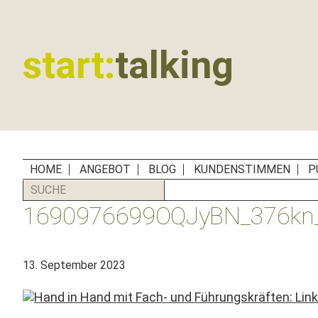
Zur
Zum
Zur
Zur
Hauptnavigation
Inhalt
Seitenspalte
Fußzeile
springen
springen
springen
springen
start:
talking
Erste
Hilfe
für
B2B-
Unternehmen,
HOME
ANGEBOT
BLOG
KUNDENSTIMMEN
P
Social
SUCHE
Media
1690976699OQJyBN_376kn_
Manager
und
PR-
13. September 2023
Agenturen