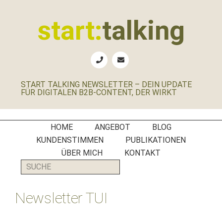
Zur
Zum
Zur
Zur
Hauptnavigation
Inhalt
Seitenspalte
Fußzeile
start:
talking
springen
springen
springen
springen
Erste
Hilfe
für
START TALKING NEWSLETTER – DEIN UPDATE
B2B-
FÜR DIGITALEN B2B-CONTENT, DER WIRKT
Unternehmen,
Social
Media
HOME
ANGEBOT
BLOG
Manager
KUNDENSTIMMEN
PUBLIKATIONEN
und
ÜBER MICH
KONTAKT
PR-
SUCHE
Agenturen
Newsletter TUI