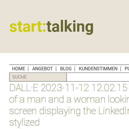
Zur
Zum
Zur
Zur
Hauptnavigation
Inhalt
Seitenspalte
Fußzeile
springen
springen
springen
springen
start:
talking
Erste
Hilfe
für
B2B-
Unternehmen,
HOME
ANGEBOT
BLOG
KUNDENSTIMMEN
P
Social
SUCHE
Media
DALL·E 2023-11-12 12.02.15 
Manager
und
of a man and a woman lookin
PR-
screen displaying the LinkedI
Agenturen
stylized