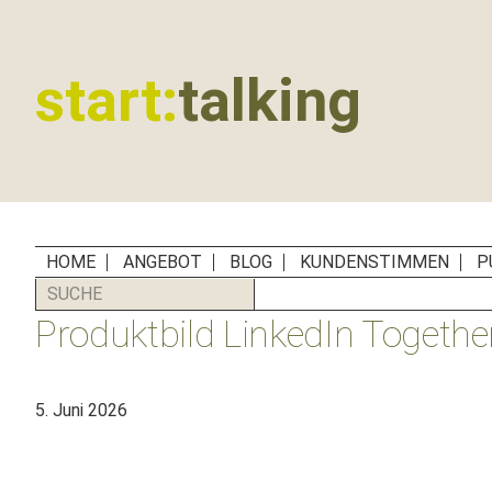
Zur
Zum
Zur
Zur
Hauptnavigation
Inhalt
Seitenspalte
Fußzeile
springen
springen
springen
springen
start:
talking
Erste
Hilfe
für
B2B-
Unternehmen,
HOME
ANGEBOT
BLOG
KUNDENSTIMMEN
P
Social
SUCHE
Media
Produktbild LinkedIn Togethe
Manager
und
PR-
5. Juni 2026
Agenturen