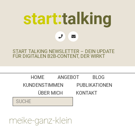
Zur
Zum
Zur
Zur
Hauptnavigation
Inhalt
Seitenspalte
Fußzeile
start:
talking
springen
springen
springen
springen
Erste
Hilfe
für
START TALKING NEWSLETTER – DEIN UPDATE
B2B-
FÜR DIGITALEN B2B-CONTENT, DER WIRKT
Unternehmen,
Social
Media
HOME
ANGEBOT
BLOG
Manager
KUNDENSTIMMEN
PUBLIKATIONEN
und
ÜBER MICH
KONTAKT
PR-
SUCHE
Agenturen
meike-ganz-klein