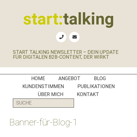
Zur
Zum
Zur
Zur
Hauptnavigation
Inhalt
Seitenspalte
Fußzeile
start:
talking
springen
springen
springen
springen
Erste
Hilfe
für
START TALKING NEWSLETTER – DEIN UPDATE
B2B-
FÜR DIGITALEN B2B-CONTENT, DER WIRKT
Unternehmen,
Social
Media
HOME
ANGEBOT
BLOG
Manager
KUNDENSTIMMEN
PUBLIKATIONEN
und
ÜBER MICH
KONTAKT
PR-
SUCHE
Agenturen
Banner-für-Blog‑1