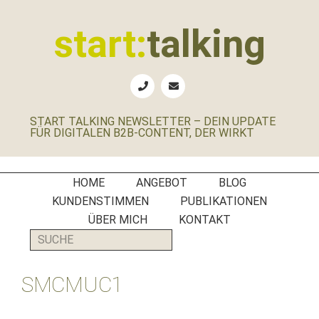
Zur
Zum
Zur
Zur
Hauptnavigation
Inhalt
Seitenspalte
Fußzeile
start:
talking
springen
springen
springen
springen
Erste
Hilfe
für
START TALKING NEWSLETTER – DEIN UPDATE
B2B-
FÜR DIGITALEN B2B-CONTENT, DER WIRKT
Unternehmen,
Social
Media
HOME
ANGEBOT
BLOG
Manager
KUNDENSTIMMEN
PUBLIKATIONEN
und
ÜBER MICH
KONTAKT
PR-
SUCHE
Agenturen
SMCMUC1