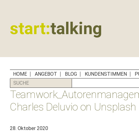
Zur
Zum
Zur
Zur
Hauptnavigation
Inhalt
Seitenspalte
Fußzeile
springen
springen
springen
springen
start:
talking
Erste
Hilfe
für
B2B-
Unternehmen,
HOME
ANGEBOT
BLOG
KUNDENSTIMMEN
P
Social
SUCHE
Media
Teamwork_Autorenmanagemen
Manager
und
Charles Deluvio on Unsplash
PR-
Agenturen
28. Oktober 2020