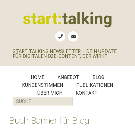
Zur
Zum
Zur
Zur
Hauptnavigation
Inhalt
Seitenspalte
Fußzeile
start:
talking
springen
springen
springen
springen
Erste
Hilfe
für
START TALKING NEWSLETTER – DEIN UPDATE
B2B-
FÜR DIGITALEN B2B-CONTENT, DER WIRKT
Unternehmen,
Social
Media
HOME
ANGEBOT
BLOG
Manager
KUNDENSTIMMEN
PUBLIKATIONEN
und
ÜBER MICH
KONTAKT
PR-
SUCHE
Agenturen
Buch Banner für Blog