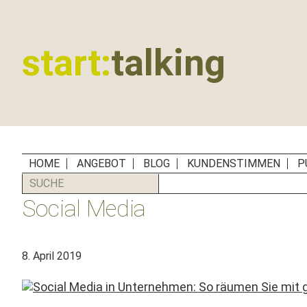
Zur
Zum
Zur
Zur
Hauptnavigation
Inhalt
Seitenspalte
Fußzeile
springen
springen
springen
springen
start:
talking
Erste
Hilfe
für
B2B-
Unternehmen,
HOME
ANGEBOT
BLOG
KUNDENSTIMMEN
P
Social
SUCHE
Media
Social Media
Manager
und
PR-
8. April 2019
Agenturen