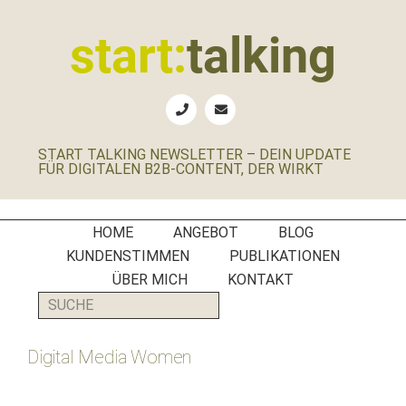
Zur
Zum
Zur
Zur
Hauptnavigation
Inhalt
Seitenspalte
Fußzeile
start:
talking
springen
springen
springen
springen
Erste
Hilfe
für
START TALKING NEWSLETTER – DEIN UPDATE
B2B-
FÜR DIGITALEN B2B-CONTENT, DER WIRKT
Unternehmen,
Social
Media
HOME
ANGEBOT
BLOG
Manager
KUNDENSTIMMEN
PUBLIKATIONEN
und
ÜBER MICH
KONTAKT
PR-
SUCHE
Agenturen
Digital Media Women