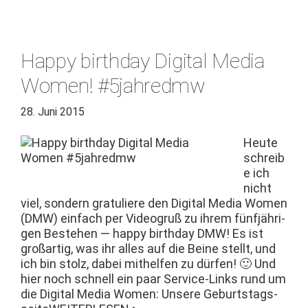
Happy birthday Digital Media
Women! #5jahredmw
28. Juni 2015
Heute
schreib
e ich
nicht
viel, son­dern grat­uliere den Dig­i­tal Media Women
(DMW) ein­fach per Videogruß zu ihrem fün­fjähri­
gen Beste­hen — hap­py birth­day DMW! Es ist
großar­tig, was ihr alles auf die Beine stellt, und
ich bin stolz, dabei mithelfen zu dür­fen! 🙂 Und
hier noch schnell ein paar Ser­vice-Links rund um
die Dig­i­tal Media Women: Unsere Geburt­stags­