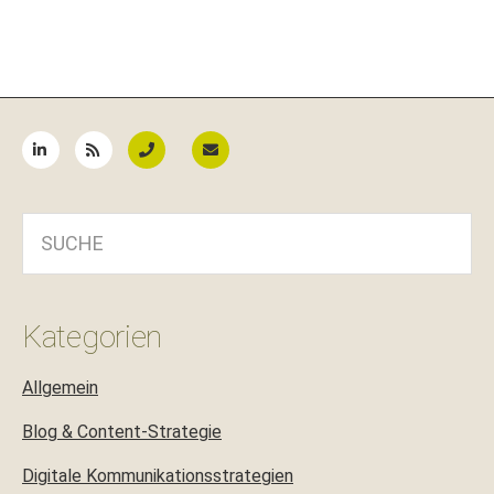
Seitenspalte
SUCHE
Kategorien
Allgemein
Blog & Content-Strategie
Digitale Kommunikationsstrategien