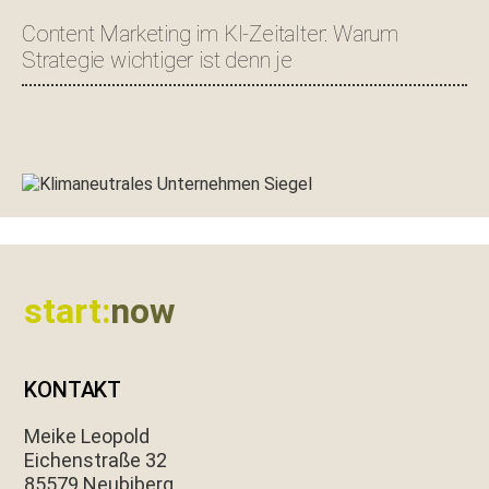
Content Marketing im KI-Zeitalter: Warum
Strategie wichtiger ist denn je
Footer
start:
now
KONTAKT
Meike Leopold
Eichen­straße 32
85579 Neubiberg