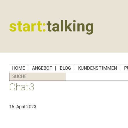
Zur
Zum
Zur
Zur
Hauptnavigation
Inhalt
Seitenspalte
Fußzeile
springen
springen
springen
springen
start:
talking
Erste
Hilfe
für
B2B-
Unternehmen,
HOME
ANGEBOT
BLOG
KUNDENSTIMMEN
P
Social
SUCHE
Media
Chat3
Manager
und
PR-
16. April 2023
Agenturen