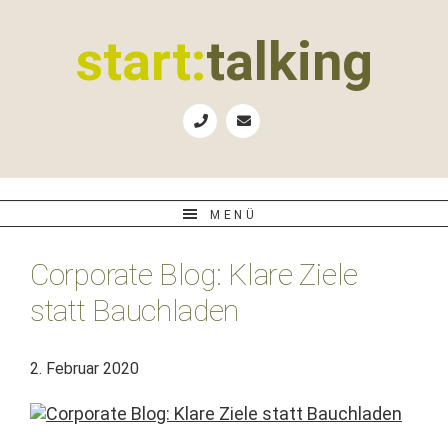
Zur
Zum
Zur
Zur
Hauptnavigation
Inhalt
Seitenspalte
Fußzeile
start:
talking
springen
springen
springen
springen
Erste
Hilfe
für
B2B-
Unternehmen,
MENÜ
Social
Media
Corporate Blog: Klare Ziele
Manager
und
statt Bauchladen
PR-
Agenturen
2. Februar 2020