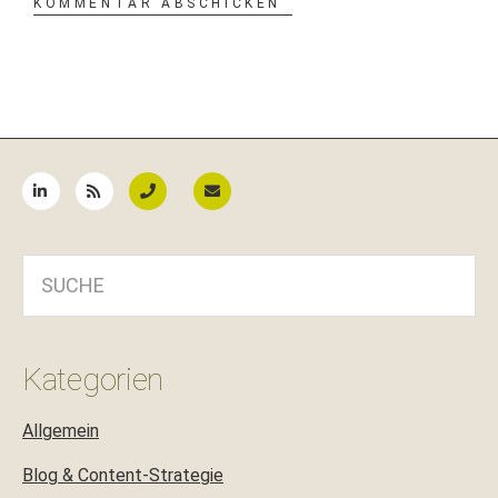
Seitenspalte
SUCHE
Kategorien
Allgemein
Blog & Content-Strategie