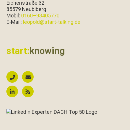
Eichen­straße 32
85579 Neubiberg
Mobil:
0160–93405770
E‑Mail:
leopold@start-talking.de
start:
knowing