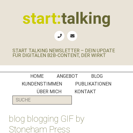
Zur
Zum
Zur
Zur
Hauptnavigation
Inhalt
Seitenspalte
Fußzeile
start:
talking
springen
springen
springen
springen
Erste
Hilfe
für
START TALKING NEWSLETTER – DEIN UPDATE
B2B-
FÜR DIGITALEN B2B-CONTENT, DER WIRKT
Unternehmen,
Social
Media
HOME
ANGEBOT
BLOG
Manager
KUNDENSTIMMEN
PUBLIKATIONEN
und
ÜBER MICH
KONTAKT
PR-
SUCHE
Agenturen
blog blogging GIF by
Stoneham Press