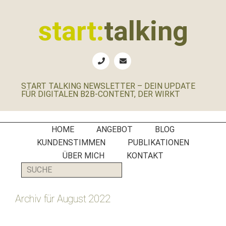
Zur
Zum
Zur
Zur
Hauptnavigation
Inhalt
Seitenspalte
Fußzeile
start:
talking
springen
springen
springen
springen
Erste
Hilfe
für
START TALKING NEWSLETTER – DEIN UPDATE
B2B-
FÜR DIGITALEN B2B-CONTENT, DER WIRKT
Unternehmen,
Social
Media
HOME
ANGEBOT
BLOG
Manager
KUNDENSTIMMEN
PUBLIKATIONEN
und
ÜBER MICH
KONTAKT
PR-
SUCHE
Agenturen
Archiv für August 2022