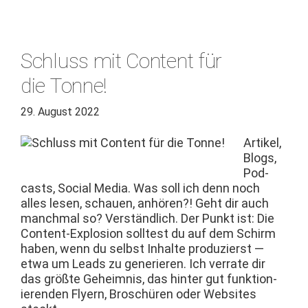
Schluss mit Content für
die Tonne!
29. August 2022
Artikel,
Blogs,
Pod­
casts, Social Media. Was soll ich denn noch
alles lesen, schauen, anhören?! Geht dir auch
manch­mal so? Ver­ständlich. Der Punkt ist: Die
Con­tent-Explo­sion soll­test du auf dem Schirm
haben, wenn du selb­st Inhalte pro­duzierst —
etwa um Leads zu gener­ieren. Ich ver­rate dir
das größte Geheim­nis, das hin­ter gut funk­tion­
ieren­den Fly­ern, Broschüren oder Web­sites