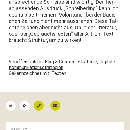
ansprechende Schreibe sind wichtig. Den her­
ablassenden Aus­druck „Schreiber­ling“ kann ich
deshalb seit meinem Volon­tari­at bei der Badis­
chen Zeitung nicht mehr ausste­hen. Diese Tal­
ente reichen aber nicht aus. Ob in der Lit­er­atur,
oder bei „Gebrauch­s­tex­ten“ aller Art: Ein Text
braucht Struk­tur, um zu wirken!
Veröffentlicht in:
Blog & Content-Strategie
,
Digitale
Kommunikationsstrategien
Gekennzeichnet mit:
Texten
Seitenspalte
SUCHE