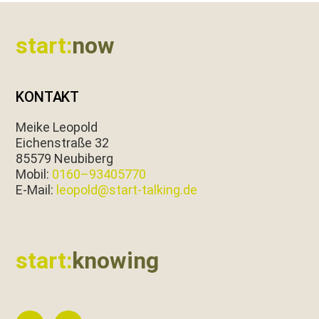
Footer
start:
now
KONTAKT
Meike Leopold
Eichen­straße 32
85579 Neubiberg
Mobil:
0160–93405770
E‑Mail:
leopold@start-talking.de
start:
knowing