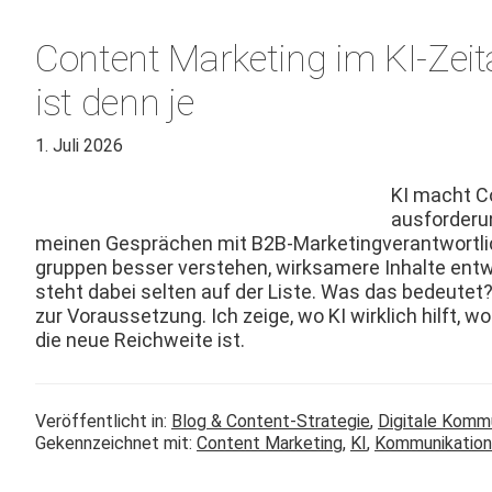
Content Marketing im KI-Zeit
ist denn je
1. Juli 2026
KI macht Co
aus­forderun
meinen Gesprächen mit B2B-Mar­ket­ingver­ant­wortl
grup­pen bess­er ver­ste­hen, wirk­samere Inhalte en
ste­ht dabei sel­ten auf der Liste. Was das bedeutet? 
zur Voraus­set­zung. Ich zeige, wo KI wirk­lich hil­ft,
die neue Reich­weite ist.
Veröffentlicht in:
Blog & Content-Strategie
,
Digitale Komm
Gekennzeichnet mit:
Content Marketing
,
KI
,
Kommunikation