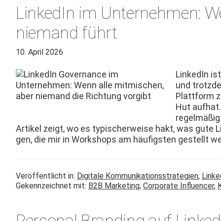
LinkedIn im Unternehmen: We
niemand führt
10. April 2026
LinkedIn is
und trotz­de
Plat­tform z
Hut aufhat. 
regelmäßig
Artikel zeigt, wo es typ­is­cher­weise hakt, was gute
gen, die mir in Work­shops am häu­fig­sten gestellt w
Veröffentlicht in:
Digitale Kommunikationsstrategien
,
Linke
Gekennzeichnet mit:
B2B Marketing
,
Corporate Influencer
,
Personal Branding auf LinkedIn