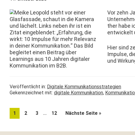
Vor zehn Ja
Unternehmen 
ther habe ic
entwick­elt
Hier sind z
Impulse, die
und Wirkun
Veröffentlicht in:
Digitale Kommunikationsstrategien
Gekennzeichnet mit:
digitale Kommunikation
,
Kommunikatio
Weggelassene
…
Seite
Seite
Seite
Seite
aufrufen
1
2
3
12
Nächste Seite
»
Zwischenseiten
Footer