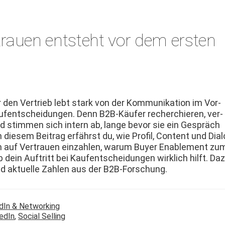
rtrauen entsteht vor dem ersten
 den Ver­trieb lebt stark von der Kom­mu­nika­tion im Vor­
ufentschei­dun­gen. Denn B2B-Käufer recher­chieren, ver­
nd stim­men sich intern ab, lange bevor sie ein Gespräch
n diesem Beitrag erfährst du, wie Pro­fil, Con­tent und Dia­
auf Ver­trauen ein­zahlen, warum Buy­er Enable­ment zu
dein Auftritt bei Kaufentschei­dun­gen wirk­lich hil­ft. Da
nd aktuelle Zahlen aus der B2B-Forschung.
dIn & Networking
edIn
,
Social Selling