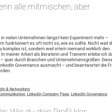
nn alle mitmischen, aber
t in vie­len Unternehmen längst kein Exper­i­ment mehr –
m funk­tion­iert es oft nicht so, wie es sollte. Nicht weil d
u kom­plex ist, son­dern weil intern nie­mand wirk­lich den
In mein­er Arbeit als Bera­terin und Trainer­in erlebe ich d
 – quer durch Branchen und Unternehmensgrößen. Dies
 LinkedIn Gov­er­nance aus­macht – und beant­wortet die Fr
erden.
dIn & Networking
Kommunikation
,
LinkedIn Company Page
,
LinkedIn Governance
: Wie du dein Profil klar