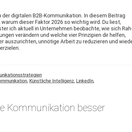
 der dig­i­tal­en B2B-Kom­mu­nika­tion. In diesem Beitrag
, warum dieser Fak­tor 2026 so wichtig wird. Du liest,
er ich aktuell in Unternehmen beobachte, wie sich Rah
n­gen verän­dern und welche vier Prinzip­i­en dir helfen,
r­er auszuricht­en, unnötige Arbeit zu reduzieren und wied
erzielen.
unikationsstrategien
ommunikation
,
Künstliche Intelligenz
,
LinkedIn
,
tale Kommunikation besser