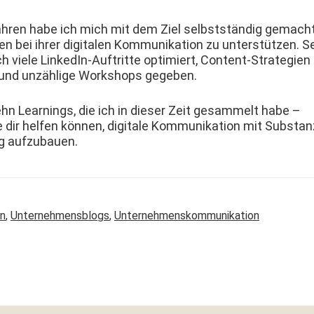
hren habe ich mich mit dem Ziel selb­st­ständig gemacht
bei ihrer dig­i­tal­en Kom­mu­nika­tion zu unter­stützen. Se
h viele LinkedIn-Auftritte opti­miert, Con­tent-Strate­gien
 und unzäh­lige Work­shops gegeben.
ehn Learn­ings, die ich in dieser Zeit gesam­melt habe –
 dir helfen kön­nen, dig­i­tale Kom­mu­nika­tion mit Sub­stan
g aufzubauen.
n
,
Unternehmensblogs
,
Unternehmenskommunikation