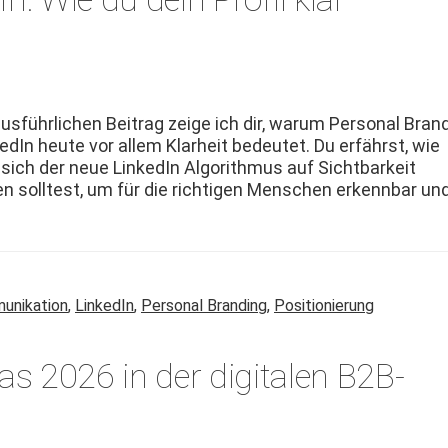
us­führlichen Beitrag zeige ich dir, warum Per­son­al Bran
kedIn heute vor allem Klarheit bedeutet. Du erfährst, wie
e sich der neue LinkedIn Algo­rith­mus auf Sicht­barkeit
n soll­test, um für die richti­gen Men­schen erkennbar un
unikation
,
LinkedIn
,
Personal Branding
,
Positionierung
s 2026 in der digitalen B2B-