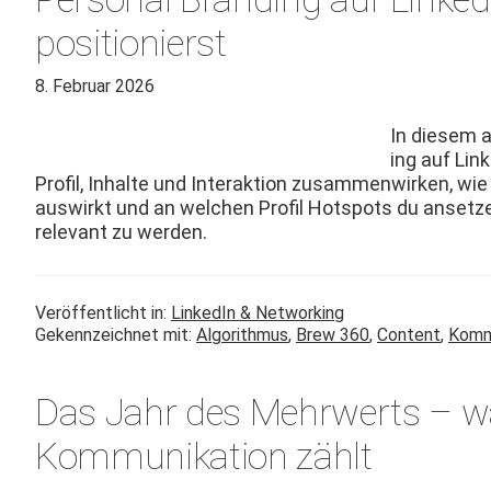
positionierst
8. Februar 2026
In diesem a
ing auf Lin
Pro­fil, Inhalte und Inter­ak­tion zusam­men­wirken, wi
auswirkt und an welchen Pro­fil Hotspots du anset­ze
rel­e­vant zu werden.
Veröffentlicht in:
LinkedIn & Networking
Gekennzeichnet mit:
Algorithmus
,
Brew 360
,
Content
,
Komm
Das Jahr des Mehrwerts – wa
Kommunikation zählt