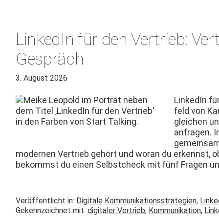
LinkedIn für den Vertrieb: Ve
Gespräch
3. August 2026
LinkedIn für
feld von Ka
gle­ichen u
anfra­gen. I
gemein­sam 
mod­er­nen Ver­trieb gehört und woran du erkennst, ob 
bekommst du einen Selb­stcheck mit fünf Fra­gen u
Veröffentlicht in:
Digitale Kommunikationsstrategien
,
Linke
Gekennzeichnet mit:
digitaler Vertrieb
,
Kommunikation
,
Link