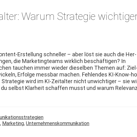
alter: Warum Strategie wichtige
n­tent-Erstel­lung schneller – aber löst sie auch die Her­
­gen, die Mar­ket­ingteams wirk­lich beschäfti­gen? In
ichen tauchen immer wieder diesel­ben The­men auf: Ziel
twick­eln, Erfolge mess­bar machen. Fehlen­des KI-Know-h
Strate­gie wird im KI-Zeital­ter nicht unwichtiger – sie wi
 wo du selb­st Klarheit schaf­fen musst und warum Rel­e­van
unikationsstrategien
,
Marketing
,
Unternehmenskommunikation