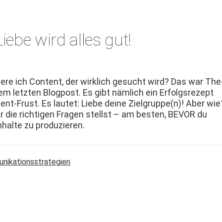
iebe wird alles gut!
iere ich Con­tent, der wirk­lich gesucht wird? Das war The
m let­zten Blog­post. Es gibt näm­lich ein Erfol­gsrezept
ent-Frust. Es lautet: Liebe deine Zielgruppe(n)! Aber wie
r die richti­gen Fra­gen stellst – am besten, BEVOR du
nhalte zu produzieren.
unikationsstrategien