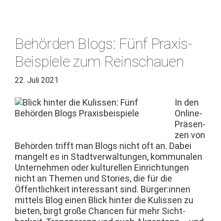
Behörden Blogs: Fünf Praxis-
Beispiele zum Reinschauen
22. Juli 2021
In den
Online-
Präsen­
zen von
Behör­den trifft man Blogs nicht oft an. Dabei
man­gelt es in Stadtver­wal­tun­gen, kom­mu­nalen
Unternehmen oder kul­turellen Ein­rich­tun­gen
nicht an The­men und Sto­ries, die für die
Öffentlichkeit inter­es­sant sind. Bürger:innen
mit­tels Blog einen Blick hin­ter die Kulis­sen zu
bieten, birgt große Chan­cen für mehr Sicht­