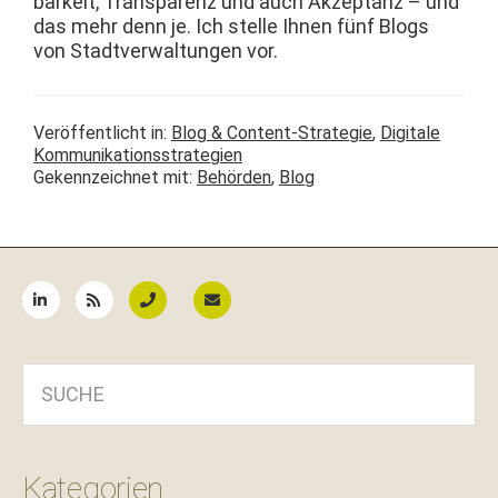
barkeit, Trans­parenz und auch Akzep­tanz – und
das mehr denn je. Ich stelle Ihnen fünf Blogs
von Stadtver­wal­tun­gen vor.
Veröffentlicht in:
Blog & Content-Strategie
,
Digitale
Kommunikationsstrategien
Gekennzeichnet mit:
Behörden
,
Blog
Seitenspalte
SUCHE
Kategorien