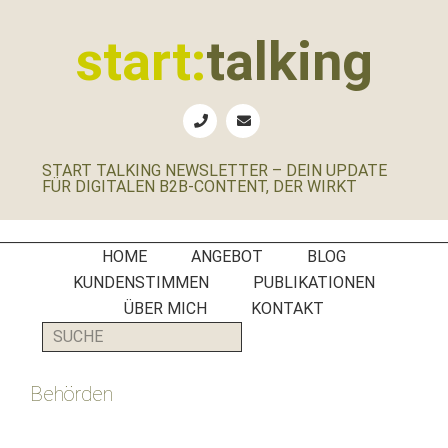
Zur
Zum
Zur
Zur
Hauptnavigation
Inhalt
Seitenspalte
Fußzeile
start:
talking
springen
springen
springen
springen
Erste
Hilfe
für
START TALKING NEWSLETTER – DEIN UPDATE
B2B-
FÜR DIGITALEN B2B-CONTENT, DER WIRKT
Unternehmen,
Social
Media
HOME
ANGEBOT
BLOG
Manager
KUNDENSTIMMEN
PUBLIKATIONEN
und
ÜBER MICH
KONTAKT
PR-
SUCHE
Agenturen
Behörden