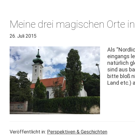
Meine drei magischen Orte i
26. Juli 2015
Als “Nordli
ein­gangs l
natür­lich 
sind aus ba
bitte bloß 
Land etc.) 
Veröffentlicht in:
Perspektiven & Geschichten