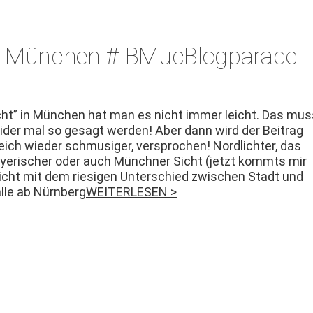
n München #‎IBMucBlogparade‬
cht” in München hat man es nicht immer leicht. Das mus
ei­der mal so gesagt wer­den! Aber dann wird der Beitrag
gle­ich wieder schmusiger, ver­sprochen! Nordlichter, das
y­erisch­er oder auch Münch­n­er Sicht (jet­zt kommts mir
nicht mit dem riesi­gen Unter­schied zwis­chen Stadt und
alle ab Nürn­berg
WEITERLESEN >