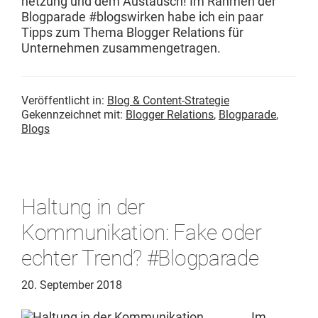
net­zung und dem Aus­tausch! Im Rah­men der
Blog­pa­rade #blogswirken habe ich ein paar
Tipps zum The­ma Blog­ger Rela­tions für
Unternehmen zusammengetragen.
Veröffentlicht in:
Blog & Content-Strategie
Gekennzeichnet mit:
Blogger Relations
,
Blogparade
,
Blogs
Haltung in der
Kommunikation: Fake oder
echter Trend? #Blogparade
20. September 2018
Im