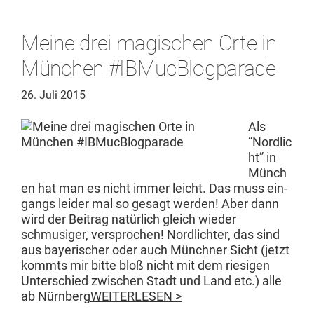
Meine drei magischen Orte in
München #‎IBMucBlogparade‬
26. Juli 2015
Als
“Nordlic
ht” in
Münch
en hat man es nicht immer leicht. Das muss ein­
gangs lei­der mal so gesagt wer­den! Aber dann
wird der Beitrag natür­lich gle­ich wieder
schmusiger, ver­sprochen! Nordlichter, das sind
aus bay­erisch­er oder auch Münch­n­er Sicht (jet­zt
kommts mir bitte bloß nicht mit dem riesi­gen
Unter­schied zwis­chen Stadt und Land etc.) alle
ab Nürn­berg
WEITERLESEN >