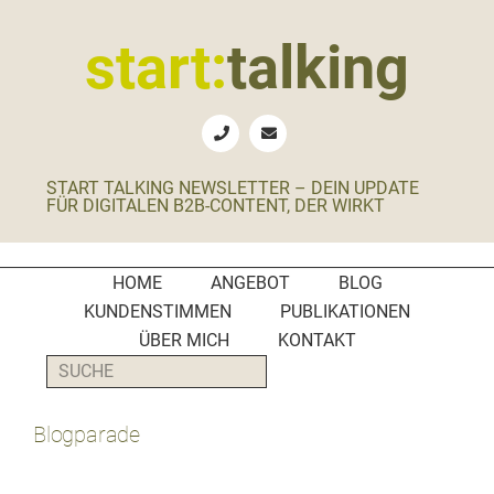
Zur
Zum
Zur
Zur
Hauptnavigation
Inhalt
Seitenspalte
Fußzeile
start:
talking
springen
springen
springen
springen
Erste
Hilfe
für
START TALKING NEWSLETTER – DEIN UPDATE
B2B-
FÜR DIGITALEN B2B-CONTENT, DER WIRKT
Unternehmen,
Social
Media
HOME
ANGEBOT
BLOG
Manager
KUNDENSTIMMEN
PUBLIKATIONEN
und
ÜBER MICH
KONTAKT
PR-
SUCHE
Agenturen
Blogparade