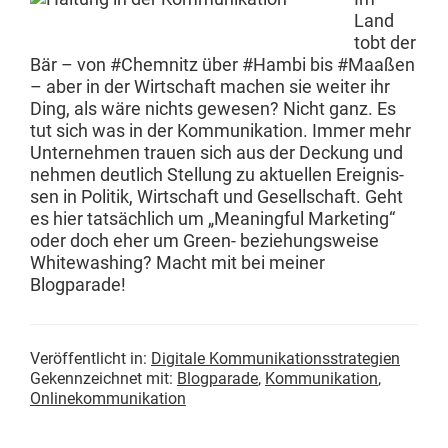
Land
tobt der
Bär – von #Chem­nitz über #Ham­bi bis #Maaßen
– aber in der Wirtschaft machen sie weit­er ihr
Ding, als wäre nichts gewe­sen? Nicht ganz. Es
tut sich was in der Kom­mu­nika­tion. Immer mehr
Unternehmen trauen sich aus der Deck­ung und
nehmen deut­lich Stel­lung zu aktuellen Ereignis­
sen in Poli­tik, Wirtschaft und Gesellschaft. Geht
es hier tat­säch­lich um „Mean­ing­ful Mar­ket­ing“
oder doch eher um Green- beziehungsweise
White­wash­ing? Macht mit bei mein­er
Blogparade!
Veröffentlicht in:
Digitale Kommunikationsstrategien
Gekennzeichnet mit:
Blogparade
,
Kommunikation
,
Onlinekommunikation