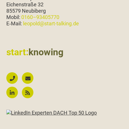
Eichen­straße 32
85579 Neubiberg
Mobil:
0160–93405770
E‑Mail:
leopold@start-talking.de
start:
knowing