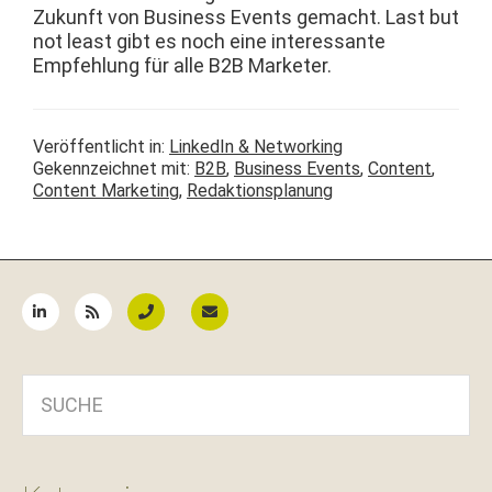
Zukun­ft von Busi­ness Events gemacht. Last but
not least gibt es noch eine inter­es­sante
Empfehlung für alle B2B Marketer.
Veröffentlicht in:
LinkedIn & Networking
Gekennzeichnet mit:
B2B
,
Business Events
,
Content
,
Content Marketing
,
Redaktionsplanung
Seitenspalte
SUCHE