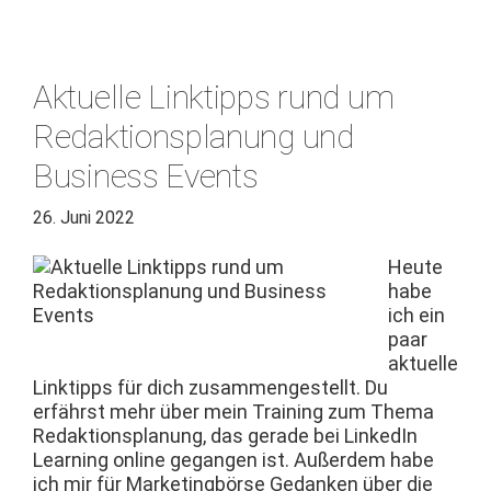
Aktuelle Linktipps rund um
Redaktionsplanung und
Business Events
26. Juni 2022
Heute
habe
ich ein
paar
aktuelle
Link­tipps für dich zusam­mengestellt. Du
erfährst mehr über mein Train­ing zum The­ma
Redak­tion­s­pla­nung, das ger­ade bei LinkedIn
Learn­ing online gegan­gen ist. Außer­dem habe
ich mir für Mar­ket­ing­börse Gedanken über die