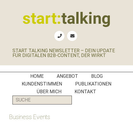
Zur
Zum
Zur
Zur
Hauptnavigation
Inhalt
Seitenspalte
Fußzeile
start:
talking
springen
springen
springen
springen
Erste
Hilfe
für
START TALKING NEWSLETTER – DEIN UPDATE
B2B-
FÜR DIGITALEN B2B-CONTENT, DER WIRKT
Unternehmen,
Social
Media
HOME
ANGEBOT
BLOG
Manager
KUNDENSTIMMEN
PUBLIKATIONEN
und
ÜBER MICH
KONTAKT
PR-
SUCHE
Agenturen
Business Events