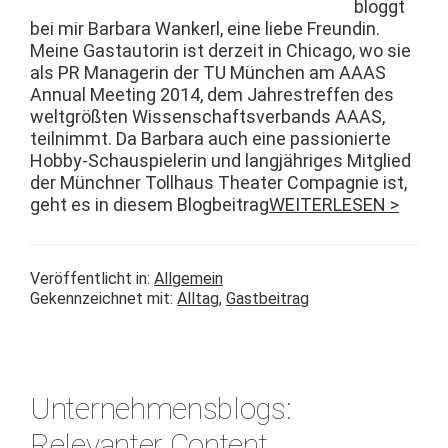
blog­gt
bei mir Bar­bara Wankerl, eine liebe Fre­undin.
Meine Gas­tau­torin ist derzeit in Chica­go, wo sie
als PR Man­agerin der TU München am AAAS
Annu­al Meet­ing 2014, dem Jahre­str­e­f­fen des
welt­größten Wis­senschaftsver­bands AAAS,
teil­nimmt. Da Bar­bara auch eine pas­sion­ierte
Hob­­by-Schaus­pielerin und langjähriges Mit­glied
der Münch­n­er Toll­haus The­ater Com­pag­nie ist,
geht es in diesem Blog­beitrag
WEITERLESEN >
Veröffentlicht in:
Allgemein
Gekennzeichnet mit:
Alltag
,
Gastbeitrag
Unternehmensblogs:
Relevanter Content,