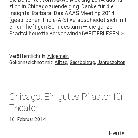
zlich in Chica­go zuende ging. Danke für die
Insights, Bar­bara! Das AAAS Meet­ing 2014
(gesprochen Triple‑A‑S) ver­ab­schiedet sich mit
einem hefti­gen Schneesturm — die ganze
Stadt­sil­hou­ette ver­schwindet
WEITERLESEN >
Veröffentlicht in:
Allgemein
Gekennzeichnet mit:
Alltag
,
Gastbeitrag
,
Jahreszeiten
Chicago: Ein gutes Pflaster für
Theater
16. Februar 2014
Heute