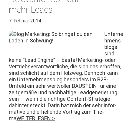
mehr Leads
7. Februar 2014
Unterne
hmens­
blogs
sind
keine “Lead Engine” — bas­ta! Mar­ket­ing- oder
Ver­trieb­sver­ant­wortliche, die sich das erhof­fen,
sind schlicht auf dem Holzweg. Den­noch kann
ein Unternehmens­blog beson­ders im B2B-
Umfeld ein sehr wertvoller BAUSTEIN für eine
zeit­gemäße und nach­haltige Lead­gener­ierung
sein — wenn die richtige Con­­tent-Strate­gie
dahin­ter steckt. Darin hat mich der sehr infor­
ma­tive und erhel­lende Vor­trag zum The­
ma
WEITERLESEN >