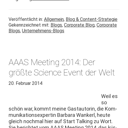
Veröffentlicht in:
Allgemein
,
Blog & Content-Strategie
Gekennzeichnet mit:
Blogs
,
Corporate Blog
,
Corporate
Blogs
,
Unternehmens-Blogs
AAAS Meeting 2014: Der
größte Science Event der Welt
20. Februar 2014
Weil es
so
schön war, kommt meine Gas­tau­torin, die Kom­
mu­nika­tion­sex­per­tin Bar­bara Wankerl, heute
gle­ich nochmal hier auf Start Talk­ing zu Wort.
Sie berichtet vom AAAS Meet­ing 2014, das kür­