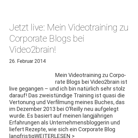
Jetzt live: Mein Videotraining zu
Corporate Blogs bei
Video2brain!
26. Februar 2014
Mein Video­train­ing zu Cor­po­
rate Blogs bei Video2brain ist
live gegan­gen – und ich bin natür­lich sehr stolz
darauf! Das zweistündi­ge Train­ing ist qua­si die
Ver­to­nung und Ver­fil­mung meines Buch­es, das
im Dezem­ber 2013 bei O’Reilly neu aufgelegt
wurde. Es basiert auf meinen langjähri­gen
Erfahrun­gen als Unternehmens­blog­gerin und
liefert Rezepte, wie sich ein Cor­po­rate Blog
langfristig
WEITERLESEN >