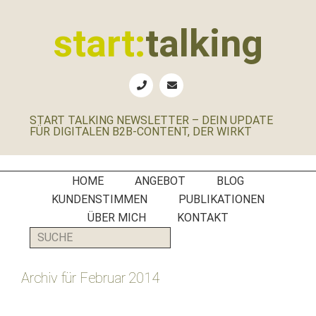
Zur
Zum
Zur
Zur
Hauptnavigation
Inhalt
Seitenspalte
Fußzeile
start:
talking
springen
springen
springen
springen
Erste
Hilfe
für
START TALKING NEWSLETTER – DEIN UPDATE
B2B-
FÜR DIGITALEN B2B-CONTENT, DER WIRKT
Unternehmen,
Social
Media
HOME
ANGEBOT
BLOG
Manager
KUNDENSTIMMEN
PUBLIKATIONEN
und
ÜBER MICH
KONTAKT
PR-
SUCHE
Agenturen
Archiv für Februar 2014