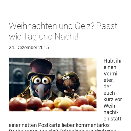
Weihnachten und Geiz? Passt
wie Tag und Nacht!
24. Dezember 2015
Habt ihr
einen
Ver­mi­
eter,
der
euch
kurz vor
Wei­h­
nacht­
en statt
ein­er net­ten Postkarte lieber kom­men­tar­los