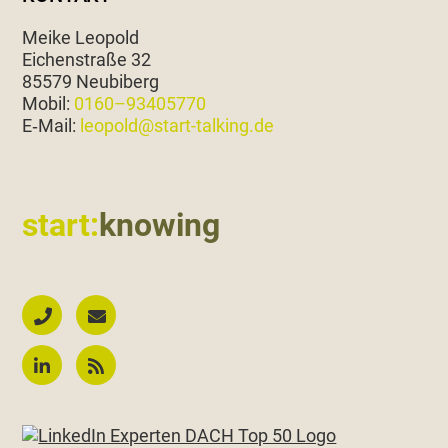
Meike Leopold
Eichen­straße 32
85579 Neubiberg
Mobil:
0160–93405770
E‑Mail:
leopold@start-talking.de
start:
knowing