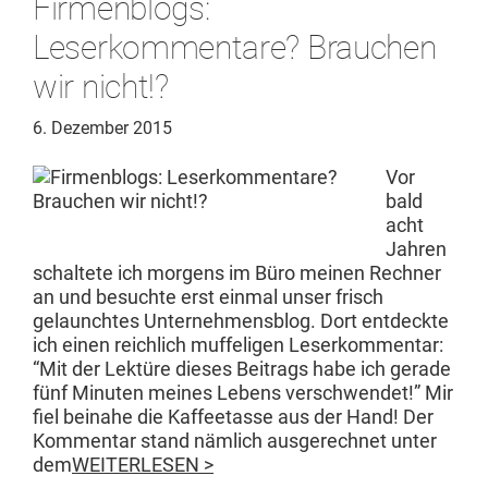
Firmenblogs:
Leserkommentare? Brauchen
wir nicht!?
6. Dezember 2015
Vor
bald
acht
Jahren
schal­tete ich mor­gens im Büro meinen Rech­n­er
an und besuchte erst ein­mal unser frisch
gelauncht­es Unternehmens­blog. Dort ent­deck­te
ich einen reich­lich muf­fe­li­gen Leserkom­men­tar:
“Mit der Lek­türe dieses Beitrags habe ich ger­ade
fünf Minuten meines Lebens ver­schwen­det!” Mir
fiel beina­he die Kaf­fee­tasse aus der Hand! Der
Kom­men­tar stand näm­lich aus­gerech­net unter
dem
WEITERLESEN >