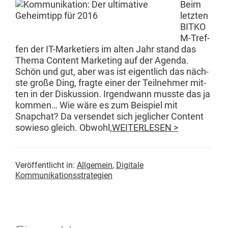
Beim
let­zten
BITKO
M-Tre­f­
fen der IT-Mar­ketiers im alten Jahr stand das
The­ma Con­tent Mar­ket­ing auf der Agen­da.
Schön und gut, aber was ist eigentlich das näch­
ste große Ding, fragte ein­er der Teil­nehmer mit­
ten in der Diskus­sion. Irgend­wann musste das ja
kom­men… Wie wäre es zum Beispiel mit
Snapchat? Da versendet sich jeglich­er Con­tent
sowieso gle­ich. Obwohl,
WEITERLESEN >
Veröffentlicht in:
Allgemein
,
Digitale
Kommunikationsstrategien