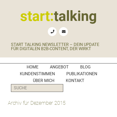
Zur
Zum
Zur
Zur
Hauptnavigation
Inhalt
Seitenspalte
Fußzeile
start:
talking
springen
springen
springen
springen
Erste
Hilfe
für
START TALKING NEWSLETTER – DEIN UPDATE
B2B-
FÜR DIGITALEN B2B-CONTENT, DER WIRKT
Unternehmen,
Social
Media
HOME
ANGEBOT
BLOG
Manager
KUNDENSTIMMEN
PUBLIKATIONEN
und
ÜBER MICH
KONTAKT
PR-
SUCHE
Agenturen
Archiv für Dezember 2015