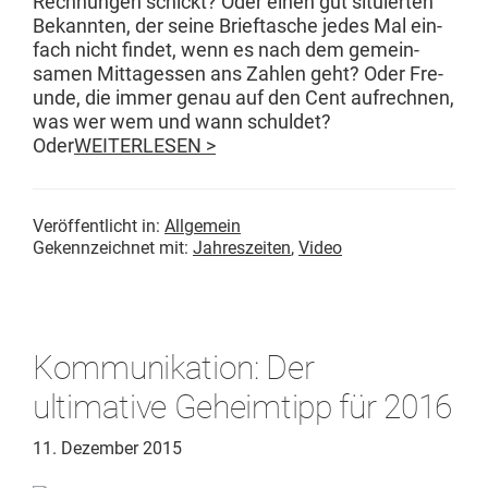
Rech­nun­gen schickt? Oder einen gut situ­ierten
Bekan­nten, der seine Brief­tasche jedes Mal ein­
fach nicht find­et, wenn es nach dem gemein­
samen Mit­tagessen ans Zahlen geht? Oder Fre­
unde, die immer genau auf den Cent aufrech­nen,
was wer wem und wann schuldet?
Oder
WEITERLESEN >
Veröffentlicht in:
Allgemein
Gekennzeichnet mit:
Jahreszeiten
,
Video
Kommunikation: Der
ultimative Geheimtipp für 2016
11. Dezember 2015