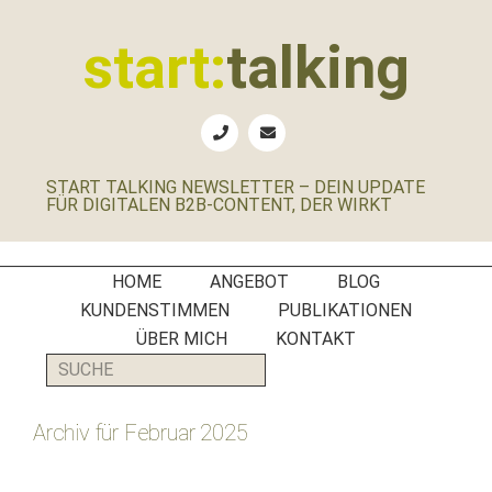
Zur
Zum
Zur
Zur
Hauptnavigation
Inhalt
Seitenspalte
Fußzeile
start:
talking
springen
springen
springen
springen
Erste
Hilfe
für
START TALKING NEWSLETTER – DEIN UPDATE
B2B-
FÜR DIGITALEN B2B-CONTENT, DER WIRKT
Unternehmen,
Social
Media
HOME
ANGEBOT
BLOG
Manager
KUNDENSTIMMEN
PUBLIKATIONEN
und
ÜBER MICH
KONTAKT
PR-
SUCHE
Agenturen
Archiv für Februar 2025