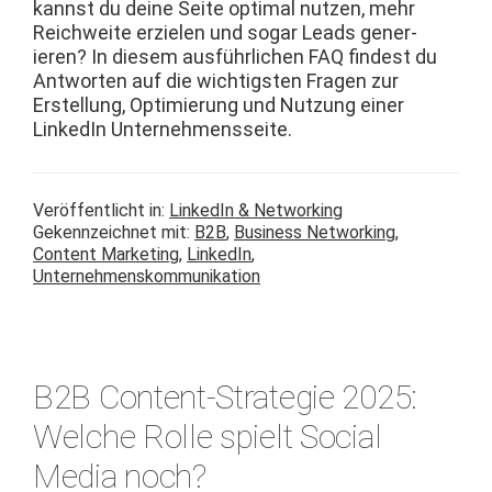
kannst du deine Seite opti­mal nutzen, mehr
Reich­weite erzie­len und sog­ar Leads gener­
ieren? In diesem aus­führlichen FAQ find­est du
Antworten auf die wichtig­sten Fra­gen zur
Erstel­lung, Opti­mierung und Nutzung ein­er
LinkedIn Unternehmensseite.
Veröffentlicht in:
LinkedIn & Networking
Gekennzeichnet mit:
B2B
,
Business Networking
,
Content Marketing
,
LinkedIn
,
Unternehmenskommunikation
B2B Content-Strategie 2025:
Welche Rolle spielt Social
Media noch?