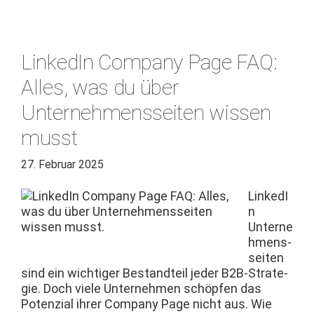
LinkedIn Company Page FAQ:
Alles, was du über
Unternehmensseiten wissen
musst
27. Februar 2025
LinkedI
n
Unterne
hmens­
seit­en
sind ein wichtiger Bestandteil jed­er B2B-Strate­
gie. Doch viele Unternehmen schöpfen das
Poten­zial ihrer Com­pa­ny Page nicht aus. Wie