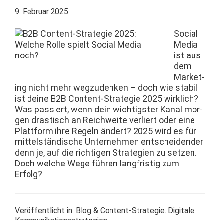
9. Februar 2025
Social
Media
ist aus
dem
Mar­ket­
ing nicht mehr wegzu­denken – doch wie sta­bil
ist deine B2B Con­tent-Strate­gie 2025 wirk­lich?
Was passiert, wenn dein wichtig­ster Kanal mor­
gen drastisch an Reich­weite ver­liert oder eine
Plat­tform ihre Regeln ändert? 2025 wird es für
mit­tel­ständis­che Unternehmen entschei­den­der
denn je, auf die richti­gen Strate­gien zu set­zen.
Doch welche Wege führen langfristig zum
Erfolg?
Veröffentlicht in:
Blog & Content-Strategie
,
Digitale