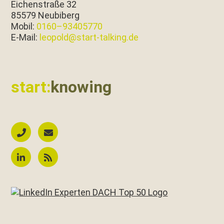
Eichen­straße 32
85579 Neubiberg
Mobil:
0160–93405770
E‑Mail:
leopold@start-talking.de
start:
knowing