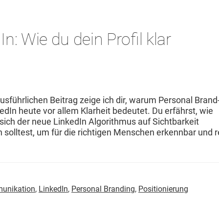
n: Wie du dein Profil klar
s­führlichen Beitrag zeige ich dir, warum Per­son­al Brand
kedIn heute vor allem Klarheit bedeutet. Du erfährst, wie
 sich der neue LinkedIn Algo­rith­mus auf Sicht­barkeit
soll­test, um für die richti­gen Men­schen erkennbar und r
unikation
,
LinkedIn
,
Personal Branding
,
Positionierung