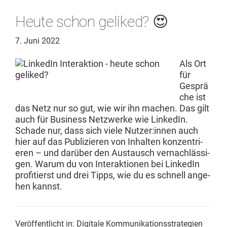
Heute schon geliked? 😍
7. Juni 2022
Als Ort
für
Gesprä
che ist
das Netz nur so gut, wie wir ihn machen. Das gilt
auch für Busi­ness Net­zw­erke wie LinkedIn.
Schade nur, dass sich viele Nutzer:innen auch
hier auf das Pub­lizieren von Inhal­ten konzen­tri­
eren – und darüber den Aus­tausch ver­nach­läs­si­
gen. Warum du von Inter­ak­tio­nen bei LinkedIn
prof­i­tierst und drei Tipps, wie du es schnell ange­
hen kannst.
Veröffentlicht in:
Digitale Kommunikationsstrategien