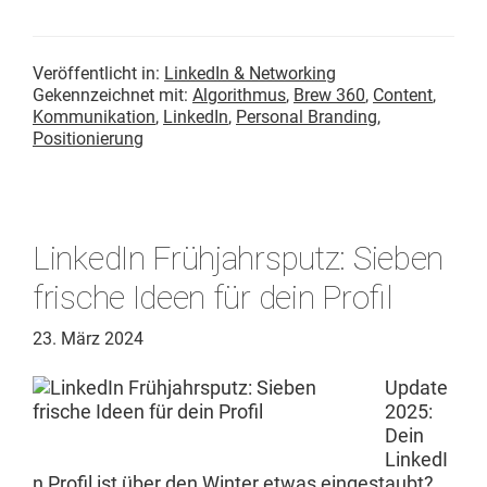
Veröffentlicht in:
LinkedIn & Networking
Gekennzeichnet mit:
Algorithmus
,
Brew 360
,
Content
,
Kommunikation
,
LinkedIn
,
Personal Branding
,
Positionierung
LinkedIn Frühjahrsputz: Sieben
frische Ideen für dein Profil
23. März 2024
Update
2025:
Dein
LinkedI
n Pro­fil ist über den Win­ter etwas einges­taubt?