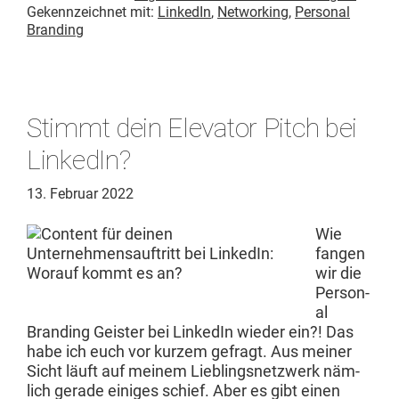
Gekennzeichnet mit:
LinkedIn
,
Networking
,
Personal
Branding
Stimmt dein Elevator Pitch bei
LinkedIn?
13. Februar 2022
Wie
fan­gen
wir die
Per­son­
al
Brand­ing Geis­ter bei LinkedIn wieder ein?! Das
habe ich euch vor kurzem gefragt. Aus mein­er
Sicht läuft auf meinem Lieblingsnet­zw­erk näm­
lich ger­ade einiges schief. Aber es gibt einen