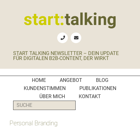
Zur
Zum
Zur
Zur
Hauptnavigation
Inhalt
Seitenspalte
Fußzeile
start:
talking
springen
springen
springen
springen
Erste
Hilfe
für
START TALKING NEWSLETTER – DEIN UPDATE
B2B-
FÜR DIGITALEN B2B-CONTENT, DER WIRKT
Unternehmen,
Social
Media
HOME
ANGEBOT
BLOG
Manager
KUNDENSTIMMEN
PUBLIKATIONEN
und
ÜBER MICH
KONTAKT
PR-
SUCHE
Agenturen
Personal Branding