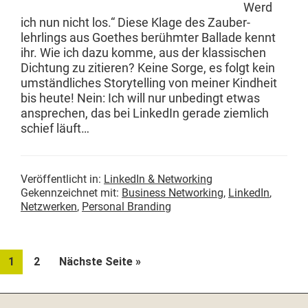
Werd
ich nun nicht los.“ Diese Klage des Zauber­
lehrlings aus Goethes berühmter Bal­lade ken­nt
ihr. Wie ich dazu komme, aus der klas­sis­chen
Dich­tung zu zitieren? Keine Sorge, es fol­gt kein
umständlich­es Sto­ry­telling von mein­er Kind­heit
bis heute! Nein: Ich will nur unbe­d­ingt etwas
ansprechen, das bei LinkedIn ger­ade ziem­lich
schief läuft…
Veröffentlicht in:
LinkedIn & Networking
Gekennzeichnet mit:
Business Networking
,
LinkedIn
,
Netzwerken
,
Personal Branding
Seite
Seite
aufrufen
1
2
Nächste Seite
»
Seitenspalte