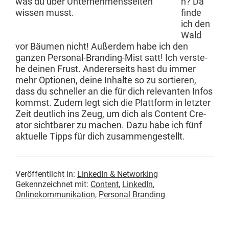
n? Da
finde
ich den
Wald
vor Bäu­men nicht! Außer­dem habe ich den
ganzen Per­son­al-Brand­ing-Mist satt! Ich ver­ste­
he deinen Frust. Ander­er­seits hast du immer
mehr Optio­nen, deine Inhalte so zu sortieren,
dass du schneller an die für dich rel­e­van­ten Infos
kommst. Zudem legt sich die Plat­tform in let­zter
Zeit deut­lich ins Zeug, um dich als Con­tent Cre­
ator sicht­bar­er zu machen. Dazu habe ich fünf
aktuelle Tipps für dich zusammengestellt.
Veröffentlicht in:
LinkedIn & Networking
Gekennzeichnet mit:
Content
,
LinkedIn
,
Onlinekommunikation
,
Personal Branding