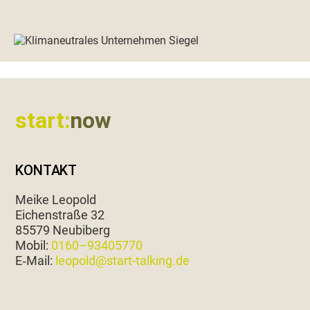
Footer
start:
now
KONTAKT
Meike Leopold
Eichen­straße 32
85579 Neubiberg
Mobil:
0160–93405770
E‑Mail:
leopold@start-talking.de