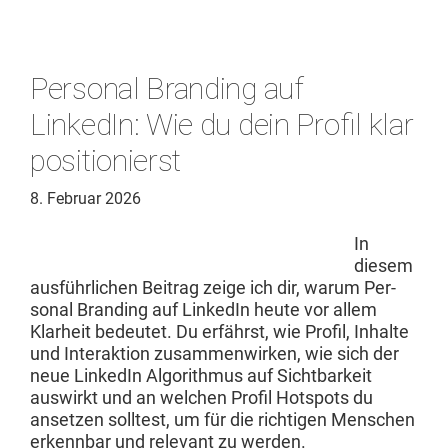
Personal Branding auf
LinkedIn: Wie du dein Profil klar
positionierst
8. Februar 2026
In
diesem
aus­führlichen Beitrag zeige ich dir, warum Per­
son­al Brand­ing auf LinkedIn heute vor allem
Klarheit bedeutet. Du erfährst, wie Pro­fil, Inhalte
und Inter­ak­tion zusam­men­wirken, wie sich der
neue LinkedIn Algo­rith­mus auf Sicht­barkeit
auswirkt und an welchen Pro­fil Hotspots du
anset­zen soll­test, um für die richti­gen Men­schen
erkennbar und rel­e­vant zu werden.