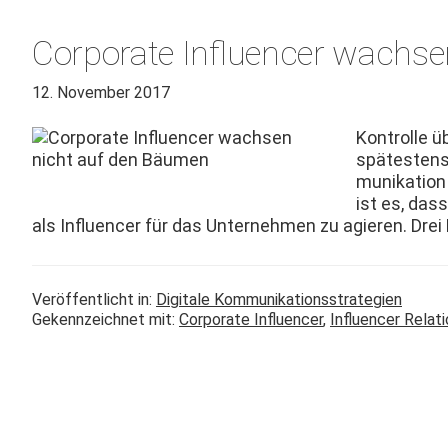
Corporate Influencer wachse
12. November 2017
Kon­trolle ü
spätestens
mu­nika­tio
ist es, das
als Influ­encer für das Unternehmen zu agieren. Drei E
Veröffentlicht in:
Digitale Kommunikationsstrategien
Gekennzeichnet mit:
Corporate Influencer
,
Influencer Relat