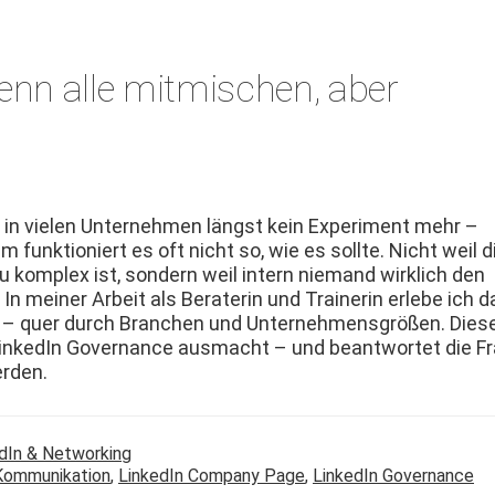
nn alle mitmischen, aber
t in vie­len Unternehmen längst kein Exper­i­ment mehr –
m funk­tion­iert es oft nicht so, wie es sollte. Nicht weil d
u kom­plex ist, son­dern weil intern nie­mand wirk­lich den
In mein­er Arbeit als Bera­terin und Trainer­in erlebe ich d
 – quer durch Branchen und Unternehmensgrößen. Dies
 LinkedIn Gov­er­nance aus­macht – und beant­wortet die Fr
erden.
dIn & Networking
Kommunikation
,
LinkedIn Company Page
,
LinkedIn Governance