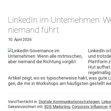
LinkedIn im Unternehmen: We
niemand führt
10. April 2026
LinkedIn is
und trotz­de
Plat­tform z
Hut aufhat. 
regelmäßig
Artikel zeigt, wo es typ­is­cher­weise hakt, was gute
gen, die mir in Work­shops am häu­fig­sten gestellt w
Veröffentlicht in:
Digitale Kommunikationsstrategien
,
Linke
Gekennzeichnet mit:
B2B Marketing
,
Corporate Influencer
,