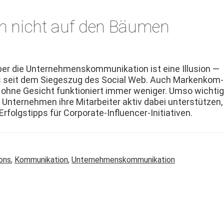
n nicht auf den Bäumen
ber die Unternehmen­skom­mu­nika­tion ist eine Illu­sion —
 seit dem Siegeszug des Social Web. Auch Markenkom­
n ohne Gesicht funk­tion­iert immer weniger. Umso wichti
s Unternehmen ihre Mitar­beit­er aktiv dabei unter­stützen,
rfol­gstipps für Corporate-Influencer-Initiativen.
ions
,
Kommunikation
,
Unternehmenskommunikation