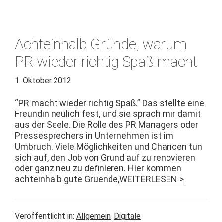
Achteinhalb Gründe, warum
PR wieder richtig Spaß macht
1. Oktober 2012
“PR macht wieder richtig Spaß.” Das stellte eine
Fre­undin neulich fest, und sie sprach mir damit
aus der Seele. Die Rolle des PR Man­agers oder
Press­esprech­ers in Unternehmen ist im
Umbruch. Viele Möglichkeit­en und Chan­cen tun
sich auf, den Job von Grund auf zu ren­ovieren
oder ganz neu zu definieren. Hier kom­men
achtein­halb gute Gru­ende,
WEITERLESEN >
Veröffentlicht in:
Allgemein
,
Digitale