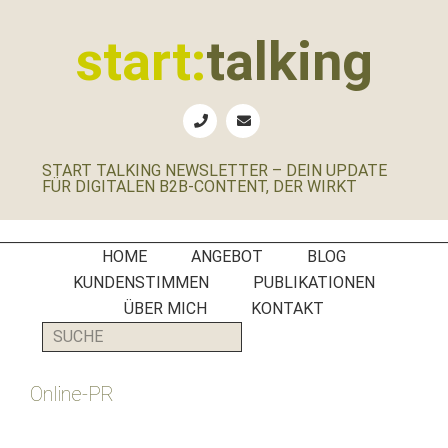
Zur
Zum
Zur
Zur
Hauptnavigation
Inhalt
Seitenspalte
Fußzeile
start:
talking
springen
springen
springen
springen
Erste
Hilfe
für
START TALKING NEWSLETTER – DEIN UPDATE
B2B-
FÜR DIGITALEN B2B-CONTENT, DER WIRKT
Unternehmen,
Social
Media
HOME
ANGEBOT
BLOG
Manager
KUNDENSTIMMEN
PUBLIKATIONEN
und
ÜBER MICH
KONTAKT
PR-
SUCHE
Agenturen
Online-PR