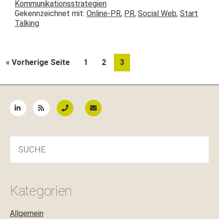
Kommunikationsstrategien
Gekennzeichnet mit:
Online-PR
,
PR
,
Social Web
,
Start
Talking
aufrufen
Seite
Seite
Seite
« Vorherige Seite
1
2
3
Seitenspalte
SUCHE
Kategorien
Allgemein