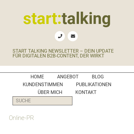
Zur
Zum
Zur
Zur
Hauptnavigation
Inhalt
Seitenspalte
Fußzeile
start:
talking
springen
springen
springen
springen
Erste
Hilfe
für
START TALKING NEWSLETTER – DEIN UPDATE
B2B-
FÜR DIGITALEN B2B-CONTENT, DER WIRKT
Unternehmen,
Social
Media
HOME
ANGEBOT
BLOG
Manager
KUNDENSTIMMEN
PUBLIKATIONEN
und
ÜBER MICH
KONTAKT
PR-
SUCHE
Agenturen
Online-PR