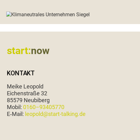
Footer
start:
now
KONTAKT
Meike Leopold
Eichen­straße 32
85579 Neubiberg
Mobil:
0160–93405770
E‑Mail:
leopold@start-talking.de