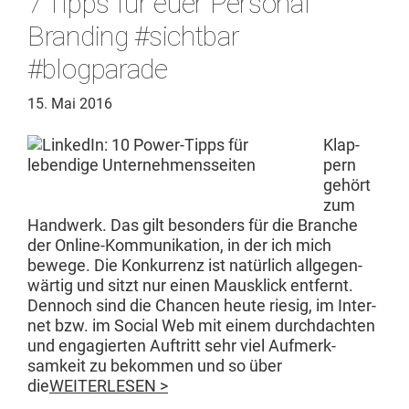
7 Tipps für euer Personal
Branding #sichtbar
#blogparade
15. Mai 2016
Klap­
pern
gehört
zum
Handw­erk. Das gilt beson­ders für die Branche
der Online-Kom­­mu­nika­­tion, in der ich mich
bewege. Die Konkur­renz ist natür­lich all­ge­gen­
wär­tig und sitzt nur einen Mausklick ent­fer­nt.
Den­noch sind die Chan­cen heute riesig, im Inter­
net bzw. im Social Web mit einem durch­dacht­en
und engagierten Auftritt sehr viel Aufmerk­
samkeit zu bekom­men und so über
die
WEITERLESEN >