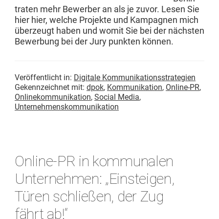
trat­en mehr Bewer­ber an als je zuvor. Lesen Sie
hier hier, welche Pro­jek­te und Kam­pag­nen mich
überzeugt haben und wom­it Sie bei der näch­sten
Bewer­bung bei der Jury punk­ten können.
Veröffentlicht in:
Digitale Kommunikationsstrategien
Gekennzeichnet mit:
dpok
,
Kommunikation
,
Online-PR
,
Onlinekommunikation
,
Social Media
,
Unternehmenskommunikation
Online-PR in kommunalen
Unternehmen: „Einsteigen,
Türen schließen, der Zug
fährt ab!“