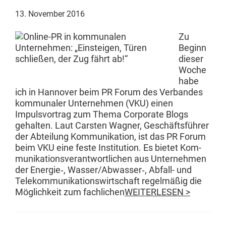
13. November 2016
Zu
Beginn
dieser
Woche
habe
ich in Han­nover beim PR Forum des Ver­ban­des
kom­mu­naler Unternehmen (VKU) einen
Impulsvor­trag zum The­ma Cor­po­rate Blogs
gehal­ten. Laut Carsten Wag­n­er, Geschäfts­führer
der Abteilung Kom­mu­nika­tion, ist das PR Forum
beim VKU eine feste Insti­tu­tion. Es bietet Kom­
mu­nika­tionsver­ant­wortlichen aus Unternehmen
der Energie‑, Wasser/Abwasser‑, Abfall- und
Telekom­mu­nika­tion­swirtschaft regelmäßig die
Möglichkeit zum fach­lichen
WEITERLESEN >