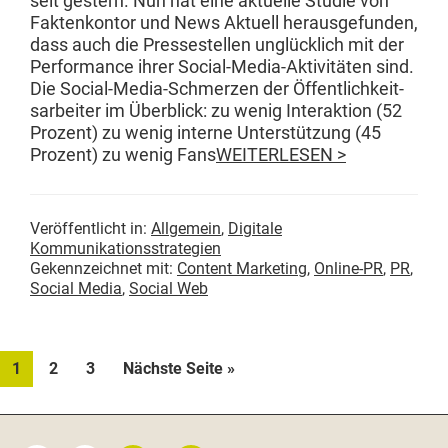
seit gestern. Nun hat eine aktuelle Studie von
Fak­tenkon­tor und News Aktuell her­aus­ge­fun­den,
dass auch die Press­es­tellen unglück­lich mit der
Per­for­mance ihrer Social-Media-Aktiv­itäten sind.
Die Social-Media-Schmerzen der Öffentlichkeit­
sar­beit­er im Überblick: zu wenig Inter­ak­tion (52
Prozent) zu wenig interne Unter­stützung (45
Prozent) zu wenig Fans
WEITERLESEN >
Veröffentlicht in:
Allgemein
,
Digitale
Kommunikationsstrategien
Gekennzeichnet mit:
Content Marketing
,
Online-PR
,
PR
,
Social Media
,
Social Web
Seite
Seite
Seite
aufrufen
1
2
3
Nächste Seite
»
Seitenspalte