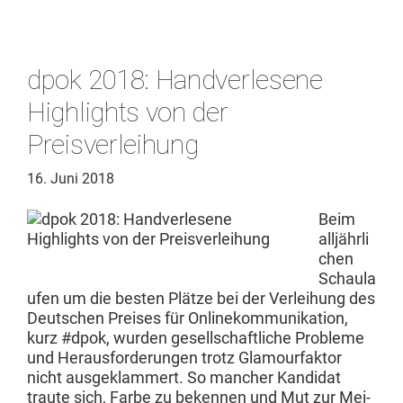
dpok 2018: Handverlesene
Highlights von der
Preisverleihung
16. Juni 2018
Beim
alljährli
chen
Schaula
ufen um die besten Plätze bei der Ver­lei­hung des
Deutschen Preis­es für Onlinekom­mu­nika­tion,
kurz #dpok, wur­den gesellschaftliche Prob­leme
und Her­aus­forderun­gen trotz Glam­our­fak­tor
nicht aus­geklam­mert. So manch­er Kan­di­dat
traute sich, Farbe zu beken­nen und Mut zur Mei­