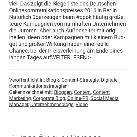
viel. Das zeigt die Siegerliste des Deutschen
Onlinekom­mu­nika­tion­spreis­es 2016 in Berlin.
Natür­lich überzeu­gen beim #dpok häu­fig große,
teure Kam­pag­nen von namhaften Unternehmen
die Juroren. Aber auch Außen­seit­er mit orig­
inellen Ideen oder Kam­pag­nen mit kleinem Bud­
get und großer Wirkung haben eine reelle
Chance, bei der Preisver­lei­hung am Ende eines
lan­gen Tages auf
WEITERLESEN >
Veröffentlicht in:
Blog & Content-Strategie
,
Digitale
Kommunikationsstrategien
Gekennzeichnet mit:
Bloggen
,
Content
,
Content
Marketing
,
Corporate Blog
,
Online-PR
,
Social Media
Manager
,
Unternehmensblogs
,
Video