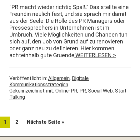
“PR macht wieder richtig Spaß.” Das stellte eine
Fre­undin neulich fest, und sie sprach mir damit
aus der Seele. Die Rolle des PR Man­agers oder
Press­esprech­ers in Unternehmen ist im
Umbruch. Viele Möglichkeit­en und Chan­cen tun
sich auf, den Job von Grund auf zu ren­ovieren
oder ganz neu zu definieren. Hier kom­men
achtein­halb gute Gru­ende,
WEITERLESEN >
Veröffentlicht in:
Allgemein
,
Digitale
Kommunikationsstrategien
Gekennzeichnet mit:
Online-PR
,
PR
,
Social Web
,
Start
Talking
Seite
Seite
aufrufen
1
2
Nächste Seite
»
Seitenspalte