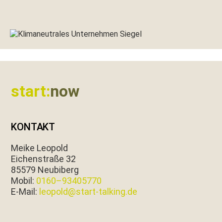
Footer
start:
now
KONTAKT
Meike Leopold
Eichen­straße 32
85579 Neubiberg
Mobil:
0160–93405770
E‑Mail:
leopold@start-talking.de