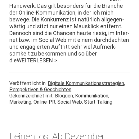
Handw­erk. Das gilt beson­ders für die Branche
der Online-Kom­­mu­nika­­tion, in der ich mich
bewege. Die Konkur­renz ist natür­lich all­ge­gen­
wär­tig und sitzt nur einen Mausklick ent­fer­nt.
Den­noch sind die Chan­cen heute riesig, im Inter­
net bzw. im Social Web mit einem durch­dacht­en
und engagierten Auftritt sehr viel Aufmerk­
samkeit zu bekom­men und so über
die
WEITERLESEN >
Veröffentlicht in:
Digitale Kommunikationsstrategien
,
Perspektiven & Geschichten
Gekennzeichnet mit:
Bloggen
,
Kommunikation
,
Marketing
,
Online-PR
,
Social Web
,
Start Talking
Leinen los! Ab Dezember