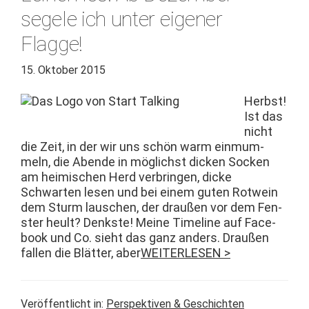
segele ich unter eigener
Flagge!
15. Oktober 2015
Herb­st!
Ist das
nicht
die Zeit, in der wir uns schön warm ein­mum­
meln, die Abende in möglichst dick­en Sock­en
am heimis­chen Herd ver­brin­gen, dicke
Schwarten lesen und bei einem guten Rotwein
dem Sturm lauschen, der draußen vor dem Fen­
ster heult? Denkste! Meine Time­line auf Face­
book und Co. sieht das ganz anders. Draußen
fall­en die Blät­ter, aber
WEITERLESEN >
Veröffentlicht in:
Perspektiven & Geschichten