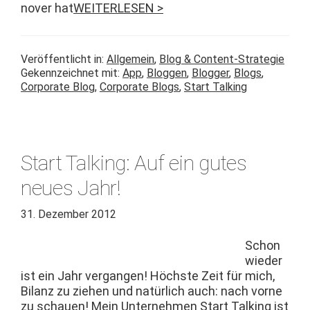
nover hat
WEITERLESEN >
Veröffentlicht in:
Allgemein
,
Blog & Content-Strategie
Gekennzeichnet mit:
App
,
Bloggen
,
Blogger
,
Blogs
,
Corporate Blog
,
Corporate Blogs
,
Start Talking
Start Talking: Auf ein gutes
neues Jahr!
31. Dezember 2012
Schon
wieder
ist ein Jahr ver­gan­gen! Höch­ste Zeit für mich,
Bilanz zu ziehen und natür­lich auch: nach vorne
zu schauen! Mein Unternehmen Start Talk­ing ist