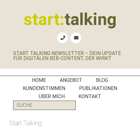
Zur
Zum
Zur
Zur
Hauptnavigation
Inhalt
Seitenspalte
Fußzeile
start:
talking
springen
springen
springen
springen
Erste
Hilfe
für
START TALKING NEWSLETTER – DEIN UPDATE
B2B-
FÜR DIGITALEN B2B-CONTENT, DER WIRKT
Unternehmen,
Social
Media
HOME
ANGEBOT
BLOG
Manager
KUNDENSTIMMEN
PUBLIKATIONEN
und
ÜBER MICH
KONTAKT
PR-
SUCHE
Agenturen
Start Talking