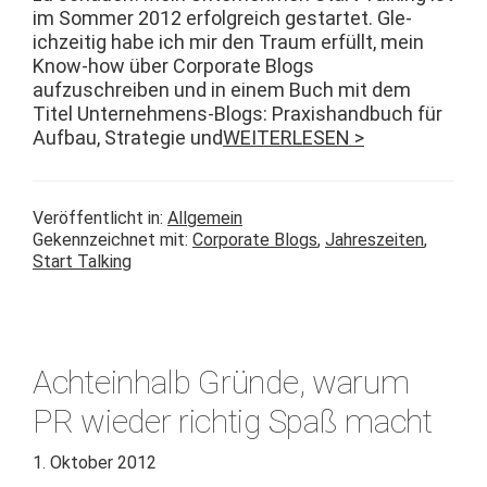
im Som­mer 2012 erfol­gre­ich ges­tartet. Gle­
ichzeit­ig habe ich mir den Traum erfüllt, mein
Know-how über Cor­po­rate Blogs
aufzuschreiben und in einem Buch mit dem
Titel Unternehmens-Blogs: Prax­is­hand­buch für
Auf­bau, Strate­gie und
WEITERLESEN >
Veröffentlicht in:
Allgemein
Gekennzeichnet mit:
Corporate Blogs
,
Jahreszeiten
,
Start Talking
Achteinhalb Gründe, warum
PR wieder richtig Spaß macht
1. Oktober 2012