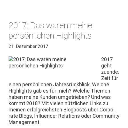
2017: Das waren meine
persönlichen Highlights
21. Dezember 2017
2017
geht
zuende.
Zeit für
einen per­sön­lichen Jahres­rück­blick. Welche
High­lights gab es für mich? Welche The­men
haben meine Kun­den umgetrieben? Und was
kommt 2018? Mit vie­len nüt­zlichen Links zu
meinen erfol­gre­ich­sten Blog­posts über Cor­po­
rate Blogs, Influ­encer Rela­tions oder Com­mu­ni­ty
Management.