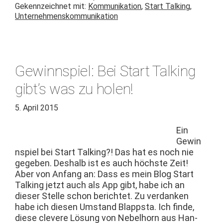
Gekennzeichnet mit:
Kommunikation
,
Start Talking
,
Unternehmenskommunikation
Gewinnspiel: Bei Start Talking
gibt’s was zu holen!
5. April 2015
Ein
Gewin
n­spiel bei Start Talk­ing?! Das hat es noch nie
gegeben. Deshalb ist es auch höch­ste Zeit!
Aber von Anfang an: Dass es mein Blog Start
Talk­ing jet­zt auch als App gibt, habe ich an
dieser Stelle schon berichtet. Zu ver­danken
habe ich diesen Umstand Blapp­s­ta. Ich finde,
diese cle­vere Lösung von Nebel­horn aus Han­