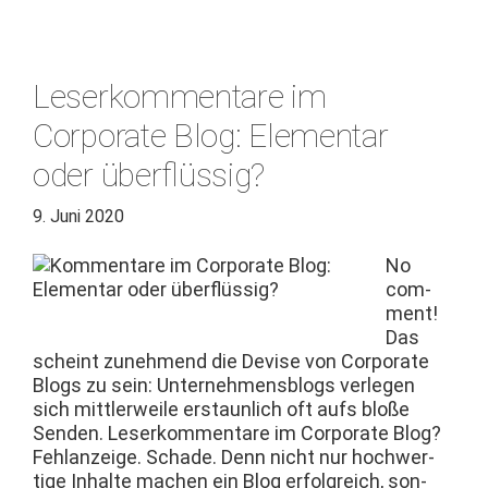
Leserkommentare im
Corporate Blog: Elementar
oder überflüssig?
9. Juni 2020
No
com­
ment!
Das
scheint zunehmend die Devise von Cor­po­rate
Blogs zu sein: Unternehmens­blogs ver­legen
sich mit­tler­weile erstaunlich oft aufs bloße
Senden. Leserkom­mentare im Cor­po­rate Blog?
Fehlanzeige. Schade. Denn nicht nur hochw­er­
tige Inhalte machen ein Blog erfol­gre­ich, son­