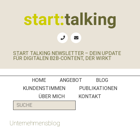
Zur
Zum
Zur
Zur
Hauptnavigation
Inhalt
Seitenspalte
Fußzeile
start:
talking
springen
springen
springen
springen
Erste
Hilfe
für
START TALKING NEWSLETTER – DEIN UPDATE
B2B-
FÜR DIGITALEN B2B-CONTENT, DER WIRKT
Unternehmen,
Social
Media
HOME
ANGEBOT
BLOG
Manager
KUNDENSTIMMEN
PUBLIKATIONEN
und
ÜBER MICH
KONTAKT
PR-
SUCHE
Agenturen
Unternehmensblog