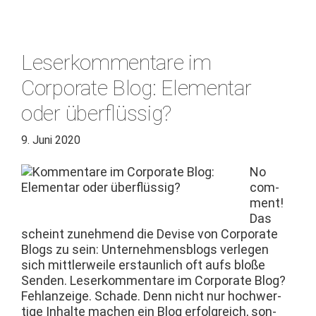
Leserkommentare im
Corporate Blog: Elementar
oder überflüssig?
9. Juni 2020
No
com­
ment!
Das
scheint zunehmend die Devise von Cor­po­rate
Blogs zu sein: Unternehmens­blogs ver­legen
sich mit­tler­weile erstaunlich oft aufs bloße
Senden. Leserkom­mentare im Cor­po­rate Blog?
Fehlanzeige. Schade. Denn nicht nur hochw­er­
tige Inhalte machen ein Blog erfol­gre­ich, son­