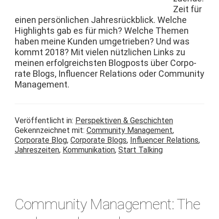
Zeit für
einen per­sön­lichen Jahres­rück­blick. Welche
High­lights gab es für mich? Welche The­men
haben meine Kun­den umgetrieben? Und was
kommt 2018? Mit vie­len nüt­zlichen Links zu
meinen erfol­gre­ich­sten Blog­posts über Cor­po­
rate Blogs, Influ­encer Rela­tions oder Com­mu­ni­ty
Management.
Veröffentlicht in:
Perspektiven & Geschichten
Gekennzeichnet mit:
Community Management
,
Corporate Blog
,
Corporate Blogs
,
Influencer Relations
,
Jahreszeiten
,
Kommunikation
,
Start Talking
Community Management: The