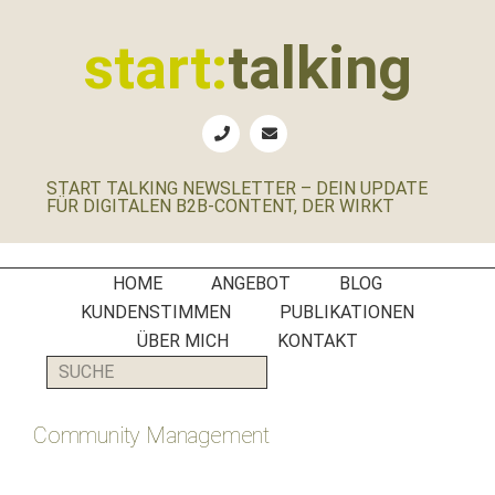
Zur
Zum
Zur
Zur
Hauptnavigation
Inhalt
Seitenspalte
Fußzeile
start:
talking
springen
springen
springen
springen
Erste
Hilfe
für
START TALKING NEWSLETTER – DEIN UPDATE
B2B-
FÜR DIGITALEN B2B-CONTENT, DER WIRKT
Unternehmen,
Social
Media
HOME
ANGEBOT
BLOG
Manager
KUNDENSTIMMEN
PUBLIKATIONEN
und
ÜBER MICH
KONTAKT
PR-
SUCHE
Agenturen
Community Management