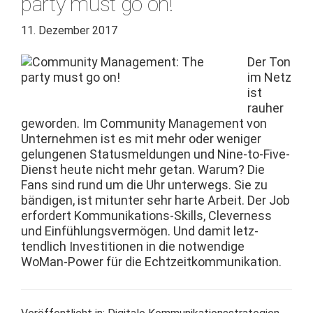
party must go on!
11. Dezember 2017
Der Ton
im Netz
ist
rauher
gewor­den. Im Com­mu­ni­ty Man­age­ment von
Unternehmen ist es mit mehr oder weniger
gelun­genen Sta­tus­meldun­gen und Nine-to-Five-
Dienst heute nicht mehr getan. Warum? Die
Fans sind rund um die Uhr unter­wegs. Sie zu
bändi­gen, ist mitunter sehr harte Arbeit. Der Job
erfordert Kom­mu­nika­tions-Skills, Clev­er­ness
und Ein­füh­lungsver­mö­gen. Und damit let­z­
tendlich Investi­tio­nen in die notwendi­ge
WoMan-Pow­er für die Echtzeitkommunikation.