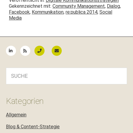
Veröffentlicht in:
Digitale Kommunikationsstrategien
Gekennzeichnet mit:
Community Management
,
Dialog
,
Facebook
,
Kommunikation
,
re:publica 2014
,
Social
Media
Seitenspalte
SUCHE
Kategorien
Allgemein
Blog & Content-Strategie