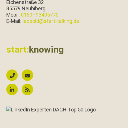
Eichen­straße 32
85579 Neubiberg
Mobil:
0160–93405770
E‑Mail:
leopold@start-talking.de
start:
knowing