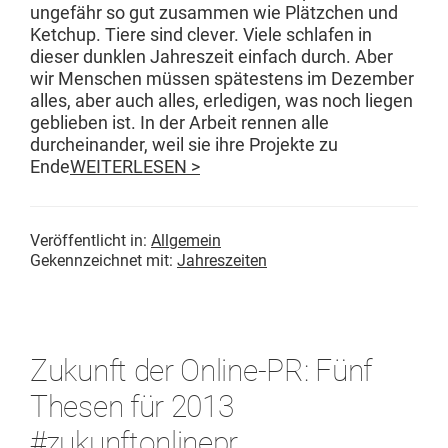
unge­fähr so gut zusam­men wie Plätzchen und
Ketchup. Tiere sind clever. Viele schlafen in
dieser dun­klen Jahreszeit ein­fach durch. Aber
wir Men­schen müssen spätestens im Dezem­ber
alles, aber auch alles, erledi­gen, was noch liegen
geblieben ist. In der Arbeit ren­nen alle
durcheinan­der, weil sie ihre Pro­jek­te zu
Ende
WEITERLESEN >
Veröffentlicht in:
Allgemein
Gekennzeichnet mit:
Jahreszeiten
Zukunft der Online-PR: Fünf
Thesen für 2013
#zukunftonlinepr