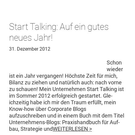
Start Talking: Auf ein gutes
neues Jahr!
31. Dezember 2012
Schon
wieder
ist ein Jahr ver­gan­gen! Höch­ste Zeit für mich,
Bilanz zu ziehen und natür­lich auch: nach vorne
zu schauen! Mein Unternehmen Start Talk­ing ist
im Som­mer 2012 erfol­gre­ich ges­tartet. Gle­
ichzeit­ig habe ich mir den Traum erfüllt, mein
Know-how über Cor­po­rate Blogs
aufzuschreiben und in einem Buch mit dem Titel
Unternehmens-Blogs: Prax­is­hand­buch für Auf­
bau, Strate­gie und
WEITERLESEN >