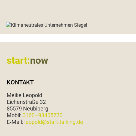
Footer
start:
now
KONTAKT
Meike Leopold
Eichen­straße 32
85579 Neubiberg
Mobil:
0160–93405770
E‑Mail:
leopold@start-talking.de