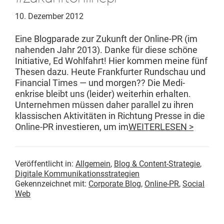
10. Dezember 2012
Eine Blog­pa­rade zur Zukun­ft der Online-PR (im
nahen­den Jahr 2013). Danke für diese schöne
Ini­tia­tive, Ed Wohlfahrt! Hier kom­men meine fünf
The­sen dazu. Heute Frank­furter Rund­schau und
Finan­cial Times — und mor­gen?? Die Medi­
enkrise bleibt uns (lei­der) weit­er­hin erhal­ten.
Unternehmen müssen daher par­al­lel zu ihren
klas­sis­chen Aktiv­itäten in Rich­tung Presse in die
Online-PR investieren, um im
WEITERLESEN >
Veröffentlicht in:
Allgemein
,
Blog & Content-Strategie
,
Digitale Kommunikationsstrategien
Gekennzeichnet mit:
Corporate Blog
,
Online-PR
,
Social
Web