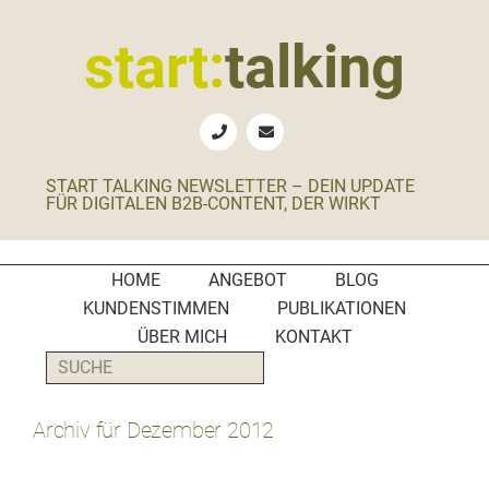
Zur
Zum
Zur
Zur
Hauptnavigation
Inhalt
Seitenspalte
Fußzeile
start:
talking
springen
springen
springen
springen
Erste
Hilfe
für
START TALKING NEWSLETTER – DEIN UPDATE
B2B-
FÜR DIGITALEN B2B-CONTENT, DER WIRKT
Unternehmen,
Social
Media
HOME
ANGEBOT
BLOG
Manager
KUNDENSTIMMEN
PUBLIKATIONEN
und
ÜBER MICH
KONTAKT
PR-
SUCHE
Agenturen
Archiv für Dezember 2012