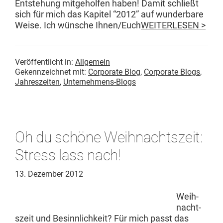
Entste­hung mit­ge­holfen haben! Damit schließt
sich für mich das Kapi­tel “2012” auf wun­der­bare
Weise. Ich wün­sche Ihnen/Euch
WEITERLESEN >
Veröffentlicht in:
Allgemein
Gekennzeichnet mit:
Corporate Blog
,
Corporate Blogs
,
Jahreszeiten
,
Unternehmens-Blogs
Oh du schöne Weihnachtszeit:
Stress lass nach!
13. Dezember 2012
Wei­h­
nacht­
szeit und Besinnlichkeit? Für mich passt das