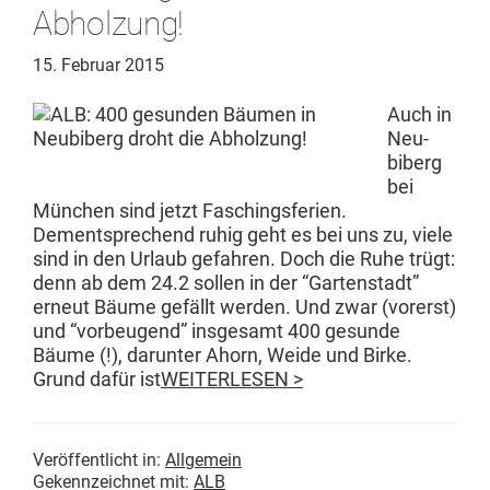
Abholzung!
15. Februar 2015
Auch in
Neu­
biberg
bei
München sind jet­zt Faschings­fe­rien.
Dementsprechend ruhig geht es bei uns zu, viele
sind in den Urlaub gefahren. Doch die Ruhe trügt:
denn ab dem 24.2 sollen in der “Garten­stadt”
erneut Bäume gefällt wer­den. Und zwar (vor­erst)
und “vor­beu­gend” ins­ge­samt 400 gesunde
Bäume (!), darunter Ahorn, Wei­de und Birke.
Grund dafür ist
WEITERLESEN >
Veröffentlicht in:
Allgemein
Gekennzeichnet mit:
ALB