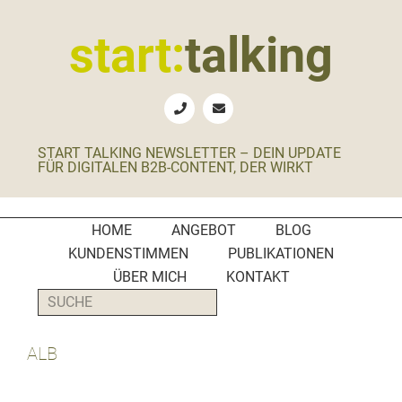
Zur
Zum
Zur
Zur
Hauptnavigation
Inhalt
Seitenspalte
Fußzeile
start:
talking
springen
springen
springen
springen
Erste
Hilfe
für
START TALKING NEWSLETTER – DEIN UPDATE
B2B-
FÜR DIGITALEN B2B-CONTENT, DER WIRKT
Unternehmen,
Social
Media
HOME
ANGEBOT
BLOG
Manager
KUNDENSTIMMEN
PUBLIKATIONEN
und
ÜBER MICH
KONTAKT
PR-
SUCHE
Agenturen
ALB