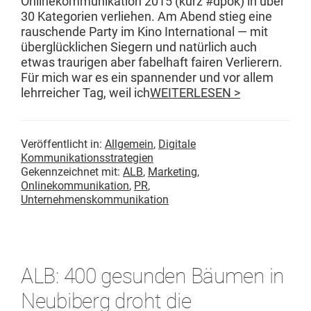
Onlinekom­mu­nika­tion 2015 (kurz #dpok) in über
30 Kat­e­gorien ver­liehen. Am Abend stieg eine
rauschende Par­ty im Kino Inter­na­tion­al — mit
über­glück­lichen Siegern und natür­lich auch
etwas trau­ri­gen aber fabel­haft fairen Ver­lier­ern.
Für mich war es ein span­nen­der und vor allem
lehrre­ich­er Tag, weil ich
WEITERLESEN >
Veröffentlicht in:
Allgemein
,
Digitale
Kommunikationsstrategien
Gekennzeichnet mit:
ALB
,
Marketing
,
Onlinekommunikation
,
PR
,
Unternehmenskommunikation
ALB: 400 gesunden Bäumen in
Neubiberg droht die