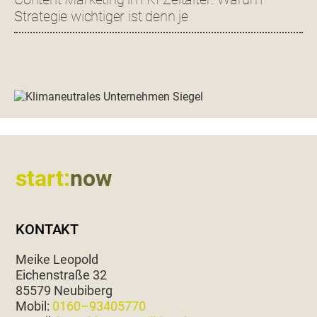
Strategie wichtiger ist denn je
Footer
start:
now
KONTAKT
Meike Leopold
Eichen­straße 32
85579 Neubiberg
Mobil:
0160–93405770