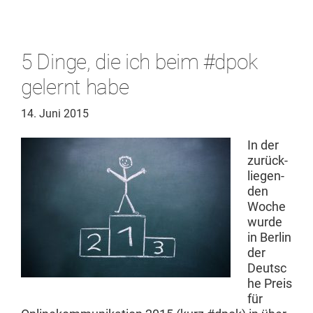
5 Dinge, die ich beim #dpok
gelernt habe
14. Juni 2015
In der
zurück­
liegen­
den
Woche
wurde
in Berlin
der
Deutsc
he Preis
für