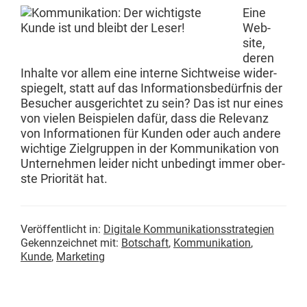
Eine
Web­
site,
deren
Inhalte vor allem eine interne Sichtweise wider­
spiegelt, statt auf das Infor­ma­tions­bedürf­nis der
Besuch­er aus­gerichtet zu sein? Das ist nur eines
von vie­len Beispie­len dafür, dass die Rel­e­vanz
von Infor­ma­tio­nen für Kun­den oder auch andere
wichtige Ziel­grup­pen in der Kom­mu­nika­tion von
Unternehmen lei­der nicht unbe­d­ingt immer ober­
ste Pri­or­ität hat.
Veröffentlicht in:
Digitale Kommunikationsstrategien
Gekennzeichnet mit:
Botschaft
,
Kommunikation
,
Kunde
,
Marketing