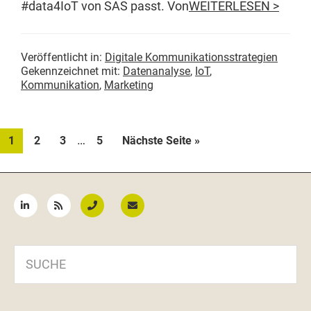
#data4IoT von SAS passt. Von
WEITERLESEN >
Veröffentlicht in:
Digitale Kommunikationsstrategien
Gekennzeichnet mit:
Datenanalyse
,
IoT
,
Kommunikation
,
Marketing
Weggelassene
…
Seite
Seite
Seite
Seite
aufrufen
1
2
3
5
Nächste Seite
»
Zwischenseiten
Seitenspalte
SUCHE