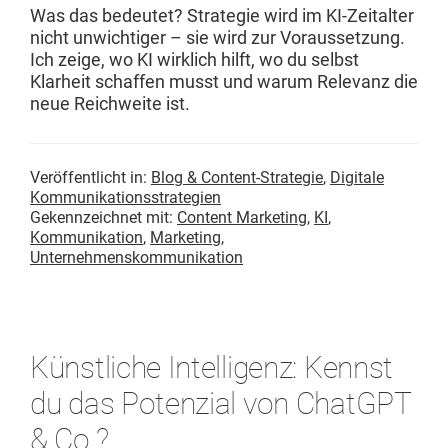
Was das bedeutet? Strate­gie wird im KI-Zeital­ter
nicht unwichtiger – sie wird zur Voraus­set­zung.
Ich zeige, wo KI wirk­lich hil­ft, wo du selb­st
Klarheit schaf­fen musst und warum Rel­e­vanz die
neue Reich­weite ist.
Veröffentlicht in:
Blog & Content-Strategie
,
Digitale
Kommunikationsstrategien
Gekennzeichnet mit:
Content Marketing
,
KI
,
Kommunikation
,
Marketing
,
Unternehmenskommunikation
Künstliche Intelligenz: Kennst
du das Potenzial von ChatGPT
& Co.?