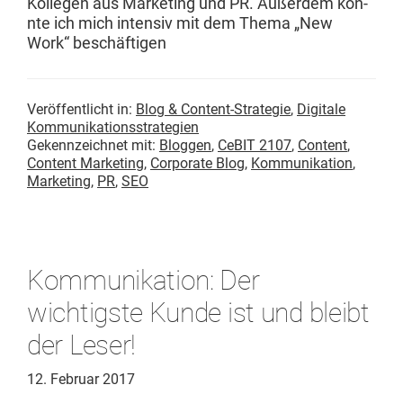
Kol­le­gen aus Mar­ket­ing und PR. Außer­dem kon­
nte ich mich inten­siv mit dem The­ma „New
Work“ beschäftigen
Veröffentlicht in:
Blog & Content-Strategie
,
Digitale
Kommunikationsstrategien
Gekennzeichnet mit:
Bloggen
,
CeBIT 2107
,
Content
,
Content Marketing
,
Corporate Blog
,
Kommunikation
,
Marketing
,
PR
,
SEO
Kommunikation: Der
wichtigste Kunde ist und bleibt
der Leser!
12. Februar 2017