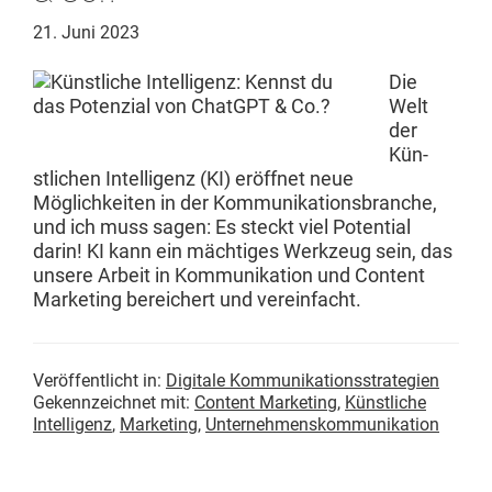
21. Juni 2023
Die
Welt
der
Kün­
stlichen Intel­li­genz (KI) eröffnet neue
Möglichkeit­en in der Kom­mu­nika­tions­branche,
und ich muss sagen: Es steckt viel Poten­tial
darin! KI kann ein mächtiges Werkzeug sein, das
unsere Arbeit in Kom­mu­nika­tion und Con­tent
Mar­ket­ing bere­ichert und vereinfacht.
Veröffentlicht in:
Digitale Kommunikationsstrategien
Gekennzeichnet mit:
Content Marketing
,
Künstliche
Intelligenz
,
Marketing
,
Unternehmenskommunikation