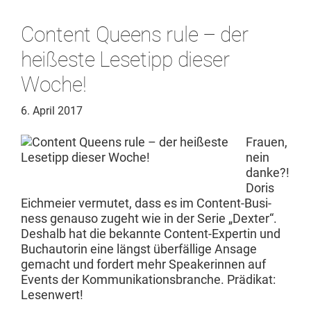
Content Queens rule – der
heißeste Lesetipp dieser
Woche!
6. April 2017
Frauen,
nein
danke?!
Doris
Eich­meier ver­mutet, dass es im Con­tent-Busi­
ness genau­so zuge­ht wie in der Serie „Dex­ter“.
Deshalb hat die bekan­nte Con­tent-Exper­tin und
Buchau­torin eine längst über­fäl­lige Ansage
gemacht und fordert mehr Speak­erin­nen auf
Events der Kom­mu­nika­tions­branche. Prädikat:
Lesenwert!