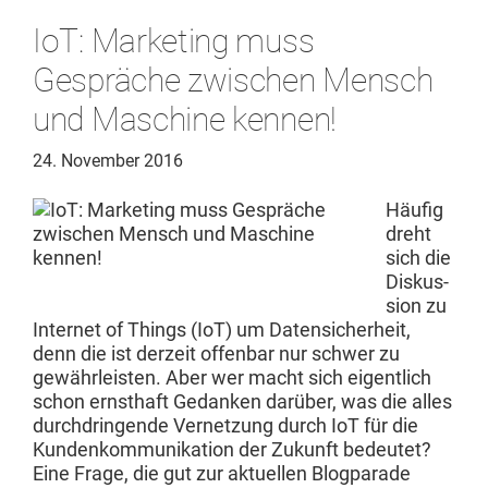
IoT: Marketing muss
Gespräche zwischen Mensch
und Maschine kennen!
24. November 2016
Häu­fig
dreht
sich die
Diskus­
sion zu
Inter­net of Things (IoT) um Daten­sicher­heit,
denn die ist derzeit offen­bar nur schw­er zu
gewährleis­ten. Aber wer macht sich eigentlich
schon ern­sthaft Gedanken darüber, was die alles
durch­drin­gende Ver­net­zung durch IoT für die
Kun­denkom­mu­nika­tion der Zukun­ft bedeutet?
Eine Frage, die gut zur aktuellen Blog­pa­rade