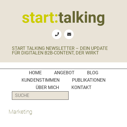
Zur
Zum
Zur
Zur
Hauptnavigation
Inhalt
Seitenspalte
Fußzeile
start:
talking
springen
springen
springen
springen
Erste
Hilfe
für
START TALKING NEWSLETTER – DEIN UPDATE
B2B-
FÜR DIGITALEN B2B-CONTENT, DER WIRKT
Unternehmen,
Social
Media
HOME
ANGEBOT
BLOG
Manager
KUNDENSTIMMEN
PUBLIKATIONEN
und
ÜBER MICH
KONTAKT
PR-
SUCHE
Agenturen
Marketing