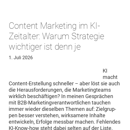
Content Marketing im KI-
Zeitalter: Warum Strategie
wichtiger ist denn je
1. Juli 2026
KI
macht
Con­tent-Erstel­lung schneller – aber löst sie auch
die Her­aus­forderun­gen, die Mar­ket­ingteams
wirk­lich beschäfti­gen? In meinen Gesprächen
mit B2B-Mar­ket­ingver­ant­wortlichen tauchen
immer wieder diesel­ben The­men auf: Ziel­grup­
pen bess­er ver­ste­hen, wirk­samere Inhalte
entwick­eln, Erfolge mess­bar machen. Fehlen­des
KI-Know-how ste­ht dabei sel­ten auf der Liste.