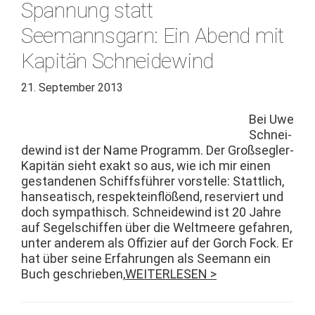
Spannung statt
Seemannsgarn: Ein Abend mit
Kapitän Schneidewind
21. September 2013
Bei Uwe
Schnei­
dewind ist der Name Pro­gramm. Der Großsegler-
Kapitän sieht exakt so aus, wie ich mir einen
ges­tande­nen Schiffs­führer vorstelle: Stat­tlich,
hanseatisch, respek­te­in­flößend, reserviert und
doch sym­pa­thisch. Schnei­dewind ist 20 Jahre
auf Segelschif­f­en über die Welt­meere gefahren,
unter anderem als Offizier auf der Gorch Fock. Er
hat über seine Erfahrun­gen als See­mann ein
Buch geschrieben,
WEITERLESEN >