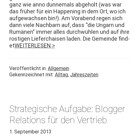
ganz wie anno dun­nemals abge­holt (was war
das früher für ein Hap­pen­ing in dem Ort, wo ich
aufgewach­sen bin!). Am Vor­abend regen sich
dann viele Nach­barn auf, dass “die Ungarn und
Rumä­nen” immer alles durch­wühlen und auf ihre
ros­ti­gen Liefer­chaisen laden. Die Gemeinde find­
et
WEITERLESEN >
Veröffentlicht in:
Allgemein
Gekennzeichnet mit:
Alltag
,
Jahreszeiten
Strategische Aufgabe: Blogger
Relations für den Vertrieb
1. September 2013