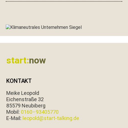
Footer
start:
now
KONTAKT
Meike Leopold
Eichen­straße 32
85579 Neubiberg
Mobil:
0160–93405770
E‑Mail:
leopold@start-talking.de