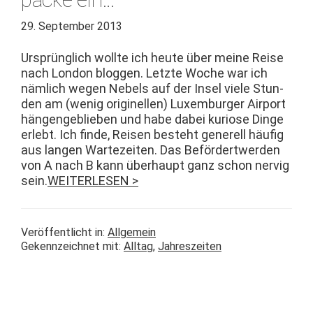
29. September 2013
Ursprünglich wollte ich heute über meine Reise
nach Lon­don bloggen. Let­zte Woche war ich
näm­lich wegen Nebels auf der Insel viele Stun­
den am (wenig orig­inellen) Lux­em­burg­er Air­port
hän­genge­blieben und habe dabei kuriose Dinge
erlebt. Ich finde, Reisen beste­ht generell häu­fig
aus lan­gen Wartezeit­en. Das Beförder­twer­den
von A nach B kann über­haupt ganz schon nervig
sein.
WEITERLESEN >
Veröffentlicht in:
Allgemein
Gekennzeichnet mit:
Alltag
,
Jahreszeiten