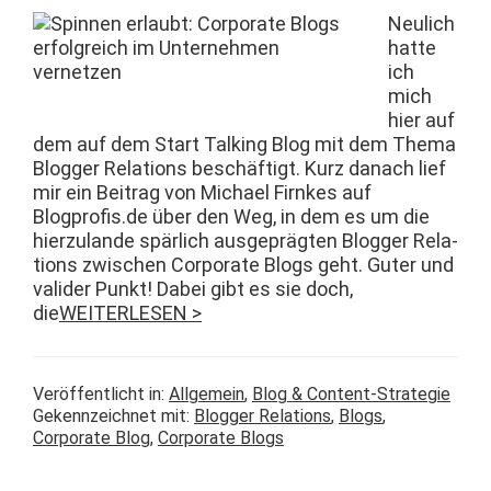
Neulich
hat­te
ich
mich
hier auf
dem auf dem Start Talk­ing Blog mit dem The­ma
Blog­ger Rela­tions beschäftigt. Kurz danach lief
mir ein Beitrag von Michael Firnkes auf
Blogprofis.de über den Weg, in dem es um die
hierzu­lande spär­lich aus­geprägten Blog­ger Rela­
tions zwis­chen Cor­po­rate Blogs geht. Guter und
valid­er Punkt! Dabei gibt es sie doch,
die
WEITERLESEN >
Veröffentlicht in:
Allgemein
,
Blog & Content-Strategie
Gekennzeichnet mit:
Blogger Relations
,
Blogs
,
Corporate Blog
,
Corporate Blogs