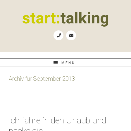
Zur
Zum
Zur
Zur
Hauptnavigation
Inhalt
Seitenspalte
Fußzeile
start:
talking
springen
springen
springen
springen
Erste
Hilfe
für
B2B-
Unternehmen,
MENÜ
Social
Media
Archiv für September 2013
Manager
und
PR-
Agenturen
Ich fahre in den Urlaub und
packe ein…