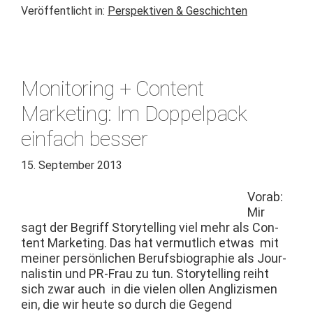
Veröffentlicht in:
Perspektiven & Geschichten
Monitoring + Content
Marketing: Im Doppelpack
einfach besser
15. September 2013
Vor­ab:
Mir
sagt der Begriff Sto­ry­telling viel mehr als Con­
tent Mar­ket­ing. Das hat ver­mut­lich etwas mit
mein­er per­sön­lichen Berufs­bi­ogra­phie als Jour­
nal­istin und PR-Frau zu tun. Sto­ry­telling rei­ht
sich zwar auch in die vie­len ollen Anglizis­men
ein, die wir heute so durch die Gegend