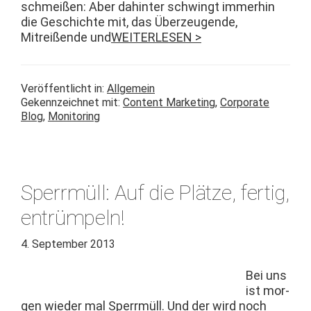
schmeißen: Aber dahin­ter schwingt immer­hin
die Geschichte mit, das Überzeu­gende,
Mitreißende und
WEITERLESEN >
Veröffentlicht in:
Allgemein
Gekennzeichnet mit:
Content Marketing
,
Corporate
Blog
,
Monitoring
Sperrmüll: Auf die Plätze, fertig,
entrümpeln!
4. September 2013
Bei uns
ist mor­
gen wieder mal Sper­rmüll. Und der wird noch