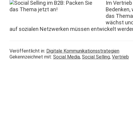
Im Ver­trie
Bedenken, w
das The­ma 
wächst und 
auf sozialen Net­zw­erken müssen entwick­elt wer­d
Veröffentlicht in:
Digitale Kommunikationsstrategien
Gekennzeichnet mit:
Social Media
,
Social Selling
,
Vertrieb