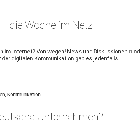
— die Woche im Netz
h im Inter­net? Von wegen! News und Diskus­sio­nen rund
der dig­i­tal­en Kom­mu­nika­tion gab es jeden­falls
ten
,
Kommunikation
d deutsche Unternehmen?