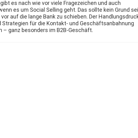
b gibt es nach wie vor viele Frageze­ichen und auch
enn es um Social Sell­ing geht. Das sollte kein Grund sei
vor auf die lange Bank zu schieben. Der Hand­lungs­druc
Strate­gien für die Kon­takt- und Geschäft­san­bah­nung
en – ganz beson­ders im B2B-Geschäft.