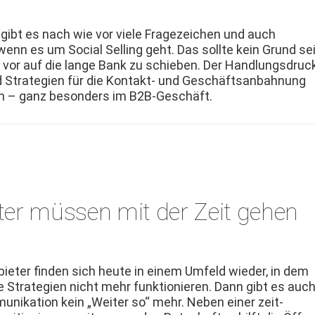
b gibt es nach wie vor viele Frageze­ichen und auch
enn es um Social Sell­ing geht. Das sollte kein Grund sei
vor auf die lange Bank zu schieben. Der Hand­lungs­druc
Strate­gien für die Kon­takt- und Geschäft­san­bah­nung
en – ganz beson­ders im B2B-Geschäft.
eter müssen mit der Zeit gehen
i­eter find­en sich heute in einem Umfeld wieder, in dem
e Strate­gien nicht mehr funk­tion­ieren. Dann gibt es auc
u­nika­tion kein „Weit­er so“ mehr. Neben ein­er zeit­