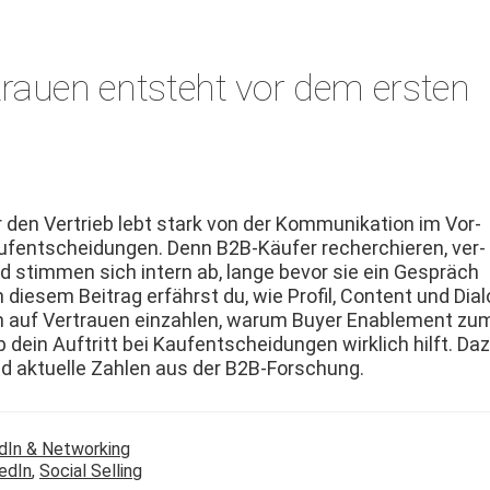
rtrauen entsteht vor dem ersten
 den Ver­trieb lebt stark von der Kom­mu­nika­tion im Vor­
ufentschei­dun­gen. Denn B2B-Käufer recher­chieren, ver­
nd stim­men sich intern ab, lange bevor sie ein Gespräch
n diesem Beitrag erfährst du, wie Pro­fil, Con­tent und Dia­
auf Ver­trauen ein­zahlen, warum Buy­er Enable­ment zu
dein Auftritt bei Kaufentschei­dun­gen wirk­lich hil­ft. Da
nd aktuelle Zahlen aus der B2B-Forschung.
dIn & Networking
edIn
,
Social Selling