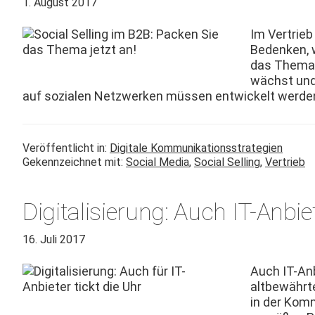
1. August 2017
Im Ver­trie
Bedenken, w
das The­ma 
wächst und 
auf sozialen Net­zw­erken müssen entwick­elt wer­d
Veröffentlicht in:
Digitale Kommunikationsstrategien
Gekennzeichnet mit:
Social Media
,
Social Selling
,
Vertrieb
Digitalisierung: Auch IT-Anbi
16. Juli 2017
Auch IT-Anb
alt­be­währt
in der Kom­m