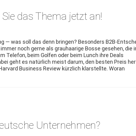
 Sie das Thema jetzt an!
­ing — was soll das denn brin­gen? Beson­ders B2B-Entsche
 immer noch gerne als grauhaarige Bosse gese­hen, die i
am Tele­fon, beim Golfen oder beim Lunch ihre Deals
ei geht es natür­lich meist darum, den besten Preis her
Har­vard Busi­ness Review kür­zlich klarstellte. Woran
d deutsche Unternehmen?