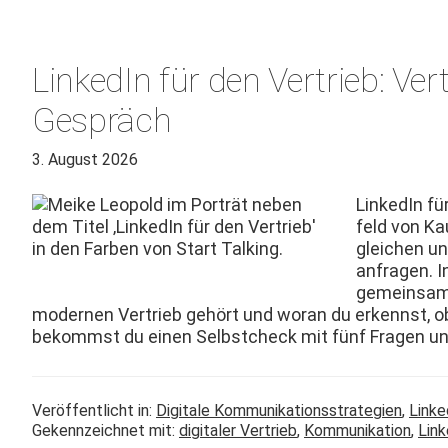
LinkedIn für den Vertrieb: Ve
Gespräch
3. August 2026
LinkedIn für
feld von Ka
gle­ichen u
anfra­gen. I
gemein­sam 
mod­er­nen Ver­trieb gehört und woran du erkennst, ob 
bekommst du einen Selb­stcheck mit fünf Fra­gen u
Veröffentlicht in:
Digitale Kommunikationsstrategien
,
Linke
Gekennzeichnet mit:
digitaler Vertrieb
,
Kommunikation
,
Link