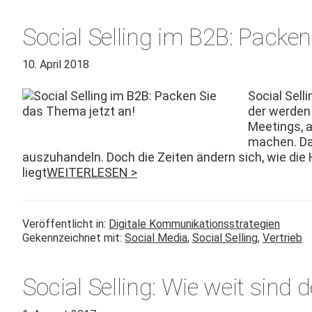
Social Selling im B2B: Packen
10. April 2018
Social Sell
der wer­den
Meet­ings, 
machen. Dab
auszuhan­deln. Doch die Zeit­en ändern sich, wie die 
liegt
WEITERLESEN >
Veröffentlicht in:
Digitale Kommunikationsstrategien
Gekennzeichnet mit:
Social Media
,
Social Selling
,
Vertrieb
Social Selling: Wie weit sin