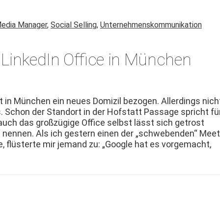
Media Manager
,
Social Selling
,
Unternehmenskommunikation
 LinkedIn Office in München
t in München ein neues Dom­izil bezo­gen. Allerd­ings nich
. Schon der Stan­dort in der Hof­s­tatt Pas­sage spricht fü
auch das großzügige Office selb­st lässt sich get­rost
nen­nen. Als ich gestern einen der „schweben­den“ Meet
e, flüsterte mir jemand zu: „Google hat es vorgemacht,