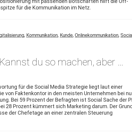
i­tion­ierung mit passenden Botschaften hil­ft die Öff­
spitze für die Kom­mu­nika­tion im Netz.
gitalisierung
,
Kommunikation
,
Kunde
,
Onlinekommunikation
,
Socia
 Kannst du so machen, aber …
wor­tung für die Social Media Strate­gie liegt laut ein­er
e von Fak­tenkon­tor in den meis­ten Unternehmen bei nu
ilung. Bei 59 Prozent der Befragten ist Social Sache der P
bei 28 Prozent küm­mert sich Mar­ket­ing darum. Der Grun
esse der Chefe­tage an ein­er zen­tralen Steuerung