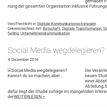
gemäßen Pos
nung der gesamten Organ­i­sa­tion inklu­sive Führungs
Veröffentlicht in:
Digitale Kommunikationsstrategien
Gekennzeichnet mit:
Botschaft
,
Digitale Transformation
,
Di
Selling
,
Unternehmenskommunikation
Social Media wegdelegieren?
4. Dezember 2016
Die Ver­ant­
neuen Studi
ein­er Abte
Abteilung, 
dafür liegt der Studie zufolge im man­gel­nden Inter­
der
WEITERLESEN >