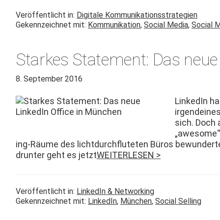
Veröffentlicht in:
Digitale Kommunikationsstrategien
Gekennzeichnet mit:
Kommunikation
,
Social Media
,
Social 
Starkes Statement: Das neue
8. September 2016
LinkedIn ha
irgen­deines
sich. Doch 
„awe­some“ 
ing-Räume des licht­durch­fluteten Büros bewun­dert
drunter geht es jet­zt
WEITERLESEN >
Veröffentlicht in:
LinkedIn & Networking
Gekennzeichnet mit:
LinkedIn
,
München
,
Social Selling