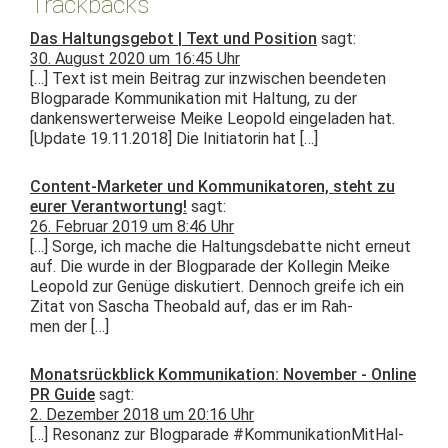
Trackbacks
Das Haltungsgebot | Text und Position
sagt:
30. August 2020 um 16:45 Uhr
[…] Text ist mein Beitrag zur inzwis­chen been­de­ten
Blog­pa­rade Kom­mu­nika­tion mit Hal­tung, zu der
dankenswert­er­weise Meike Leopold ein­ge­laden hat.
[Update 19.11.2018] Die Ini­tia­torin hat […]
Content-Marketer und Kommunikatoren, steht zu
eurer Verantwortung!
sagt:
26. Februar 2019 um 8:46 Uhr
[…] Sorge, ich mache die Hal­tungs­de­bat­te nicht erneut
auf. Die wurde in der Blog­pa­rade der Kol­le­gin Meike
Leopold zur Genüge disku­tiert. Den­noch greife ich ein
Zitat von Sascha Theobald auf, das er im Rah­
men der […]
Monatsrückblick Kommunikation: November - Online
PR Guide
sagt:
2. Dezember 2018 um 20:16 Uhr
[…] Res­o­nanz zur Blog­pa­rade #Kom­mu­nika­tion­MitHal­