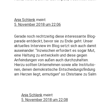
Anja Schlenk
meint
5. November 2018 um 22:06
Ger­ade noch rechtzeit­ig diese inter­es­sante Blog­
pa­rade ent­deckt, bevor sie zu Ende geht. Unser
aktuelles Inter­view im Blog set­zt sich auch damit
auseinan­der: “Inzwis­chen erfordert es sog­ar Mut,
eine Hal­tung zu entwick­eln und diese gegen
Anfein­dun­gen von außen auch durchzuhal­ten.
Hierzu soll­ten Unternehmen sowie alle Insti­tu­tio­
nen, denen demokratis­che Entschei­dungs­find­ung
am Herzen liegt, ermuti­gen” so Chris­tiane zu Salm
Anja Schlenk
meint
5. November 2018 um 22:08