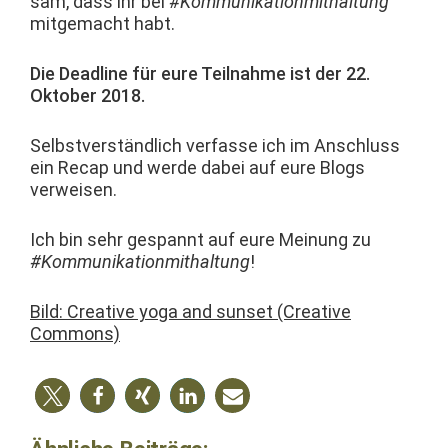
sam, dass ihr bei
#Kom­mu­nika­tion­mithal­tung
mit­gemacht habt.
Die Dead­line für eure Teil­nahme ist der 22.
Okto­ber 2018.
Selb­stver­ständlich ver­fasse ich im Anschluss
ein Recap und werde dabei auf eure Blogs
verweisen.
Ich bin sehr ges­pan­nt auf eure Mei­n­ung zu
#Kom­mu­nika­tion­mithal­tung
!
Bild: Cre­ative yoga and sun­set (Cre­ative
Commons)