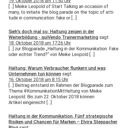
19. Oktober 2018 um 11:50 Uhr
[…] Meike Leopold of Start Talk­ing an occa­sion of
many, to ini­ti­ate the blog parade on the top­ic of atti­
tude in com­mu­ni­ca­tion: fake or […]
Sieh's doch mal so: Haltung zeigen in der
Weiterbildung - quiVendo Trainermarketing
sagt:
18. Oktober 2018 um 17:26 Uhr
[…] zur Blog­pa­rade „Hal­tung in der Kom­mu­nika­tion: Fake
oder echter Trend?“ von Meike Leopold […]
Haltung: Warum Verbraucher flunkern und was
Unternehmen tun können
sagt:
16. Oktober 2018 um 8:15 Uhr
[…] Beitrag ent­stand im Rah­men der Blog­pa­rade zum
The­ma #Kom­mu­nika­tion­MitHal­tung von Meike
Leopold. Bis zum 22. Okto­ber 2018 kön­nen
Artikel eingereicht […]
Haltung in der Kommunikation. Fünf strategische
Risiken und Chancen für Marken – Elvira Steppacher
Blog
sagt: