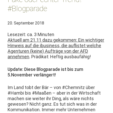
#Blogparade
20. September 2018
Lesezeit: ca.
3
Minuten
Aktuell am 21.11 dazu gekom­men: Ein wichtiger
Hin­weis auf die ibusi­ness, die auflis­tet welche
Agen­turen (keine) Aufträge von der AFD
annehmen
. Prädikat: Heftig ausbaufähig!
Update: Diese Blog­pa­rade ist bis zum
5.November verlängert!
Im Land tobt der Bär – von #Chem­nitz über
#Ham­bi bis #Maaßen – aber in der Wirtschaft
machen sie weit­er ihr Ding, als wäre nichts
gewe­sen? Nicht ganz. Es tut sich was in der
Kom­mu­nika­tion. Immer mehr Unternehmen