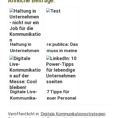
Ähnliche Beiträge:
Hal­tung in
re:publica: Das
Unternehmen
muss in meine
— nicht nur ein
Tasche #blog­
Job für die
pa­rade
Kommunikatio
#rpStory13
n
Dig­i­tale Live-
7 Tipps für
Kom­mu­nika­
euer Per­son­al
tion für
Brand­ing
Events: Cool
#sicht­bar
Veröffentlicht in:
Digitale Kommunikationsstrategien
bleiben!
#blog­pa­rade