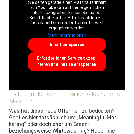
Sie sehen ger­ade einen Platzhal­ter­in­halt
von
YouTube
. Um auf den eigentlichen
Inhalt zuzu­greifen, klick­en Sie auf die
Schalt­fläche unten. Bitte beacht­en Sie,
dass dabei Dat­en an Drit­tan­bi­eter weit­
ergegeben werden.
Mehr Infor­ma­tio­nen
Inhalt entsper­ren
Erforder­lichen Ser­vice akzep­
tieren und Inhalte entsper­ren
Haltung in der Kommunikation: Alles nur eine
Masche?
Was hat diese neue Offen­heit zu bedeuten?
Geht es hier tat­säch­lich um „Mean­ing­ful Mar­
ket­ing“ oder doch eher um Green-
beziehungsweise White­wash­ing? Haben die