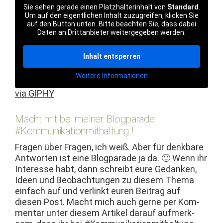
Sie sehen ger­ade einen Platzhal­ter­in­halt von
Stan­dard
.
Um auf den eigentlichen Inhalt zuzu­greifen, klick­en Sie
auf den But­ton unten. Bitte beacht­en Sie, dass dabei
Dat­en an Drit­tan­bi­eter weit­ergegeben werden.
Inhalt entsper­ren
Weit­ere Infor­ma­tio­nen
via GIPHY
Macht mit bei meiner Blogparade
#Kommunikationmithaltung !
Fra­gen über Fra­gen, ich weiß. Aber für denkbare
Antworten ist eine Blog­pa­rade ja da. 🙂 Wenn ihr
Inter­esse habt, dann schreibt eure Gedanken,
Ideen und Beobach­tun­gen zu diesem The­ma
ein­fach auf und ver­linkt euren Beitrag auf
diesen Post. Macht mich auch gerne per Kom­
men­tar unter diesem Artikel darauf aufmerk­