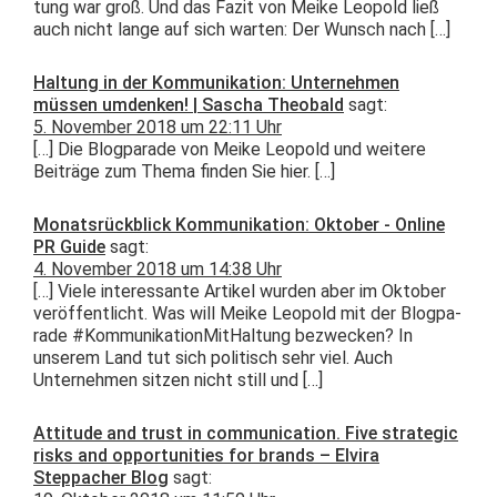
tung war groß. Und das Faz­it von Meike Leopold ließ
auch nicht lange auf sich warten: Der Wun­sch nach […]
Haltung in der Kommunikation: Unternehmen
müssen umdenken! | Sascha Theobald
sagt:
5. November 2018 um 22:11 Uhr
[…] Die Blog­pa­rade von Meike Leopold und weit­ere
Beiträge zum The­ma find­en Sie hier. […]
Monatsrückblick Kommunikation: Oktober - Online
PR Guide
sagt:
4. November 2018 um 14:38 Uhr
[…] Viele inter­es­sante Artikel wur­den aber im Okto­ber
veröf­fentlicht. Was will Meike Leopold mit der Blog­pa­
rade #Kom­mu­nika­tion­MitHal­tung bezweck­en? In
unserem Land tut sich poli­tisch sehr viel. Auch
Unternehmen sitzen nicht still und […]
Attitude and trust in communication. Five strategic
risks and opportunities for brands – Elvira
Steppacher Blog
sagt: