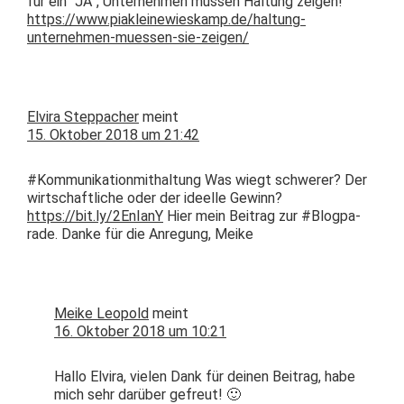
für ein “JA”, Unternehmen müssen Hal­tung zeigen!
https://www.piakleinewieskamp.de/haltung-
unternehmen-muessen-sie-zeigen/
Elvira Steppacher
meint
15. Oktober 2018 um 21:42
#Kom­mu­nika­tion­mithal­tung Was wiegt schw­er­er? Der
wirtschaftliche oder der ideelle Gewinn?
https://bit.ly/2EnIanY
Hier mein Beitrag zur #Blog­pa­
rade. Danke für die Anre­gung, Meike
Meike Leopold
meint
16. Oktober 2018 um 10:21
Hal­lo Elvi­ra, vie­len Dank für deinen Beitrag, habe
mich sehr darüber gefreut! 🙂