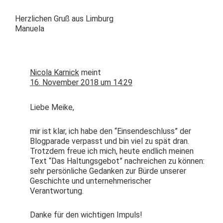
Her­zlichen Gruß aus Limburg
Manuela
Nicola Karnick
meint
16. November 2018 um 14:29
Liebe Meike,
mir ist klar, ich habe den “Ein­sende­schluss” der
Blog­pa­rade ver­passt und bin viel zu spät dran.
Trotz­dem freue ich mich, heute endlich meinen
Text “Das Hal­tungs­ge­bot” nachre­ichen zu kön­nen:
sehr per­sön­liche Gedanken zur Bürde unser­er
Geschichte und unternehmerisch­er
Verantwortung.
Danke für den wichti­gen Impuls!