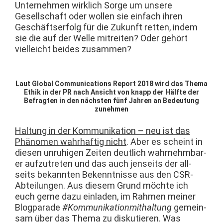
Unternehmen wirk­lich Sorge um unsere
Gesellschaft oder wollen sie ein­fach ihren
Geschäft­ser­folg für die Zukun­ft ret­ten, indem
sie die auf der Welle mitre­it­en? Oder gehört
vielle­icht bei­des zusammen?
Laut Glob­al Com­mu­ni­ca­tions Report 2018 wird das The­ma
Ethik in der PR nach Ansicht von knapp der Hälfte der
Befragten in den näch­sten fünf Jahren an Bedeu­tung
zunehmen
Hal­tung in der Kom­mu­nika­tion – neu ist das
Phänomen wahrhaftig nicht
. Aber es scheint in
diesen unruhi­gen Zeit­en deut­lich wahrnehm­bar­
er aufzutreten und das auch jen­seits der all­
seits bekan­nten Beken­nt­nisse aus den CSR-
Abteilun­gen. Aus diesem Grund möchte ich
euch gerne dazu ein­laden, im Rah­men mein­er
Blog­pa­rade
#Kom­mu­nika­tion­mithal­tung
gemein­
sam über das The­ma zu disku­tieren. Was