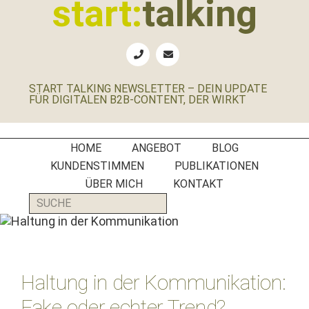
start:
talking
springen
springen
springen
springen
Erste
Hilfe
für
START TALKING NEWSLETTER – DEIN UPDATE
B2B-
FÜR DIGITALEN B2B-CONTENT, DER WIRKT
Unternehmen,
Social
Media
HOME
ANGEBOT
BLOG
Manager
KUNDENSTIMMEN
PUBLIKATIONEN
und
ÜBER MICH
KONTAKT
PR-
SUCHE
Agenturen
Haltung in der Kommunikation:
Fake oder echter Trend?