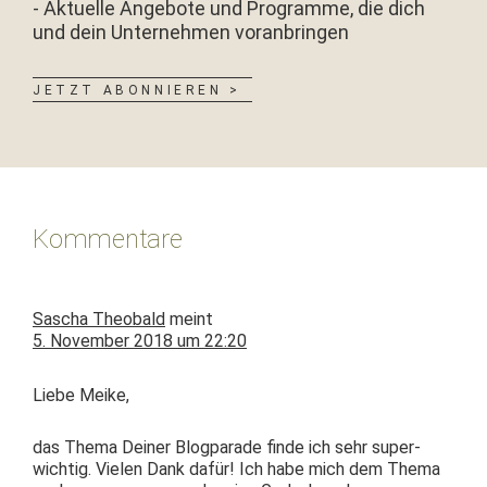
- Aktuelle Angebote und Programme, die dich
und dein Unternehmen voranbringen
JETZT ABONNIEREN >
Leser-
Interaktionen
Kommentare
Sascha Theobald
meint
5. November 2018 um 22:20
Liebe Meike,
das The­ma Dein­er Blog­pa­rade finde ich sehr super-
wichtig. Vie­len Dank dafür! Ich habe mich dem The­ma