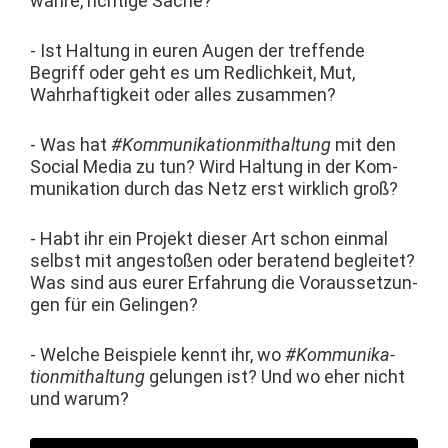
wahre, richtige Sache?
- Ist Hal­tung in euren Augen der tre­f­fende
Begriff oder geht es um Redlichkeit, Mut,
Wahrhaftigkeit oder alles zusammen?
- Was hat
#Kom­mu­nika­tion­mithal­tung
mit den
Social Media zu tun? Wird Hal­tung in der Kom­
mu­nika­tion durch das Netz erst wirk­lich groß?
- Habt ihr ein Pro­jekt dieser Art schon ein­mal
selb­st mit angestoßen oder bera­tend begleit­et?
Was sind aus eur­er Erfahrung die Voraus­set­zun­
gen für ein Gelingen?
- Welche Beispiele ken­nt ihr, wo
#Kom­mu­nika­
tion­mithal­tung
gelun­gen ist? Und wo eher nicht
und warum?