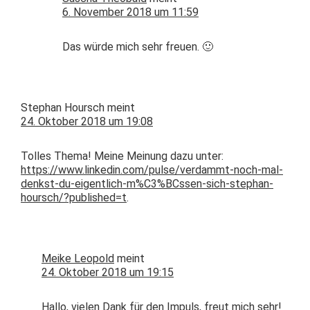
6. November 2018 um 11:59
Das würde mich sehr freuen. 🙂
Stephan Hoursch
meint
24. Oktober 2018 um 19:08
Tolles The­ma! Meine Mei­n­ung dazu unter:
https://www.linkedin.com/pulse/verdammt-noch-mal-
denkst-du-eigentlich‑m%C3%BCssen-sich-stephan-
hoursch/?published=t
.
Meike Leopold
meint
24. Oktober 2018 um 19:15
Hal­lo, vie­len Dank für den Impuls, freut mich sehr!