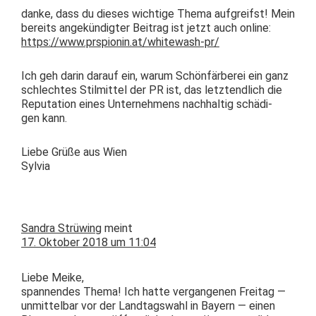
danke, dass du dieses wichtige The­ma auf­greif­st! Mein
bere­its angekündigter Beitrag ist jet­zt auch online:
https://www.prspionin.at/whitewash-pr/
Ich geh darin darauf ein, warum Schön­fär­berei ein ganz
schlecht­es Stilmit­tel der PR ist, das let­z­tendlich die
Rep­u­ta­tion eines Unternehmens nach­haltig schädi­
gen kann.
Liebe Grüße aus Wien
Sylvia
Sandra Strüwing
meint
17. Oktober 2018 um 11:04
Liebe Meike,
span­nen­des The­ma! Ich hat­te ver­gan­genen Fre­itag —
unmit­tel­bar vor der Land­tagswahl in Bay­ern — einen