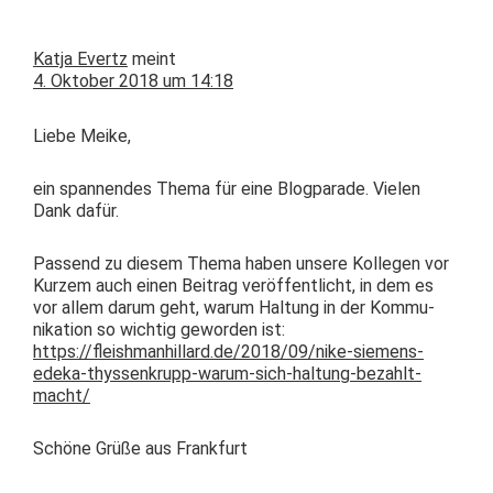
Katja Evertz
meint
4. Oktober 2018 um 14:18
Liebe Meike,
ein span­nen­des The­ma für eine Blog­pa­rade. Vie­len
Dank dafür.
Passend zu diesem The­ma haben unsere Kol­le­gen vor
Kurzem auch einen Beitrag veröf­fentlicht, in dem es
vor allem darum geht, warum Hal­tung in der Kom­mu­
nika­tion so wichtig gewor­den ist:
https://fleishmanhillard.de/2018/09/nike-siemens-
edeka-thyssenkrupp-warum-sich-haltung-bezahlt-
macht/
Schöne Grüße aus Frankfurt