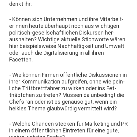
denkt ihr:
- Kön­nen sich Unternehmen und ihre Mitar­bei­t­
erIn­nen heute über­haupt noch aus wichti­gen
poli­tisch-gesellschaftlichen Diskursen her­
aushal­ten? Wichtige aktuelle Stich­worte wären
hier beispiel­sweise Nach­haltigkeit und Umwelt
oder auch die Dig­i­tal­isierung in all ihren
Facetten.
- Wie kön­nen Fir­men öffentliche Diskus­sio­nen in
ihrer Kom­mu­nika­tion auf­greifen, ohne wie pein­
liche Trit­tbret­tfahrer zu wirken oder ins Fet­
tnäpfchen zu treten? Müssen da unbe­d­ingt die
Chefs ran
oder ist es genau­so gut, wenn ein
heik­les The­ma glaub­würdig ver­mit­telt wird
?
- Welche Chan­cen steck­en für Mar­ket­ing und PR
in einem öffentlichen Ein­treten für eine gute,