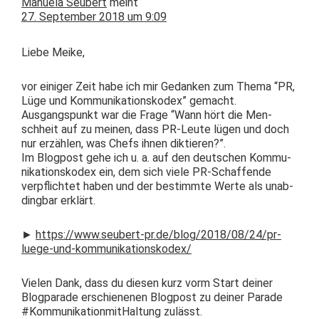
Manuela Seubert
meint
27. September 2018 um 9:09
Liebe Meike,
vor einiger Zeit habe ich mir Gedanken zum The­ma “PR,
Lüge und Kom­mu­nika­tion­skodex” gemacht.
Aus­gangspunkt war die Frage “Wann hört die Men­
schheit auf zu meinen, dass PR-Leute lügen und doch
nur erzählen, was Chefs ihnen diktieren?”.
Im Blog­post gehe ich u. a. auf den deutschen Kom­mu­
nika­tion­skodex ein, dem sich viele PR-Schaf­fende
verpflichtet haben und der bes­timmte Werte als unab­
d­ing­bar erklärt.
►
https://www.seubert-pr.de/blog/2018/08/24/pr-
luege-und-kommunikationskodex/
Vie­len Dank, dass du diesen kurz vorm Start dein­er
Blog­pa­rade erschiene­nen Blog­post zu dein­er Parade
#Kom­mu­nika­tion­mitHal­tung zulässt.