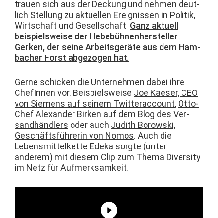
trauen sich aus der Deck­ung und nehmen deut­
lich Stel­lung zu aktuellen Ereignis­sen in Poli­tik,
Wirtschaft und Gesellschaft.
Ganz aktuell
beispiel­sweise der Hebe­büh­nen­her­steller
Gerken, der seine Arbeits­geräte aus dem Ham­
bach­er Forst abge­zo­gen hat.
Gerne schick­en die Unternehmen dabei ihre
ChefInnen vor. Beispiel­sweise
Joe Kaeser, CEO
von Siemens auf seinem Twit­ter­ac­count
,
Otto-
Chef Alexan­der Birken auf dem Blog des Ver­
sand­händlers
oder auch
Judith Borows­ki,
Geschäfts­führerin von Nomos
. Auch die
Lebens­mit­telkette Ede­ka sorgte (unter
anderem) mit diesem Clip zum The­ma Diver­si­ty
im Netz für Aufmerksamkeit.