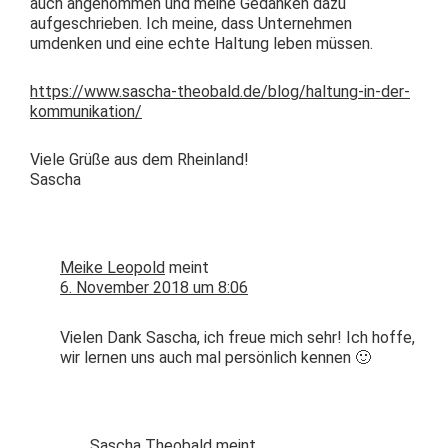
auch angenom­men und meine Gedanken dazu
aufgeschrieben. Ich meine, dass Unternehmen
umdenken und eine echte Hal­tung leben müssen.
https://www.sascha-theobald.de/blog/haltung-in-der-
kommunikation/
Viele Grüße aus dem Rheinland!
Sascha
Meike Leopold
meint
6. November 2018 um 8:06
Vie­len Dank Sascha, ich freue mich sehr! Ich hoffe,
wir ler­nen uns auch mal per­sön­lich kennen 🙂
Sascha Theobald
meint