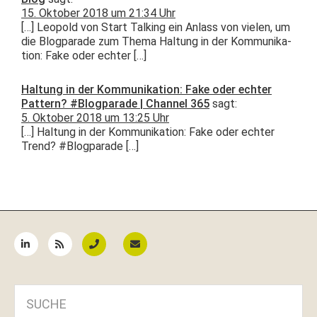
15. Oktober 2018 um 21:34 Uhr
[…] Leopold von Start Talk­ing ein Anlass von vie­len, um
die Blog­pa­rade zum The­ma Hal­tung in der Kom­mu­nika­
tion: Fake oder echter […]
Haltung in der Kommunikation: Fake oder echter
Pattern? #Blogparade | Channel 365
sagt:
5. Oktober 2018 um 13:25 Uhr
[…] Hal­tung in der Kom­mu­nika­tion: Fake oder echter
Trend? #Blog­pa­rade […]
Seitenspalte
SUCHE