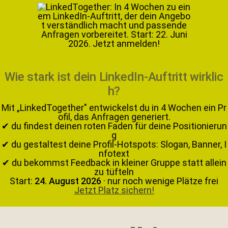
Wie stark ist dein LinkedIn-Auftritt wirklic
h?
Mit „LinkedTogether" entwickelst du in 4 Wochen ein Pr
ofil, das Anfragen generiert.
✔ du findest deinen roten Faden für deine Positionierun
g
✔ du gestaltest deine Profil-Hotspots: Slogan, Banner, I
nfotext
✔ du bekommst Feedback in kleiner Gruppe statt allein
zu tüfteln
Start:
24. August 2026
· nur noch wenige Plätze frei
Jetzt Platz sichern!
Zur
Zum
Zur
Zur
Hauptnavigation
Inhalt
Seitenspalte
Fußzeile