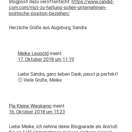
Blog­post dazu veröf­fentlicht:
https://www.candid-
com.com/mut-zu-haltung-sollen-unternehmen-
politische-position-beziehen/
Her­zliche Grüße aus Augs­burg, Sandra
Meike Leopold
meint
17. Oktober 2018 um 11:19
Liebe San­dra, ganz lieben Dank, passt ja per­fekt!
🙂 Viele Grüße, Meike
Pia Kleine Wieskamp
meint
16. Oktober 2018 um 15:23
Liebe Meike, ich nehme deine Blog­pa­rade als Anstoß