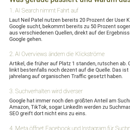
1. AI Search nimmt Fahrt auf
Laut Neil Patel nutzen bere­its 20 Prozent der User K
Google sucht, bekommt bere­its zu 50 Prozent soge­n
aus ver­schiede­nen Quellen, direkt auf der Ergeb­nis
Google gehen.
2. AI Overviews ändern die Klickströme
Artikel, die früher auf Platz 1 standen, rutschen ab.
linkt besten­falls noch dezent auf die Quelle. Das ist
jahre­lang auf organ­is­chen Traf­fic geset­zt haben.
3. Suchverhalten wird diverser
Google hat immer noch den größten Anteil am Such­ma
Ama­zon, Tik­Tok, sog­ar LinkedIn wer­den zu Such­mas
SEO greift dort nicht eins zu eins.
4. Meta öffnet Facebook und Instagram für Suc