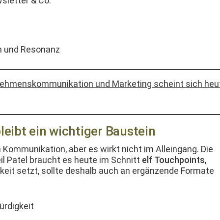
slet­ter & Co.
uen und Resonanz
nehmen­skom­mu­nika­tion und Mar­ket­ing scheint sich heu
bleibt ein wichtiger Baustein
en Kom­mu­nika­tion, aber es wirkt nicht im Allein­gang. Die
eil Patel braucht es heute im Schnitt
elf Touch­points
,
rkeit set­zt, sollte deshalb auch an ergänzende For­mate
ürdigkeit