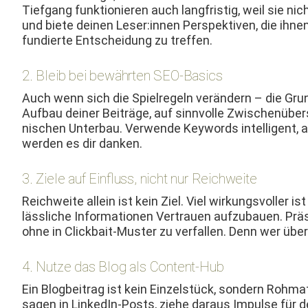
Tief­gang funk­tion­ieren auch langfristig, weil sie n
und biete deinen Leser:innen Per­spek­tiv­en, die ihne
fundierte Entschei­dung zu treffen.
2. Bleib bei bewährten SEO-Basics
Auch wenn sich die Spiel­regeln verän­dern – die Grund
Auf­bau dein­er Beiträge, auf sin­nvolle Zwis­chenübe
nis­chen Unter­bau. Ver­wende Key­words intel­li­gent
wer­den es dir danken.
3. Ziele auf Einfluss, nicht nur Reichweite
Reich­weite allein ist kein Ziel. Viel wirkungsvoller is
lässliche Infor­ma­tio­nen Ver­trauen aufzubauen. Präs
ohne in Click­bait-Muster zu ver­fall­en. Denn wer üb
4. Nutze das Blog als Content-Hub
Ein Blog­beitrag ist kein Einzel­stück, son­dern Roh­ma­te
sagen in LinkedIn-Posts, ziehe daraus Impulse für d