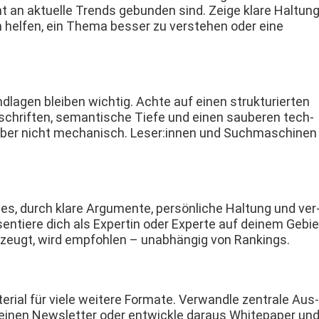
icht an aktuelle Trends gebun­den sind. Zeige klare Hal­tun
n helfen, ein The­ma bess­er zu ver­ste­hen oder eine
­la­gen bleiben wichtig. Achte auf einen struk­turi­erten
r­schriften, seman­tis­che Tiefe und einen sauberen tech­
, aber nicht mech­a­nisch. Leser:innen und Such­maschi­nen
t es, durch klare Argu­mente, per­sön­liche Hal­tung und ver
en­tiere dich als Exper­tin oder Experte auf deinem Gebi­e
erzeugt, wird emp­fohlen – unab­hängig von Rankings.
­r­i­al für viele weit­ere For­mate. Ver­wan­dle zen­trale Aus­
einen Newslet­ter oder entwick­le daraus Whitepa­per un