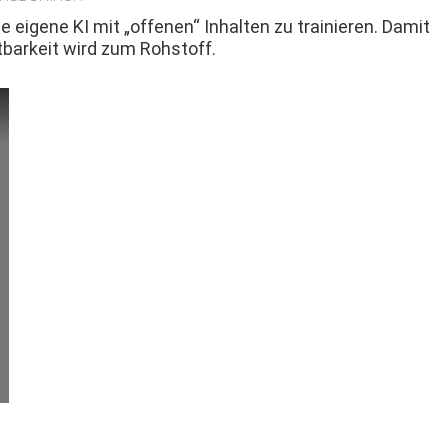
 eigene KI mit „offe­nen“ Inhal­ten zu trainieren. Damit
ht­barkeit wird zum Rohstoff.