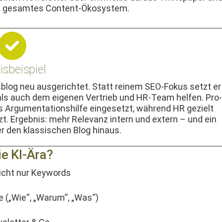
 dein gesamtes Content-Ökosystem.
isbeispiel
blog neu aus­gerichtet. Statt reinem SEO-Fokus set­zt er
n als auch dem eige­nen Ver­trieb und HR-Team helfen. Pro­
als Argu­men­ta­tion­shil­fe einge­set­zt, während HR gezielt
t. Ergeb­nis: mehr Rel­e­vanz intern und extern – und ein
er den klas­sis­chen Blog hinaus.
ie KI-Ära?
 nicht nur Keywords
pe („Wie“, „Warum“, „Was“)