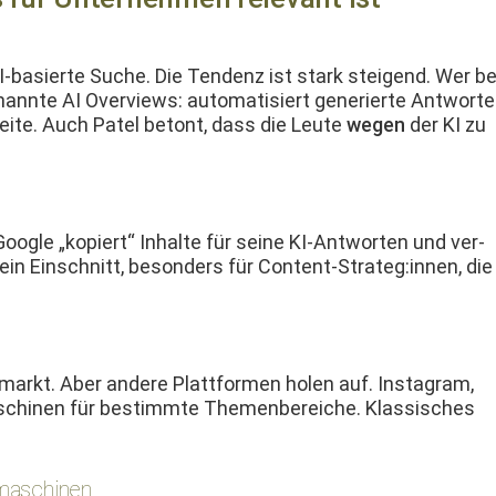
I-basierte Suche. Die Ten­denz ist stark steigend. Wer be
an­nte AI Overviews: automa­tisiert gener­ierte Antwort
­seite. Auch Patel betont, dass die Leute
wegen
der KI zu
 Google „kopiert“ Inhalte für seine KI-Antworten und ver­
 ein Ein­schnitt, beson­ders für Content-Strateg:innen, die
rkt. Aber andere Plat­tfor­men holen auf. Insta­gram,
chi­nen für bes­timmte The­men­bere­iche. Klas­sis­ches
hmaschinen