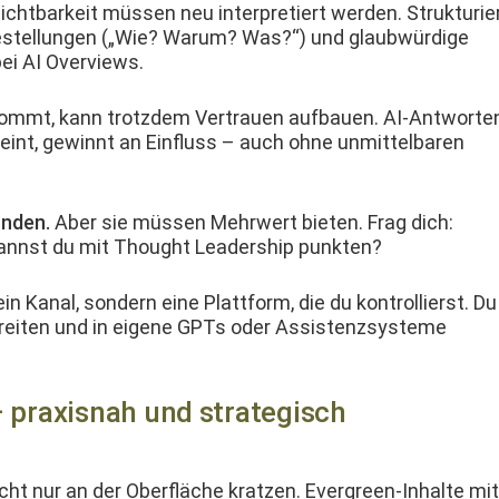
cht­barkeit müssen neu inter­pretiert wer­den. Struk­turi­e
gestel­lun­gen („Wie? Warum? Was?“) und glaub­würdi­ge
ei AI Overviews.
ommt, kann trotz­dem Ver­trauen auf­bauen. AI-Antworte
heint, gewin­nt an Ein­fluss – auch ohne unmit­tel­baren
n­den.
Aber sie müssen Mehrw­ert bieten. Frag dich:
annst du mit Thought Lead­er­ship punkten?
in Kanal, son­dern eine Plat­tform, die du kon­trol­lierst. Du
ere­it­en und in eigene GPTs oder Assis­ten­zsys­teme
– praxisnah und strategisch
icht nur an der Ober­fläche kratzen. Ever­green-Inhalte mit