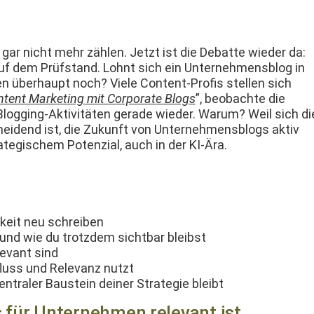
gar nicht mehr zählen. Jet­zt ist die Debat­te wieder da:
uf dem Prüf­s­tand. Lohnt sich ein Unternehmens­blog in
en über­haupt noch? Viele Con­tent-Profis stellen sich
­tent Mar­ket­ing mit Cor­po­rate Blogs
”, beobachte die
log­ging-Aktiv­itäten ger­ade wieder. Warum? Weil sich di
chei­dend ist, die Zukun­ft von Unternehmens­blogs aktiv
te­gis­chem Poten­zial, auch in der KI-Ära.
rkeit neu schreiben
nd wie du trotz­dem sicht­bar bleibst
­e­vant sind
fluss und Rel­e­vanz nutzt
n­traler Baustein dein­er Strate­gie bleibt
 für Unternehmen relevant ist