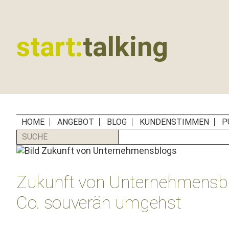
Zur
Zum
Zur
Zur
Hauptnavigation
Inhalt
Seitenspalte
Fußzeile
springen
springen
springen
springen
start:
talking
Erste
Hilfe
für
B2B-
Unternehmen,
HOME
ANGEBOT
BLOG
KUNDENSTIMMEN
P
Social
SUCHE
Media
Manager
und
Zukunft von Unternehmensbl
PR-
Agenturen
Co. souverän umgehst