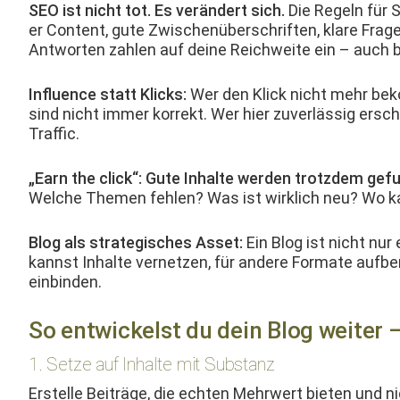
SEO ist nicht tot. Es verän­dert sich.
Die Regeln für Si
er Con­tent, gute Zwis­chenüber­schriften, klare Fra
Antworten zahlen auf deine Reich­weite ein – auch b
Influ­ence statt Klicks:
Wer den Klick nicht mehr bek
sind nicht immer kor­rekt. Wer hier zuver­läs­sig ersc
Traffic.
„Earn the click“: Gute Inhalte wer­den trotz­dem gefu
Welche The­men fehlen? Was ist wirk­lich neu? Wo k
Blog als strate­gis­ches Asset:
Ein Blog ist nicht nur e
kannst Inhalte ver­net­zen, für andere For­mate auf­b
einbinden.
So entwickelst du dein Blog weiter 
1. Setze auf Inhalte mit Substanz
Erstelle Beiträge, die echt­en Mehrw­ert bieten und n