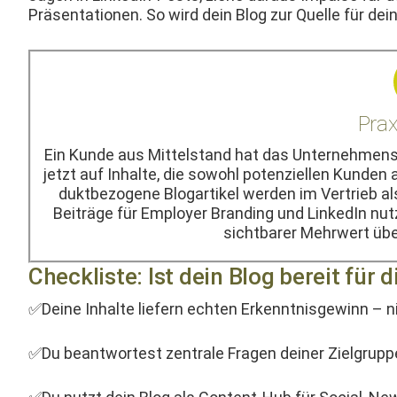
Präsen­ta­tio­nen. So wird dein Blog zur Quelle für
Prax
Ein Kunde aus Mit­tel­stand hat das Unternehmens­
jet­zt auf Inhalte, die sowohl poten­ziellen Kun­de
duk­t­be­zo­gene Blog­a­r­tikel wer­den im Ver­trieb 
Beiträge für Employ­er Brand­ing und LinkedIn nutz
sicht­bar­er Mehrw­ert üb
Checkliste: Ist dein Blog bereit für d
✅Deine Inhalte liefern echt­en Erken­nt­nis­gewinn –
✅Du beant­wortest zen­trale Fra­gen dein­er Ziel­grup