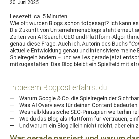
20. Juni 2025
Lesezeit: ca.
5
Minuten
Wie oft wur­den Blogs schon tot­ge­sagt? Ich kann es 
Die Zukun­ft von Unternehmens­blogs ste­ht erneut a
Zeit­en von AI Search, GEO und Plat­tform-Algo­rith­m
genau diese Frage. Auch ich,
Autorin des Buchs “
Con
aktuelle Entwick­lung genau und inten­siviere meine B
Spiel­regeln ändern – und weil es ger­ade jet­zt ents
mitzugestal­ten. Das Blog bleibt ein Spielfeld mit stra
In diesem Blogpost erfährst du:
Warum Google & Co. die Spiel­regeln der Sicht­ba
Was AI Overviews für deinen Con­tent bedeuten u
Weshalb klas­sis­che SEO-Prinzip­i­en weit­er­hin rel
Wie du das Blog als Plat­tform für Ver­trauen, Ein­
Und warum ein Blog allein nicht reicht, aber ein ze
Was gerade passiert und warum das