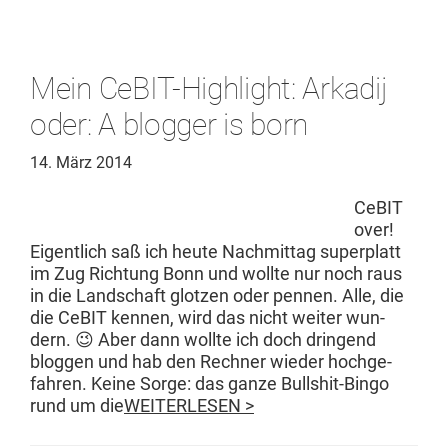
Mein CeBIT-Highlight: Arkadij
oder: A blogger is born
14. März 2014
CeBIT
over!
Eigentlich saß ich heute Nach­mit­tag super­platt
im Zug Rich­tung Bonn und wollte nur noch raus
in die Land­schaft glotzen oder pen­nen. Alle, die
die CeBIT ken­nen, wird das nicht weit­er wun­
dern. 😉 Aber dann wollte ich doch drin­gend
bloggen und hab den Rech­n­er wieder hochge­
fahren. Keine Sorge: das ganze Bul­l­shit-Bin­­go
rund um die
WEITERLESEN >