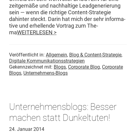
zeit­gemäße und nach­haltige Lead­gener­ierung
sein — wenn die richtige Con­­tent-Strate­gie
dahin­ter steckt. Darin hat mich der sehr infor­ma­
tive und erhel­lende Vor­trag zum The­
ma
WEITERLESEN >
Veröffentlicht in:
Allgemein
,
Blog & Content-Strategie
,
Digitale Kommunikationsstrategien
Gekennzeichnet mit:
Blogs
,
Corporate Blog
,
Corporate
Blogs
,
Unternehmens-Blogs
Unternehmensblogs: Besser
machen statt Dunkeltuten!
24. Januar 2014