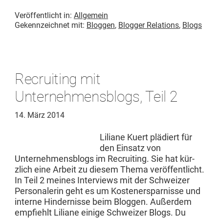
Veröffentlicht in:
Allgemein
Gekennzeichnet mit:
Bloggen
,
Blogger Relations
,
Blogs
Recruiting mit
Unternehmensblogs, Teil 2
14. März 2014
Lil­iane Kuert plädiert für
den Ein­satz von
Unternehmens­blogs im Recruit­ing. Sie hat kür­
zlich eine Arbeit zu diesem The­ma veröf­fentlicht.
In Teil 2 meines Inter­views mit der Schweiz­er
Per­son­alerin geht es um Kosten­erspar­nisse und
interne Hin­dernisse beim Bloggen. Außer­dem
emp­fiehlt Lil­iane einige Schweiz­er Blogs. Du