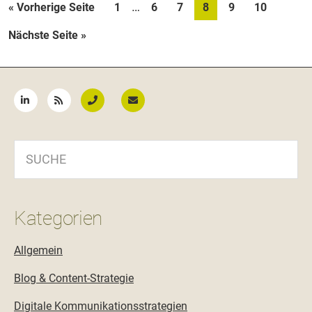
Weggelassene
…
aufrufen
Seite
Seite
Seite
Seite
Seite
Seite
« Vorherige Seite
1
6
7
8
9
10
Zwischenseiten
aufrufen
Nächste Seite
»
Seitenspalte
SUCHE
Kategorien
Allgemein
Blog & Content-Strategie
Digitale Kommunikationsstrategien