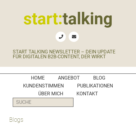
Zur
Zum
Zur
Zur
Hauptnavigation
Inhalt
Seitenspalte
Fußzeile
start:
talking
springen
springen
springen
springen
Erste
Hilfe
für
START TALKING NEWSLETTER – DEIN UPDATE
B2B-
FÜR DIGITALEN B2B-CONTENT, DER WIRKT
Unternehmen,
Social
Media
HOME
ANGEBOT
BLOG
Manager
KUNDENSTIMMEN
PUBLIKATIONEN
und
ÜBER MICH
KONTAKT
PR-
SUCHE
Agenturen
Blogs