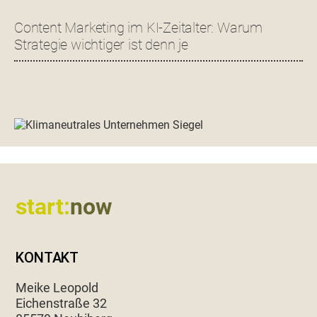
Content Marketing im KI-Zeitalter: Warum
Strategie wichtiger ist denn je
Footer
start:
now
KONTAKT
Meike Leopold
Eichen­straße 32