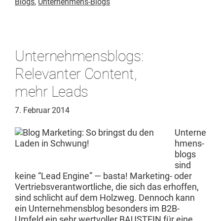
Blogs
,
Unternehmens-Blogs
Unternehmensblogs:
Relevanter Content,
mehr Leads
7. Februar 2014
Unterne
hmens­
blogs
sind
keine “Lead Engine” — bas­ta! Mar­ket­ing- oder
Ver­trieb­sver­ant­wortliche, die sich das erhof­fen,
sind schlicht auf dem Holzweg. Den­noch kann
ein Unternehmens­blog beson­ders im B2B-
Umfeld ein sehr wertvoller BAUSTEIN für eine