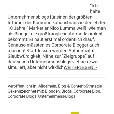
“Ich
halte
Unternehmens­blogs für einen der größten
Irrtümer der Kom­mu­nika­tions­branche der let­zten
10 Jahre.” Mar­keti­er Nico Lum­ma weiß, wie man
als Blog­ger die größt­mögliche Aufmerk­samkeit
bekommt: Er haut erst mal ordentlich drauf.
Genau­so müssten es Cor­po­rate Blog­ger auch
machen! Stattdessen wer­den Authen­tiz­ität,
Glaub­würdigkeit, Nähe zur “Ziel­gruppe” auf
deutschen Unternehmens­blogs vielfach zwar
simuliert, aber nicht wirk­lich
WEITERLESEN >
Veröffentlicht in:
Allgemein
,
Blog & Content-Strategie
Gekennzeichnet mit:
Bloggen
,
Blogs
,
Corporate Blog
,
Corporate Blogs
,
Unternehmens-Blogs