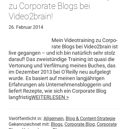
zu Corporate Blogs bei
Video2brain!
26. Februar 2014
Mein Video­train­ing zu Cor­po­
rate Blogs bei Video2brain ist
live gegan­gen – und ich bin natür­lich sehr stolz
darauf! Das zweistündi­ge Train­ing ist qua­si die
Ver­to­nung und Ver­fil­mung meines Buch­es, das
im Dezem­ber 2013 bei O’Reilly neu aufgelegt
wurde. Es basiert auf meinen langjähri­gen
Erfahrun­gen als Unternehmens­blog­gerin und
liefert Rezepte, wie sich ein Cor­po­rate Blog
langfristig
WEITERLESEN >
Veröffentlicht in:
Allgemein
,
Blog & Content-Strategie
Gekennzeichnet mit:
Blogs
,
Corporate Blog
,
Corporate