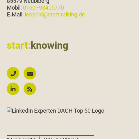
85579 Neubiberg
Mobil:
0160–93405770
E‑Mail:
leopold@start-talking.de
start:
knowing