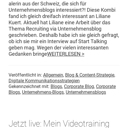
alerin aus der Schweiz, die sich für
Unternehmens­blogs inter­essiert?! Diese Kom­bi
fand ich gle­ich dreifach inter­es­sant an Lil­iane
Kuert. Aktuell hat Lil­iane eine Arbeit über das
The­ma Recruit­ing via Unternehmens­blog
geschrieben. Deshalb habe ich sie gle­ich gefragt,
ob ich sie mir ein Inter­view auf Start Talk­ing
geben mag. Wegen der vie­len inter­es­san­ten
Gedanken bringe
WEITERLESEN >
Veröffentlicht in:
Allgemein
,
Blog & Content-Strategie
,
Digitale Kommunikationsstrategien
Gekennzeichnet mit:
Blogs
,
Corporate Blog
,
Corporate
Blogs
,
Unternehmens-Blogs
,
Unternehmensblogs
Jetzt live: Mein Videotraining