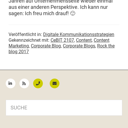
Jahren auf Unternehmens­seite wieder ein­mal
aus ein­er anderen Per­spek­tive. Ich kann nur
sagen: Ich freu mich drauf! 🙂
Veröffentlicht in:
Digitale Kommunikationsstrategien
Gekennzeichnet mit:
CeBIT 2107
,
Content
,
Content
Marketing
,
Corporate Blog
,
Corporate Blogs
,
Rock the
blog 2017
Seitenspalte
SUCHE