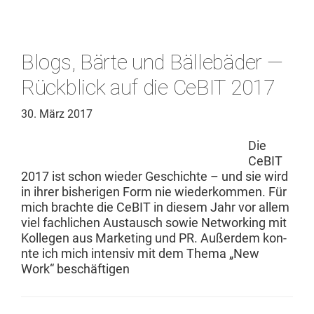
Blogs, Bärte und Bällebäder —
Rückblick auf die CeBIT 2017
30. März 2017
Die
CeBIT
2017 ist schon wieder Geschichte – und sie wird
in ihrer bish­eri­gen Form nie wiederkom­men. Für
mich brachte die CeBIT in diesem Jahr vor allem
viel fach­lichen Aus­tausch sowie Net­work­ing mit
Kol­le­gen aus Mar­ket­ing und PR. Außer­dem kon­
nte ich mich inten­siv mit dem The­ma „New
Work“ beschäftigen