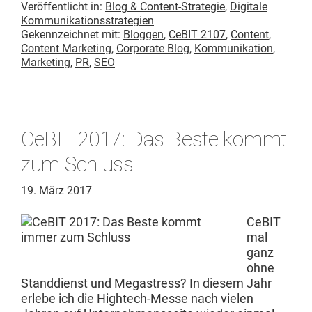
Veröffentlicht in:
Blog & Content-Strategie
,
Digitale
Kommunikationsstrategien
Gekennzeichnet mit:
Bloggen
,
CeBIT 2107
,
Content
,
Content Marketing
,
Corporate Blog
,
Kommunikation
,
Marketing
,
PR
,
SEO
CeBIT 2017: Das Beste kommt
zum Schluss
19. März 2017
CeBIT
mal
ganz
ohne
Stand­di­enst und Megas­tress? In diesem Jahr
erlebe ich die High­tech-Messe nach vie­len