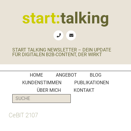
Zur
Zum
Zur
Zur
Hauptnavigation
Inhalt
Seitenspalte
Fußzeile
start:
talking
springen
springen
springen
springen
Erste
Hilfe
für
START TALKING NEWSLETTER – DEIN UPDATE
B2B-
FÜR DIGITALEN B2B-CONTENT, DER WIRKT
Unternehmen,
Social
Media
HOME
ANGEBOT
BLOG
Manager
KUNDENSTIMMEN
PUBLIKATIONEN
und
ÜBER MICH
KONTAKT
PR-
SUCHE
Agenturen
CeBIT 2107