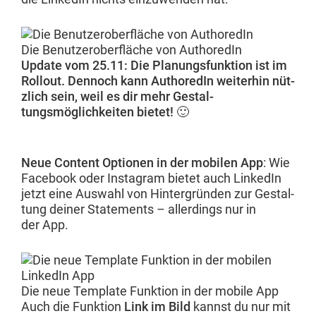
Die Benutze­r­ober­fläche von AuthoredIn
Update vom 25.11: Die Pla­nungs­funk­tion ist im
Roll­out. Den­noch kann AuthoredIn weit­er­hin nüt­
zlich sein, weil es dir mehr Gestal­
tungsmöglichkeit­en bietet! 🙂
Neue Con­tent Optio­nen in der mobilen App
: Wie
Face­book oder Insta­gram bietet auch LinkedIn
jet­zt eine Auswahl von Hin­ter­grün­den zur Gestal­
tung dein­er State­ments – allerd­ings nur in
der App.
Die neue Tem­plate Funk­tion in der mobile App
Auch die Funk­tion
Link im Bild
kannst du nur mit