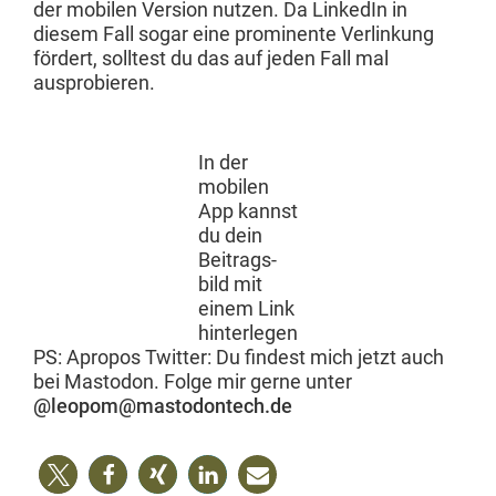
der mobilen Ver­sion nutzen. Da LinkedIn in
diesem Fall sog­ar eine promi­nente Ver­linkung
fördert, soll­test du das auf jeden Fall mal
ausprobieren.
In der
mobilen
App kannst
du dein
Beitrags­
bild mit
einem Link
hinterlegen
PS: Apro­pos Twit­ter: Du find­est mich jet­zt auch
bei Mastodon. Folge mir gerne unter
@
leopom@mastodontech.de