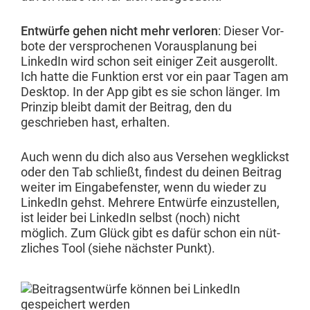
Entwürfe gehen nicht mehr ver­loren
: Dieser Vor­
bote der ver­sproch­enen Voraus­pla­nung bei
LinkedIn wird schon seit einiger Zeit aus­gerollt.
Ich hat­te die Funk­tion erst vor ein paar Tagen am
Desk­top. In der App gibt es sie schon länger. Im
Prinzip bleibt damit der Beitrag, den du
geschrieben hast, erhalten.
Auch wenn du dich also aus Verse­hen wegk­lickst
oder den Tab schließt, find­est du deinen Beitrag
weit­er im Eingabefen­ster, wenn du wieder zu
LinkedIn gehst. Mehrere Entwürfe einzustellen,
ist lei­der bei LinkedIn selb­st (noch) nicht
möglich. Zum Glück gibt es dafür schon ein nüt­
zlich­es Tool (siehe näch­ster Punkt).