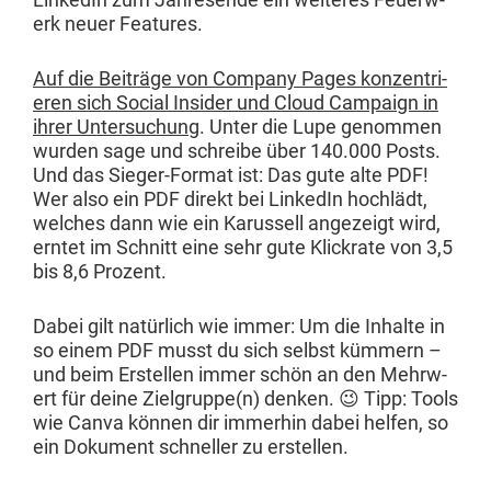
erk neuer Features.
Auf die Beiträge von Com­pa­ny Pages konzen­tri­
eren sich Social Insid­er und Cloud Cam­paign in
ihrer Unter­suchung
. Unter die Lupe genom­men
wur­den sage und schreibe über 140.000 Posts.
Und das Sieger-For­mat ist: Das gute alte PDF!
Wer also ein PDF direkt bei LinkedIn hochlädt,
welch­es dann wie ein Karus­sell angezeigt wird,
ern­tet im Schnitt eine sehr gute Klick­rate von 3,5
bis 8,6 Prozent.
Dabei gilt natür­lich wie immer: Um die Inhalte in
so einem PDF musst du sich selb­st küm­mern –
und beim Erstellen immer schön an den Mehrw­
ert für deine Zielgruppe(n) denken. 😉 Tipp: Tools
wie Can­va kön­nen dir immer­hin dabei helfen, so
ein Doku­ment schneller zu erstellen.