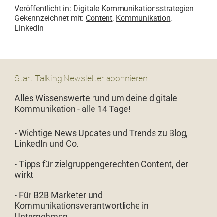
beim Bloggen
Cool bleiben!
Veröffentlicht in:
Digitale Kommunikationsstrategien
machen kön­nt
Gekennzeichnet mit:
Content
,
Kommunikation
,
#cbb19
LinkedIn
Start Talking Newsletter abonnieren
Alles Wissenswerte rund um deine digitale
Kommunikation - alle 14 Tage!
- Wichtige News Updates und Trends zu Blog,
LinkedIn und Co.
- Tipps für zielgruppengerechten Content, der
wirkt
- Für B2B Marketer und
Kommunikationsverantwortliche in
Unternehmen