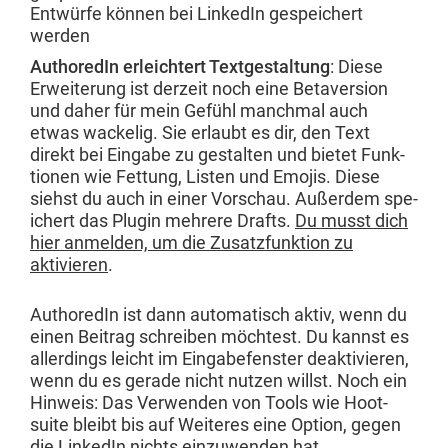
Entwürfe kön­nen bei LinkedIn gespe­ichert
werden
AuthoredIn erle­ichtert Textgestal­tung
: Diese
Erweiterung ist derzeit noch eine Betaver­sion
und daher für mein Gefühl manch­mal auch
etwas wack­e­lig. Sie erlaubt es dir, den Text
direkt bei Eingabe zu gestal­ten und bietet Funk­
tio­nen wie Fet­tung, Lis­ten und Emo­jis. Diese
siehst du auch in ein­er Vorschau. Außer­dem spe­
ichert das Plu­g­in mehrere Drafts.
Du musst dich
hier anmelden, um die Zusatz­funk­tion zu
aktivieren
.
AuthoredIn ist dann automa­tisch aktiv, wenn du
einen Beitrag schreiben möcht­est. Du kannst es
allerd­ings leicht im Eingabefen­ster deak­tivieren,
wenn du es ger­ade nicht nutzen willst. Noch ein
Hin­weis: Das Ver­wen­den von Tools wie Hoot­
suite bleibt bis auf Weit­eres eine Option, gegen
die LinkedIn nichts einzuwen­den hat.