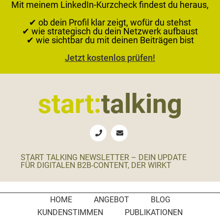
Mit meinem LinkedIn-Kurzcheck findest du heraus,
✔ ob dein Profil klar zeigt, wofür du stehst
✔ wie strategisch du dein Netzwerk aufbaust
✔ wie sichtbar du mit deinen Beiträgen bist
Jetzt kostenlos prüfen!
Zur
Zum
Zur
Zur
Hauptnavigation
Inhalt
Seitenspalte
Fußzeile
start:
talking
springen
springen
springen
springen
Erste
Hilfe
für
START TALKING NEWSLETTER – DEIN UPDATE
B2B-
FÜR DIGITALEN B2B-CONTENT, DER WIRKT
Unternehmen,
Social
Media
HOME
ANGEBOT
BLOG
Manager
KUNDENSTIMMEN
PUBLIKATIONEN
und