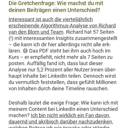
Die Gretchenfrage: Wie machst du mit
deinen Beiträgen einen Unterschied?
Inter­es­sant ist auch die vierteljährlich
erscheinende Algo­rith­mus-Analyse von Richard
van den Blom und Team
. Richard hat 57 Seit­en
(!) mit inter­es­san­ten Insights zusam­mengestellt
– die kann ich dir hier allerd­ings nicht alle erk­
lären. 😅 Das PDF ste­ht bei ihm auch hoch im
Kurs – er emp­fiehlt, nicht mehr als 7 Seit­en zu
posten. Auf­fäl­lig fand ich, dass laut dieser
Analyse nur 5,2 Prozent aller Nutzer:innen über­
haupt Inhalte bei LinkedIn teilen. Den­noch wirst
du ver­mut­lich fest­stellen, dass gefühlt Mil­lio­nen
von Inhal­ten durch deine Time­line rauschen.
Deshalb lautet die ewige Frage: Wie kann ich mit
meinem Con­tent bei LinkedIn einen Unter­schied
machen?
Ich bin nicht wirk­lich ein Fan davon,
dauernd und akribisch darüber nachzu­denken,
welchen Beitrag ich wie tweake oder ständig