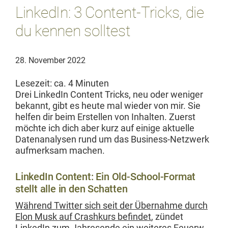
LinkedIn: 3 Content-Tricks, die
du kennen solltest
28. November 2022
Lesezeit: ca.
4
Minuten
Drei LinkedIn Con­tent Tricks, neu oder weniger
bekan­nt, gibt es heute mal wieder von mir. Sie
helfen dir beim Erstellen von Inhal­ten. Zuerst
möchte ich dich aber kurz auf einige aktuelle
Date­n­analy­sen rund um das Busi­ness-Net­zw­erk
aufmerk­sam machen.
LinkedIn Content: Ein Old-School-Format
stellt alle in den Schatten
Während Twit­ter sich seit der Über­nahme durch
Elon Musk auf Crashkurs befind­et
, zün­det
LinkedIn zum Jahre­sende ein weit­eres Feuer­w­