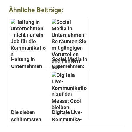
Ähnliche Beiträge:
Hal­tung in
Social Media in
Unternehmen
Unternehmen:
— nicht nur ein
So räu­men Sie
Job für die
mit gängi­gen
Kommunikatio
Vorurteilen
n
und Fehlern
auf!
Die sieben
Dig­i­tale Live-
schlimm­sten
Kom­mu­nika­
Fehler, die ihr
tion für Events: