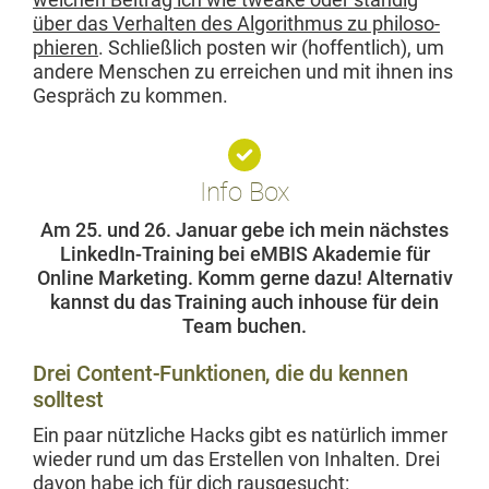
über das Ver­hal­ten des Algo­rith­mus zu philoso­
phieren
. Schließlich posten wir (hof­fentlich), um
andere Men­schen zu erre­ichen und mit ihnen ins
Gespräch zu kommen.
Info Box
Am 25. und 26. Jan­u­ar
gebe ich mein näch­stes
LinkedIn-Train­ing bei eMBIS Akademie für
Online Mar­ket­ing
. Komm gerne dazu! Alter­na­tiv
kannst du das Train­ing auch inhouse für dein
Team buchen.
Drei Content-Funktionen, die du kennen
solltest
Ein paar nüt­zliche Hacks gibt es natür­lich immer
wieder rund um das Erstellen von Inhal­ten. Drei
davon habe ich für dich rausgesucht: