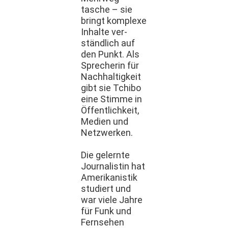
tasche – sie
bringt kom­plexe
Inhalte ver­
ständlich auf
den Punkt. Als
Sprecherin für
Nach­haltigkeit
gibt sie Tchi­bo
eine Stimme in
Öffentlichkeit,
Medi­en und
Net­zw­erken.
Die gel­ernte
Jour­nal­istin hat
Amerikanis­tik
studiert und
war viele Jahre
für Funk und
Fernse­hen