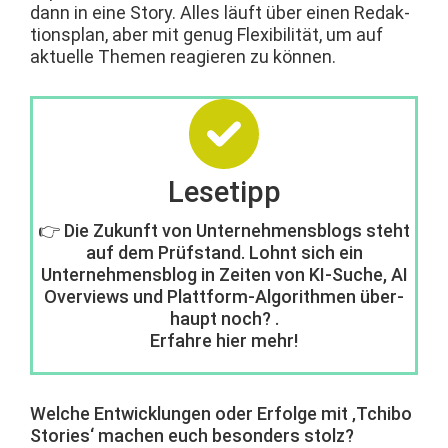
dann in eine Sto­ry. Alles läuft über einen Redak­
tion­s­plan, aber mit genug Flex­i­bil­ität, um auf
aktuelle The­men reagieren zu können.
Lesetipp
👉 Die Zukun­ft von Unternehmens­blogs ste­ht
auf dem Prüf­s­tand. Lohnt sich ein
Unternehmens­blog in Zeit­en von KI-Suche, AI
Overviews und Plat­tform-Algo­rith­men über­
haupt noch? .
Erfahre hier mehr!
Welche Entwick­lun­gen oder Erfolge mit ‚Tchi­bo
Sto­ries‘ machen euch beson­ders stolz?