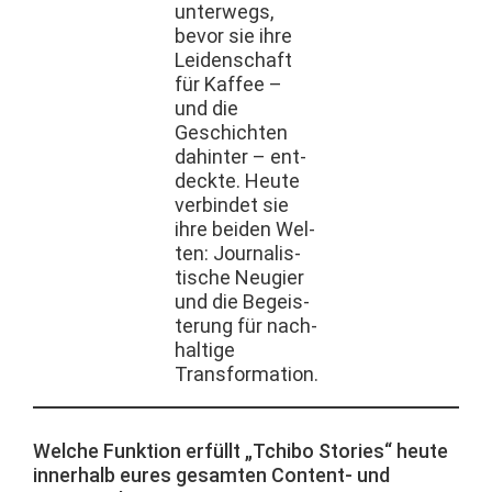
unter­wegs,
bevor sie ihre
Lei­den­schaft
für Kaf­fee –
und die
Geschicht­en
dahin­ter – ent­
deck­te. Heute
verbindet sie
ihre bei­den Wel­
ten: Jour­nal­is­
tis­che Neugi­er
und die Begeis­
terung für nach­
haltige
Transformation.
Welche Funk­tion erfüllt „Tchi­bo Sto­ries“ heute
inner­halb eures gesamten Con­tent- und