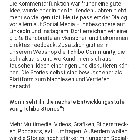
Die Kom­men­tar­funk­tion war früher eine gute
Idee, wurde aber in den laufend­en Jahren nicht
mehr so viel genutzt. Heute passiert der Dia­log
vor allem auf Social Media – ins­beson­dere auf
LinkedIn und Insta­gram. Dort erre­ichen wir eine
große Band­bre­ite an Men­schen und bekom­men
direk­tes Feed­back. Zusät­zlich gibt es in
unserem Web­shop
die
Tchi­bo Com­mu­ni­ty
, die
sehr aktiv ist und wo Kundin­nen sich aus­
tauschen
, Ideen ein­brin­gen und disku­tieren kön­
nen. Die Sto­ries selb­st sind bewusst eher als
Plat­tform zum Nach­le­sen und Ver­tiefen
gedacht.
Worin seht ihr die näch­ste Entwick­lungsstufe
von „Tchi­bo Stories“?
Mehr Mul­ti­me­dia. Videos, Grafiken, Bilder­streck­
en, Pod­casts, evtl. Umfra­gen. Außer­dem wollen
wir die Sto­ries noch stärk­er mit unseren Social-