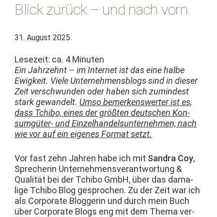
Blick zurück – und nach vorn
31. August 2025
Lesezeit: ca.
4
Minuten
Ein Jahrzehnt – im Inter­net ist das eine halbe
Ewigkeit. Viele Unternehmens­blogs sind in dieser
Zeit ver­schwun­den oder haben sich zumin­d­est
stark gewan­delt.
Umso bemerkenswert­er ist es,
dass Tchi­bo, eines der größten deutschen Kon­
sumgüter- und Einzel­han­del­sun­ternehmen, nach
wie vor auf ein eigenes For­mat setzt.
Vor fast zehn Jahren habe ich mit
San­dra Coy
,
Sprecherin Unternehmensver­ant­wor­tung &
Qual­ität bei der Tchi­bo GmbH, über das dama­
lige Tchi­bo Blog gesprochen. Zu der Zeit war ich
als Cor­po­rate Blog­gerin und durch mein Buch
über Cor­po­rate Blogs eng mit dem The­ma ver­