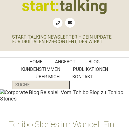
start:
talking
springen
springen
springen
springen
Erste
Hilfe
für
START TALKING NEWSLETTER – DEIN UPDATE
B2B-
FÜR DIGITALEN B2B-CONTENT, DER WIRKT
Unternehmen,
Social
Media
HOME
ANGEBOT
BLOG
Manager
KUNDENSTIMMEN
PUBLIKATIONEN
und
ÜBER MICH
KONTAKT
PR-
SUCHE
Agenturen
Tchibo Stories im Wandel: Ein