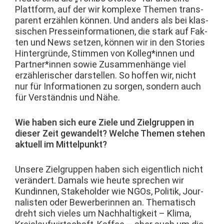
Plat­tform, auf der wir kom­plexe The­men trans­
par­ent erzählen kön­nen. Und anders als bei klas­
sis­chen Pres­se­in­for­ma­tio­nen, die stark auf Fak­
ten und News set­zen, kön­nen wir in den Sto­ries
Hin­ter­gründe, Stim­men von Kolleg*innen und
Partner*innen sowie Zusam­men­hänge viel
erzäh­lerisch­er darstellen. So hof­fen wir, nicht
nur für Infor­ma­tio­nen zu sor­gen, son­dern auch
für Ver­ständ­nis und Nähe.
Wie haben sich eure Ziele und Ziel­grup­pen in
dieser Zeit gewan­delt? Welche The­men ste­hen
aktuell im Mittelpunkt?
Unsere Ziel­grup­pen haben sich eigentlich nicht
verän­dert. Damals wie heute sprechen wir
Kundin­nen, Stake­hold­er wie NGOs, Poli­tik, Jour­
nal­is­ten oder Bewer­berin­nen an. The­ma­tisch
dreht sich vieles um Nach­haltigkeit – Kli­ma,