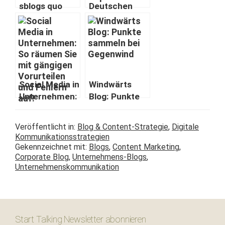
s­blogs quo
Deutschen
vadi­tis? #blog­
Preis für
fu­ture
Onlinekom­mu­
nika­tion #dpok
Social Media in
Wind­wärts
Unternehmen:
Blog: Punk­te
So räu­men Sie
sam­meln bei
mit gängi­gen
Gegenwind
Veröffentlicht in:
Blog & Content-Strategie
,
Digitale
Vorurteilen
Kommunikationsstrategien
und Fehlern
Gekennzeichnet mit:
Blogs
,
Content Marketing
,
auf!
Corporate Blog
,
Unternehmens-Blogs
,
Unternehmenskommunikation
Start Talking Newsletter abonnieren