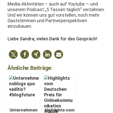
Media-Aktiv­itäten – auch auf Youtube — und
unserem Pod­cast „5 Tassen täglich“ verzah­nen.
Und wir kön­nen uns gut vorstellen, noch mehr
Gast­stim­men und Part­ner­per­spek­tiv­en
einzubauen.
Liebe San­dra, vie­len Dank für das Gespräch!
Ähnliche Beiträge:
Unternehmen
High­lights vom