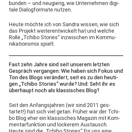
bun­den – und neugierig, wie Unternehmen dig­i­
tale Dialog­for­mate nutzen.
Heute möchte ich von San­dra wis­sen, wie sich
das Pro­jekt weit­er­en­twick­elt hat und welche
Rolle „Tchi­bo Sto­ries“ inzwis­chen im Kom­mu­
nika­tion­s­mix spielt.
Fast zehn Jahre sind seit unserem let­zten
Gespräch ver­gan­gen: Wie haben sich Fokus und
Ton des Blogs verän­dert, seit es zu den heuti­
gen „Tchi­bo Sto­ries“ wurde? Und: Seht ihr es
über­haupt noch als klas­sis­ches Blog?
Seit den Anfangs­jahren (wir sind 2011 ges­
tartet!) hat sich viel getan. Früher war der Tchi­
bo Blog eher ein klas­sis­ches Mag­a­zin mit Kom­
men­tar­funk­tion und lock­erem Aus­tausch.
Heute sind die „Tchi­bo Sto­ries“ für uns eine