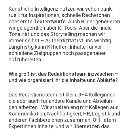
Kün­stliche Intel­li­genz nutzen wir schon punk­
tuell: für Inspi­ra­tio­nen, schnelle Recherchen
oder erste Tex­ten­twürfe. Auch Bilder gener­ieren
wir gele­gentlich über KI Tools. Aber die finale
Tonal­ität und das Sto­ry­telling machen wir
immer selb­st – Authen­tiz­ität ist uns wichtig.
Langfristig kann KI helfen, Inhalte für ver­
schiedene Ziel­grup­pen noch pass­ge­nauer
aufzubereiten.
Wie groß ist das Redak­tion­steam inzwis­chen –
und wie organ­isiert ihr die Inhalte und Abläufe?
Das Redak­tion­steam ist klein, 3–4 Kol­legin­nen,
die aber auch für andere Kanäle und Abteilun­
gen arbeit­en. Wir arbeit­en eng mit Kol­le­gen aus
Kom­mu­nika­tion, Nach­haltigkeit, HR, Logis­tik und
anderen Fach­bere­ichen zusam­men. Oft liefern
Exper­tin­nen Inhalte, und wir über­set­zen das