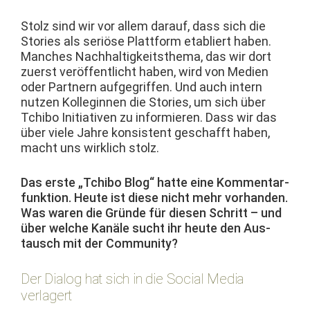
Stolz sind wir vor allem darauf, dass sich die
Sto­ries als ser­iöse Plat­tform etabliert haben.
Manch­es Nach­haltigkeit­s­the­ma, das wir dort
zuerst veröf­fentlicht haben, wird von Medi­en
oder Part­nern aufge­grif­f­en. Und auch intern
nutzen Kol­legin­nen die Sto­ries, um sich über
Tchi­bo Ini­tia­tiv­en zu informieren. Dass wir das
über viele Jahre kon­sis­tent geschafft haben,
macht uns wirk­lich stolz.
Das erste „Tchi­bo Blog“ hat­te eine Kom­men­tar­
funk­tion. Heute ist diese nicht mehr vorhan­den.
Was waren die Gründe für diesen Schritt – und
über welche Kanäle sucht ihr heute den Aus­
tausch mit der Community?
Der Dialog hat sich in die Social Media
verlagert