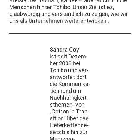
Kreis­laufwirtschaft, Kaf­fee – aber auch um die
Men­schen hin­ter Tchi­bo. Unser Ziel ist es,
glaub­würdig und ver­ständlich zu zeigen, wie wir
uns als Unternehmen weiterentwickeln.
San­dra Coy
ist seit Dezem­
ber 2008 bei
Tchi­bo und ver­
ant­wortet dort
die Kom­mu­nika­
tion rund um
Nach­haltigkeit­
s­the­men. Von
„Cot­ton in Tran­
si­tion“ über das
Liefer­ket­tenge­
setz bis hin zur
Mehrweg­