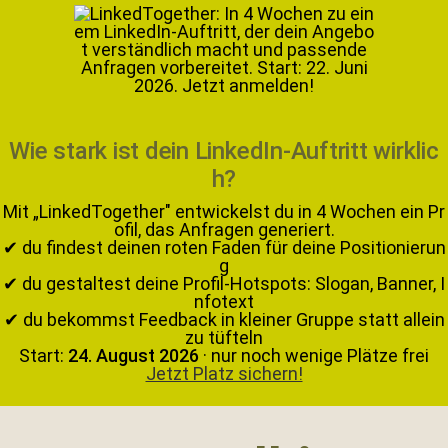
Wie stark ist dein LinkedIn-Auftritt wirklic
h?
Mit „LinkedTogether" entwickelst du in 4 Wochen ein Pr
ofil, das Anfragen generiert.
✔ du findest deinen roten Faden für deine Positionierun
g
✔ du gestaltest deine Profil-Hotspots: Slogan, Banner, I
nfotext
✔ du bekommst Feedback in kleiner Gruppe statt allein
zu tüfteln
Start:
24. August 2026
· nur noch wenige Plätze frei
Jetzt Platz sichern!
Zur
Zum
Zur
Zur
Hauptnavigation
Inhalt
Seitenspalte
Fußzeile