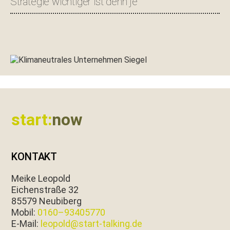
Strategie wichtiger ist denn je
Footer
start:
now
KONTAKT
Meike Leopold
Eichen­straße 32
85579 Neubiberg
Mobil:
0160–93405770
E‑Mail:
leopold@start-talking.de