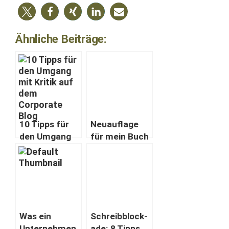
Ähnliche Beiträge:
10 Tipps für
Neuau­flage
den Umgang
für mein Buch
mit Kri­tik auf
über
dem Cor­po­
Unternehmens
rate Blog
-Blogs:
Eure Tipps?
Was ein
Schreib­block­
Unternehmen
ade: 8 Tipps