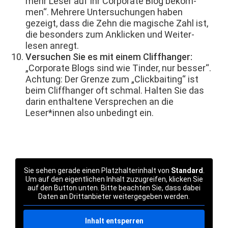
mehr Leser auf Ihr Cor­po­rate Blog bekom­
men“. Mehrere Unter­suchun­gen haben
gezeigt, dass die Zehn die magis­che Zahl ist,
die beson­ders zum Anklick­en und Weit­er­
lesen anregt.
Ver­suchen Sie es mit einem Cliffhang­er:
„Cor­po­rate Blogs sind wie Tin­der, nur bess­er“.
Achtung: Der Gren­ze zum „Click­bait­ing“ ist
beim Cliffhang­er oft schmal. Hal­ten Sie das
darin enthal­tene Ver­sprechen an die
Leser*innen also unbe­d­ingt ein.
Sie sehen ger­ade einen Platzhal­ter­in­halt von
Stan­dard
.
Um auf den eigentlichen Inhalt zuzu­greifen, klick­en Sie
auf den But­ton unten. Bitte beacht­en Sie, dass dabei
Dat­en an Drit­tan­bi­eter weit­ergegeben werden.
Inhalt entsper­ren