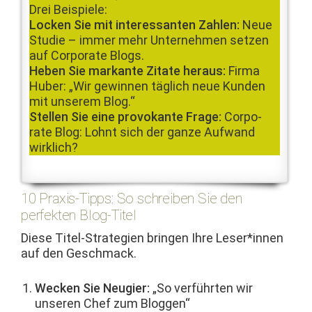
Drei Beispiele:
Lock­en Sie mit inter­es­san­ten Zahlen:
Neue
Studie – immer mehr Unternehmen set­zen
auf Cor­po­rate Blogs.
Heben Sie markante Zitate her­aus:
Fir­ma
Huber: „Wir gewin­nen täglich neue Kun­den
mit unserem Blog.“
Stellen Sie eine pro­vokante Frage:
Cor­po­
rate Blog: Lohnt sich der ganze Aufwand
wirklich?
10 Praxis-Tipps: So schreiben Sie den
perfekten Blog-Titel
Diese Titel-Strate­gien brin­gen Ihre Leser*innen
auf den Geschmack.
Weck­en Sie Neugi­er:
„So ver­führten wir
unseren Chef zum Bloggen“