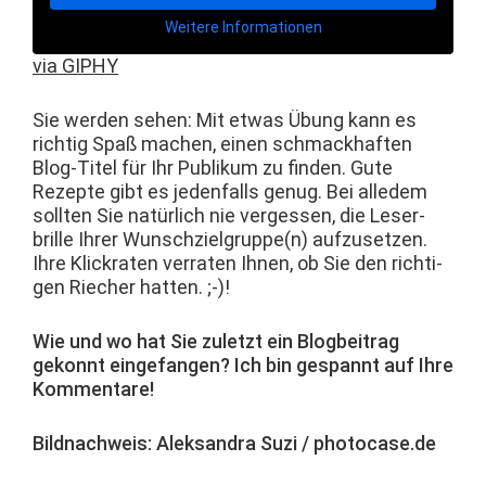
Weit­ere Infor­ma­tio­nen
via GIPHY
Sie wer­den sehen: Mit etwas Übung kann es
richtig Spaß machen, einen schmack­haften
Blog-Titel für Ihr Pub­likum zu find­en. Gute
Rezepte gibt es jeden­falls genug. Bei alle­dem
soll­ten Sie natür­lich nie vergessen, die Leser­
brille Ihrer Wunschzielgruppe(n) aufzuset­zen.
Ihre Klick­rat­en ver­rat­en Ihnen, ob Sie den richti­
gen Riech­er hatten. ;-)!
Wie und wo hat Sie zulet­zt ein Blog­beitrag
gekon­nt einge­fan­gen? Ich bin ges­pan­nt auf Ihre
Kommentare!
Bild­nach­weis: Alek­san­dra Suzi / photocase.de