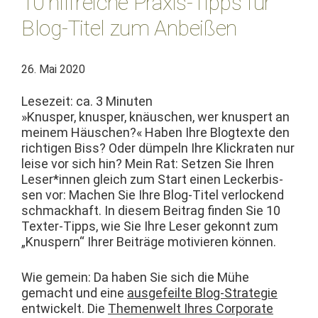
10 hilfreiche Praxis-Tipps für
Blog-Titel zum Anbeißen
26. Mai 2020
Lesezeit: ca.
3
Minuten
»Knus­per, knus­per, knäuschen, wer knus­pert an
meinem Häuschen?« Haben Ihre Blog­texte den
richti­gen Biss? Oder düm­peln Ihre Klick­rat­en nur
leise vor sich hin? Mein Rat: Set­zen Sie Ihren
Leser*innen gle­ich zum Start einen Lecker­bis­
sen vor: Machen Sie Ihre Blog-Titel ver­lock­end
schmack­haft. In diesem Beitrag find­en Sie 10
Tex­ter-Tipps, wie Sie Ihre Leser gekon­nt zum
„Knus­pern“ Ihrer Beiträge motivieren können.
Wie gemein: Da haben Sie sich die Mühe
gemacht und eine
aus­ge­feilte Blog-Strate­gie
entwick­elt. Die
The­men­welt Ihres Cor­po­rate