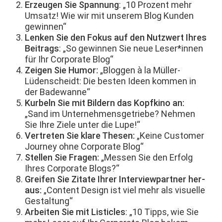
Erzeu­gen Sie Span­nung
: „10 Prozent mehr
Umsatz! Wie wir mit unserem Blog Kun­den
gewinnen“
Lenken Sie den Fokus auf den Nutzw­ert Ihres
Beitrags
: „So gewin­nen Sie neue Leser*innen
für Ihr Cor­po­rate Blog“
Zeigen Sie Humor:
„Bloggen à la Müller-
Lüden­schei­dt: Die besten Ideen kom­men in
der Badewanne“
Kurbeln Sie mit Bildern das Kopfki­no an:
„Sand im Unternehmensgetriebe? Nehmen
Sie Ihre Ziele unter die Lupe!“
Vertreten Sie klare The­sen:
„Keine Cus­tomer
Jour­ney ohne Cor­po­rate Blog“
Stellen Sie Fra­gen:
„Messen Sie den Erfolg
Ihres Cor­po­rate Blogs?“
Greifen Sie Zitate Ihrer Inter­view­part­ner her­
aus:
„Con­tent Design ist viel mehr als visuelle
Gestaltung“
Arbeit­en Sie mit Lis­ti­cles
: „10 Tipps, wie Sie