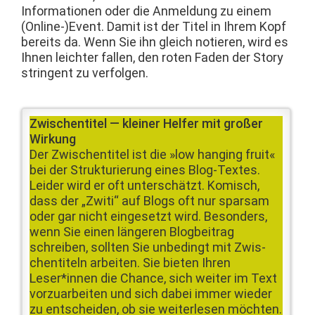
Infor­ma­tio­nen oder die Anmel­dung zu einem
(Online-)Event. Damit ist der Titel in Ihrem Kopf
bere­its da. Wenn Sie ihn gle­ich notieren, wird es
Ihnen leichter fall­en, den roten Faden der Sto­ry
strin­gent zu verfolgen.
Zwis­chen­ti­tel — klein­er Helfer mit großer
Wirkung
Der Zwis­chen­ti­tel ist die »low hang­ing fruit«
bei der Struk­turierung eines Blog-Textes.
Lei­der wird er oft unter­schätzt. Komisch,
dass der „Zwiti“ auf Blogs oft nur sparsam
oder gar nicht einge­set­zt wird. Beson­ders,
wenn Sie einen län­geren Blog­beitrag
schreiben, soll­ten Sie unbe­d­ingt mit Zwis­
chen­titeln arbeit­en. Sie bieten Ihren
Leser*innen die Chance, sich weit­er im Text
vorzuar­beit­en und sich dabei immer wieder
zu entschei­den, ob sie weit­er­lesen möcht­en.