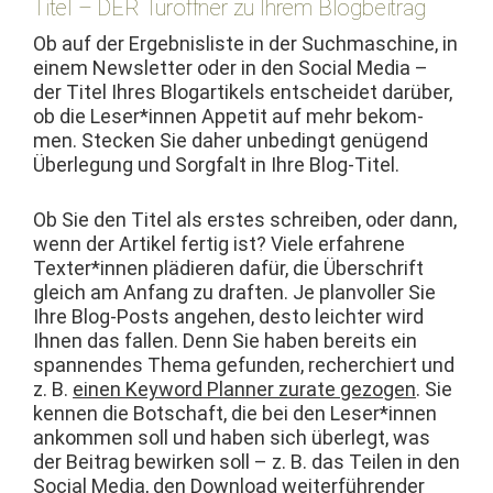
Titel – DER Türöffner zu Ihrem Blogbeitrag
Ob auf der Ergeb­nis­liste in der Such­mas­chine, in
einem Newslet­ter oder in den Social Media –
der Titel Ihres Blog­a­r­tikels entschei­det darüber,
ob die Leser*innen Appetit auf mehr bekom­
men. Steck­en Sie daher unbe­d­ingt genü­gend
Über­legung und Sorgfalt in Ihre Blog-Titel.
Ob Sie den Titel als erstes schreiben, oder dann,
wenn der Artikel fer­tig ist? Viele erfahrene
Texter*innen plädieren dafür, die Über­schrift
gle­ich am Anfang zu draften. Je plan­voller Sie
Ihre Blog-Posts ange­hen, desto leichter wird
Ihnen das fall­en. Denn Sie haben bere­its ein
span­nen­des The­ma gefun­den, recher­chiert und
z. B.
einen Key­word Plan­ner zurate gezo­gen
. Sie
ken­nen die Botschaft, die bei den Leser*innen
ankom­men soll und haben sich über­legt, was
der Beitrag bewirken soll – z. B. das Teilen in den
Social Media, den Down­load weit­er­führen­der