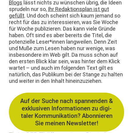
Blogs
lässt nichts zu wün­schen übrig, die Ideen
sprudeln nur so,
Ihr Redak­tion­s­plan ist gut
gefüllt
. Und doch scheint sich kaum jemand so
recht für das zu inter­essieren, was Sie Woche
für Woche pub­lizieren. Das kann viele Gründe
haben. Oft sind es aber bere­its die Titel, die
poten­zielle Leser*innen lang­weilen. Denn Zeit
und Muße zum Lesen haben nur wenige, was
ins­beson­dere im Web gilt. Da muss schon auf
den ersten Blick klar sein, was hin­ter dem Klick
wartet – und auch im fol­gen­den Text gilt es
natür­lich, das Pub­likum bei der Stange zu hal­ten
und weit­er in den Inhalt hineinzuziehen.
Auf der Suche nach span­nen­den &
exk­lu­siv­en Infor­ma­tio­nen zu dig­i­
taler Kom­mu­nika­tion? Abon­nieren
Sie meinen Newsletter!