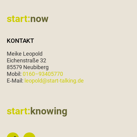
Footer
start:
now
KONTAKT
Meike Leopold
Eichen­straße 32
85579 Neubiberg
Mobil:
0160–93405770
E‑Mail:
leopold@start-talking.de
start:
knowing