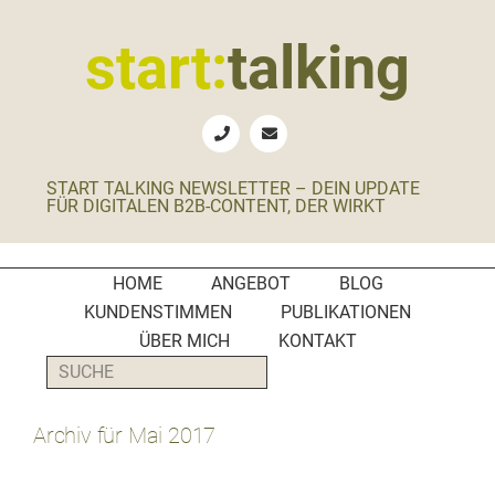
Zur
Zum
Zur
Zur
Hauptnavigation
Inhalt
Seitenspalte
Fußzeile
start:
talking
springen
springen
springen
springen
Erste
Hilfe
für
START TALKING NEWSLETTER – DEIN UPDATE
B2B-
FÜR DIGITALEN B2B-CONTENT, DER WIRKT
Unternehmen,
Social
Media
HOME
ANGEBOT
BLOG
Manager
KUNDENSTIMMEN
PUBLIKATIONEN
und
ÜBER MICH
KONTAKT
PR-
SUCHE
Agenturen
Archiv für Mai 2017