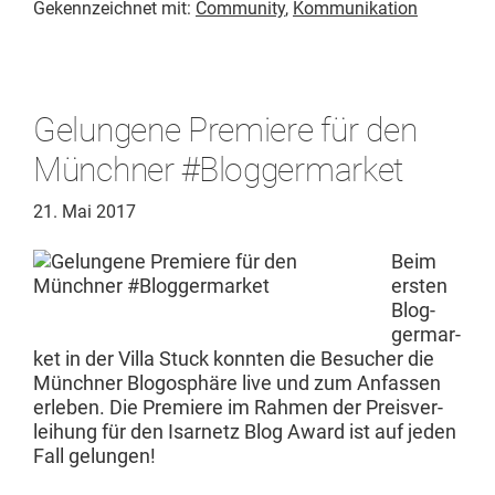
Gekennzeichnet mit:
Community
,
Kommunikation
Gelungene Premiere für den
Münchner #Bloggermarket
21. Mai 2017
Beim
ersten
Blog­
ger­mar­
ket in der Vil­la Stuck kon­nten die Besuch­er die
Münch­n­er Blo­gosphäre live und zum Anfassen
erleben. Die Pre­miere im Rah­men der Preisver­
lei­hung für den Isar­netz Blog Award ist auf jeden
Fall gelungen!