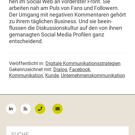
hen im Social Web an vorder­ster Front. Sie
arbeit­en nah am Puls von Fans und Fol­low­ern.
Der Umgang mit neg­a­tiv­en Kom­mentaren gehört
zu ihrem täglichen Busi­ness. Und sie bee­in­
flussen die Diskus­sion­skul­tur auf den von ihnen
gem­anagten Social Media Pro­filen ganz
entscheidend.
Veröffentlicht in:
Digitale Kommunikationsstrategien
Gekennzeichnet mit:
Dialog
,
Facebook
,
Kommunikation
,
Kunde
,
Unternehmenskommunikation
Seitenspalte
SUCHE