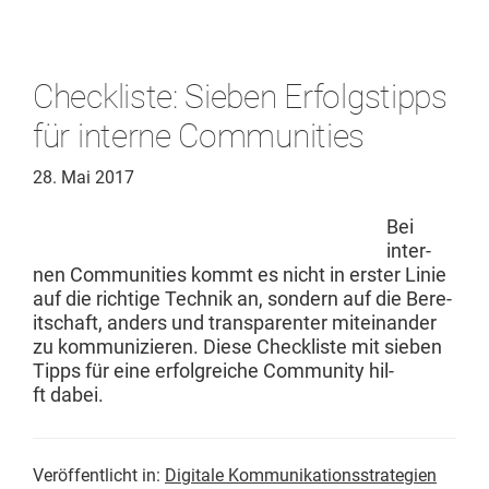
Checkliste: Sieben Erfolgstipps
für interne Communities
28. Mai 2017
Bei
inter­
nen Com­mu­ni­ties kommt es nicht in erster Lin­ie
auf die richtige Tech­nik an, son­dern auf die Bere­
itschaft, anders und trans­par­enter miteinan­der
zu kom­mu­nizieren. Diese Check­liste mit sieben
Tipps für eine erfol­gre­iche Com­mu­ni­ty hil­
ft dabei.
Veröffentlicht in:
Digitale Kommunikationsstrategien