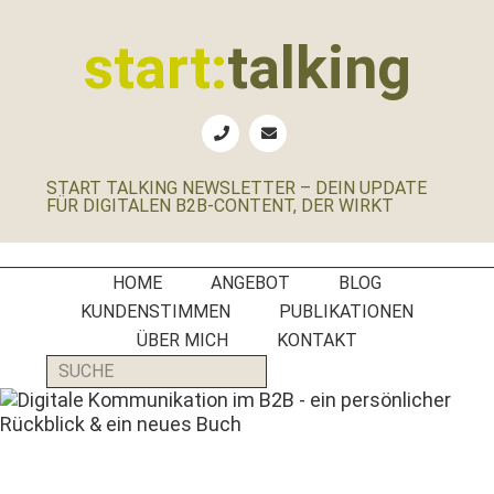
Zur
Zum
Zur
Zur
Hauptnavigation
Inhalt
Seitenspalte
Fußzeile
start:
talking
springen
springen
springen
springen
Erste
Hilfe
für
START TALKING NEWSLETTER – DEIN UPDATE
B2B-
FÜR DIGITALEN B2B-CONTENT, DER WIRKT
Unternehmen,
Social
Media
HOME
ANGEBOT
BLOG
Manager
KUNDENSTIMMEN
PUBLIKATIONEN
und
ÜBER MICH
KONTAKT
PR-
SUCHE
Agenturen