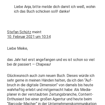
Liebe Anja, bitte melde dich damit ich weiß, wohin
ich das Buch schick­en soll! danke!
Stefan Schütz
meint
10. Februar 2021 um 10:34
Liebe Meike,
das Jahr hat erst ange­fan­gen und es ist schon so viel
bei dir passiert — Chapeau!
Glück­wun­sch auch zum neuen Buch. Dieses würde ich
sehr gerne in meinen Hän­den hal­ten, da ich den “Auf­
bruch in die dig­i­tale Dimen­sion” von damals bis heute
wahrhaftig erlebt und mit­gemacht habe: Als Medi­a­
plan­er in der ver­staubten Zeitungs­branche, Con­tent-
Enthu­si­ast bei ein­er großen Agen­tur und heute beim
“Bar­code-Mach­er” in der Unternehmen­skom­mu­nika­tion