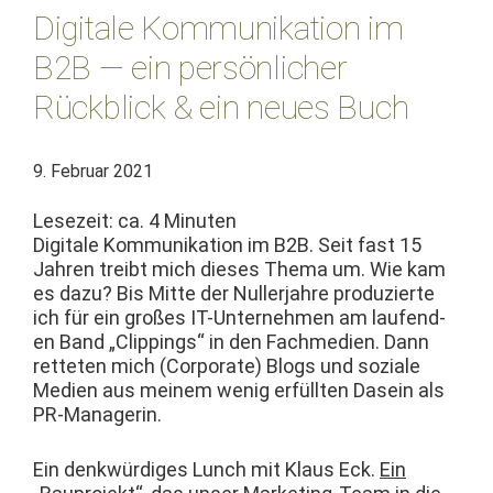
Digitale Kommunikation im
B2B — ein persönlicher
Rückblick & ein neues Buch
9. Februar 2021
Lesezeit: ca.
4
Minuten
Dig­i­tale Kom­mu­nika­tion im B2B. Seit fast 15
Jahren treibt mich dieses The­ma um. Wie kam
es dazu? Bis Mitte der Nuller­jahre pro­duzierte
ich für ein großes IT-Unternehmen am laufend­
en Band „Clip­pings“ in den Fachme­di­en. Dann
ret­teten mich (Cor­po­rate) Blogs und soziale
Medi­en aus meinem wenig erfüll­ten Dasein als
PR-Managerin.
Ein denkwürdi­ges Lunch mit Klaus Eck.
Ein