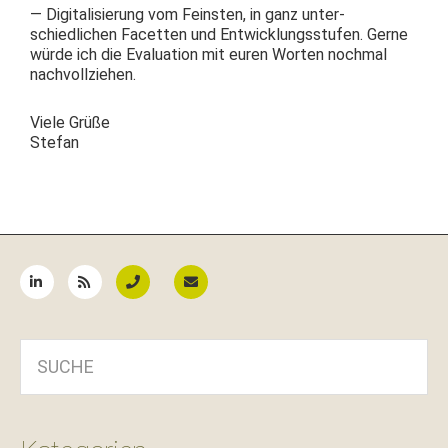
— Dig­i­tal­isierung vom Fein­sten, in ganz unter­
schiedlichen Facetten und Entwick­lungsstufen. Gerne
würde ich die Eval­u­a­tion mit euren Worten nochmal
nachvollziehen.
Viele Grüße
Stefan
Seitenspalte
SUCHE