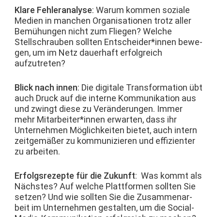
Klare Fehler­analyse
: Warum kom­men soziale
Medi­en in manchen Organ­i­sa­tio­nen trotz aller
Bemühun­gen nicht zum Fliegen? Welche
Stellschrauben soll­ten Entscheider*innen bewe­
gen, um im Netz dauer­haft erfol­gre­ich
aufzutreten?
Blick nach innen
: Die dig­i­tale Trans­for­ma­tion übt
auch Druck auf die interne Kom­mu­nika­tion aus
und zwingt diese zu Verän­derun­gen. Immer
mehr Mitarbeiter*innen erwarten, dass ihr
Unternehmen Möglichkeit­en bietet, auch intern
zeit­gemäßer zu kom­mu­nizieren und effizien­ter
zu arbeiten.
Erfol­gsrezepte für die Zukun­ft
: Was kommt als
Näch­stes? Auf welche Plat­tfor­men soll­ten Sie
set­zen? Und wie soll­ten Sie die Zusam­me­nar­
beit im Unternehmen gestal­ten, um die Social-