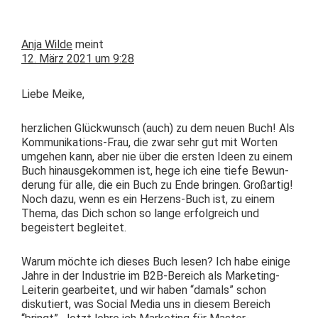
Anja Wilde
meint
12. März 2021 um 9:28
Liebe Meike,
her­zlichen Glück­wun­sch (auch) zu dem neuen Buch! Als
Kom­mu­nika­tions-Frau, die zwar sehr gut mit Worten
umge­hen kann, aber nie über die ersten Ideen zu einem
Buch hin­aus­gekom­men ist, hege ich eine tiefe Bewun­
derung für alle, die ein Buch zu Ende brin­gen. Großar­tig!
Noch dazu, wenn es ein Herzens-Buch ist, zu einem
The­ma, das Dich schon so lange erfol­gre­ich und
begeis­tert begleitet.
Warum möchte ich dieses Buch lesen? Ich habe einige
Jahre in der Indus­trie im B2B-Bere­ich als Mar­ket­ing-
Lei­t­erin gear­beit­et, und wir haben “damals” schon
disku­tiert, was Social Media uns in diesem Bere­ich