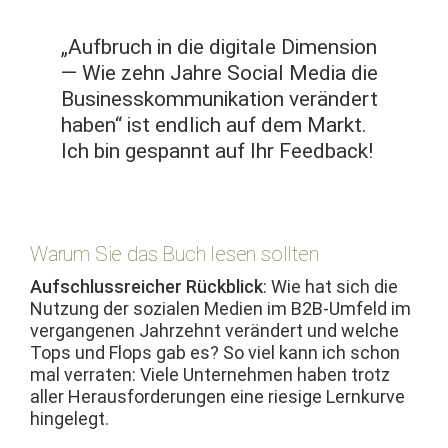
„Auf­bruch in die dig­i­tale Dimen­sion
— Wie zehn Jahre Social Media die
Busi­nesskom­mu­nika­tion verän­dert
haben“ ist endlich auf dem Markt.
Ich bin ges­pan­nt auf Ihr Feedback!
Warum Sie das Buch lesen sollten
Auf­schlussre­ich­er Rück­blick
: Wie hat sich die
Nutzung der sozialen Medi­en im B2B-Umfeld im
ver­gan­genen Jahrzehnt verän­dert und welche
Tops und Flops gab es? So viel kann ich schon
mal ver­rat­en: Viele Unternehmen haben trotz
aller Her­aus­forderun­gen eine riesige Lernkurve
hingelegt.