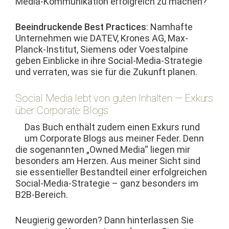
Media-Kom­mu­nika­tion erfol­gre­ich zu machen?
Beein­druck­ende Best Prac­tices
: Namhafte
Unternehmen wie DATEV, Kro­nes AG, Max-
Planck-Insti­tut, Siemens oder Voestalpine
geben Ein­blicke in ihre Social-Media-Strate­gie
und ver­rat­en, was sie für die Zukun­ft planen.
Social Media lebt von guten Inhalten — Exkurs
über Corporate Blogs
Das Buch enthält zudem einen Exkurs rund
um Cor­po­rate Blogs aus mein­er Fed­er. Denn
die soge­nan­nten „Owned Media“ liegen mir
beson­ders am Herzen. Aus mein­er Sicht sind
sie essen­tieller Bestandteil ein­er erfol­gre­ichen
Social-Media-Strate­gie – ganz beson­ders im
B2B-Bereich.
Neugierig gewor­den? Dann hin­ter­lassen Sie