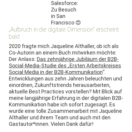
Sales­force:
Zu Besuch
in San
Francisco 😍
„Aufbruch in die digitale Dimension“ erscheint
bald
2020 fragte mich Jaque­line Althaller, ob ich als
Co-Autorin an einem Buch mitwirken möchte:
Der Anlass:
Das zehn­jährige Jubiläum der B2B-
Social-Media-Studie des „Ersten Arbeit­skreis­es
Social Media in der B2B-Kom­mu­nika­tion
“.
Entwick­lun­gen aus zehn Jahren beleucht­en und
einord­nen, Zukun­ft­strends her­ausar­beit­en,
aktuelle Best Prac­tices vorstellen? Mit Blick auf
meine langjährige Erfahrung in der dig­i­tal­en B2B-
Kom­mu­nika­tion habe ich sofort zuge­sagt. Es
wurde eine tolle Zusam­me­nar­beit mit Jaque­line
Althaller und ihrem Team und auch mit den
Gastautor*innen. Vie­len Dank dafür!