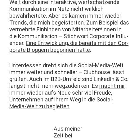
Welt durch eine inter­ak­tive, wertschätzende
Kom­mu­nika­tion im Netz nicht wirk­lich
bewahrheit­ete. Aber es kamen immer wieder
Trends, die mich begeis­terten. Zum Beispiel das
ver­mehrte Ein­binden von Mitarbeiter*innen in
die Kom­mu­nika­tion – Stich­wort Cor­po­rate Influ­
encer.
Eine Entwick­lung, die bere­its mit den Cor­
po­rate Blog­gern begonnen hat­te
.
Unter­dessen dreht sich die Social-Media-Welt
immer weit­er und schneller – Club­house lässt
grüßen. Auch im B2B-Umfeld sind LinkedIn & Co.
längst nicht mehr wegzu­denken. Es
macht mir
immer wieder aufs Neue sehr viel Freude,
Unternehmen auf ihrem Weg in die Social-
Media-Welt zu begleit­en
.
Aus mein­er
Zeit bei