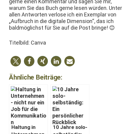
gerne einen Kom­men­tar und sagen Sie mir,
warum Sie das Buch gerne lesen wür­den. Unter
allen Antworten ver­lose ich ein Exem­plar von
„Auf­bruch in die dig­i­tale Dimen­sion“, das ich
bald­möglichst für Sie auf die Post bringe! 😊
Titel­bild: Canva
Ähnliche Beiträge:
Hal­tung in
10 Jahre solo-