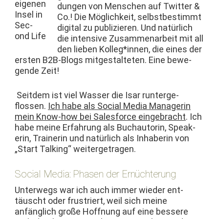
eige­nen
dun­gen von Men­schen auf Twit­ter &
Insel in
Co.! Die Möglichkeit, selb­st­bes­timmt
Sec­
dig­i­tal zu pub­lizieren. Und natür­lich
ond Life
die inten­sive Zusam­me­nar­beit mit all
den lieben Kolleg*innen, die eines der
ersten B2B-Blogs mit­gestal­teten. Eine bewe­
gende Zeit!
Seit­dem ist viel Wass­er die Isar run­terge­
flossen.
Ich habe als Social Media Man­agerin
mein Know-how bei Sales­force einge­bracht
. Ich
habe meine Erfahrung als Buchau­torin, Speak­
erin, Trainer­in und natür­lich als Inhab­erin von
„Start Talk­ing“ weitergetragen.
Social Media: Phasen der Ernüchterung
Unter­wegs war ich auch immer wieder ent­
täuscht oder frus­tri­ert, weil sich meine
anfänglich große Hoff­nung auf eine bessere