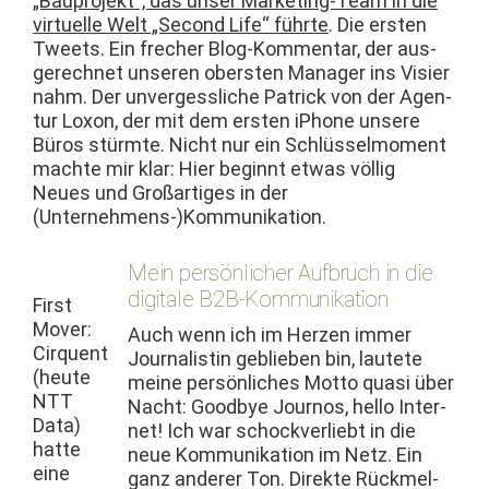
„Baupro­jekt“, das unser Mar­ket­ing-Team in die
virtuelle Welt „Sec­ond Life“ führte
. Die ersten
Tweets. Ein frech­er Blog-Kom­men­tar, der aus­
gerech­net unseren ober­sten Man­ag­er ins Visi­er
nahm. Der unvergessliche Patrick von der Agen­
tur Lox­on, der mit dem ersten iPhone unsere
Büros stürmte. Nicht nur ein Schlüs­sel­mo­ment
machte mir klar: Hier begin­nt etwas völ­lig
Neues und Großar­tiges in der
(Unternehmens-)Kommunikation.
Mein persönlicher Aufbruch in die
digitale B2B-Kommunikation
First
Mover:
Auch wenn ich im Herzen immer
Cirquent
Jour­nal­istin geblieben bin, lautete
(heute
meine per­sön­lich­es Mot­to qua­si über
NTT
Nacht: Good­bye Journos, hel­lo Inter­
Data)
net! Ich war schock­ver­liebt in die
hat­te
neue Kom­mu­nika­tion im Netz. Ein
eine
ganz ander­er Ton. Direk­te Rück­mel­