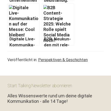
Unternehmen
selb­ständig:
— nicht nur ein
Ein per­sön­lich­
Job für die
er Rückblick
Kommunikatio
n
Dig­i­tale Live-
B2B: Neukun­
Kom­mu­nika­
den mit rel­e­
tion für
van­ten Inhal­
Events: Cool
ten
Veröffentlicht in:
Perspektiven & Geschichten
bleiben!
überzeugen
Start Talking Newsletter abonnieren
Alles Wissenswerte rund um deine digitale
Kommunikation - alle 14 Tage!