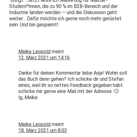
“bringt”. Jet­zt lehre ich Mar­ket­ing für Master-
Student*innen, die zu 90 % im B2B-Bere­ich und der
Indus­trie lan­den wer­den — und die Diskus­sion geht
weit­er… Dafür möchte ich gerne noch mehr gerüstet
sein. Und bin gespannt!
Meike Leopold
meint
12. März 2021 um 14:16
Danke für deinen Kom­men­tar liebe Anja! Wohin soll
das Buch denn gehen? Ich schicke dir und Ste­fan
eines, weil ihr so nettes Feed­back gegeben habt.
schicke mir gerne eine Mail mit der Adresse. 🙂
lg, Meike
Meike Leopold
meint
18. März 2021 um 8:03