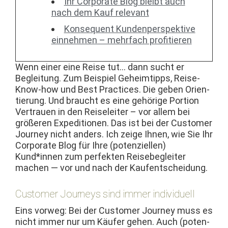
Ihr Cor­po­rate Blog bleibt auch
nach dem Kauf relevant
Kon­se­quent Kun­den­per­spek­tive
ein­nehmen – mehrfach profitieren
Wenn ein­er eine Reise tut… dann sucht er
Begleitung. Zum Beispiel Geheimtipps, Reise-
Know-how und Best Prac­tices. Die geben Ori­en­
tierung. Und braucht es eine gehörige Por­tion
Ver­trauen in den Reise­leit­er – vor allem bei
größeren Expe­di­tio­nen. Das ist bei der Cus­tomer
Jour­ney nicht anders. Ich zeige Ihnen, wie Sie Ihr
Cor­po­rate Blog für Ihre (poten­ziellen)
Kund*innen zum per­fek­ten Reise­be­gleit­er
machen — vor und nach der Kaufentscheidung.
Customer Journeys sind immer individuell
Eins vor­weg: Bei der Cus­tomer Jour­ney muss es
nicht immer nur um Käufer gehen. Auch (poten­