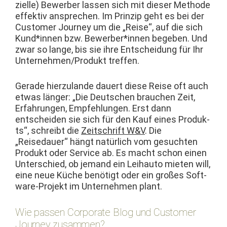
zielle) Bewer­ber lassen sich mit dieser Meth­ode
effek­tiv ansprechen. Im Prinzip geht es bei der
Cus­tomer Jour­ney um die „Reise“, auf die sich
Kund*innen bzw. Bewerber*innen begeben. Und
zwar so lange, bis sie ihre Entschei­dung für Ihr
Unternehmen/Produkt treffen.
Ger­ade hierzu­lande dauert diese Reise oft auch
etwas länger: „Die Deutschen brauchen Zeit,
Erfahrun­gen, Empfehlun­gen. Erst dann
entschei­den sie sich für den Kauf eines Pro­duk­
ts“, schreibt die
Zeitschrift W&V
. Die
„Reisedauer“ hängt natür­lich vom gesucht­en
Pro­dukt oder Ser­vice ab. Es macht schon einen
Unter­schied, ob jemand ein Lei­hau­to mieten will,
eine neue Küche benötigt oder ein großes Soft­
ware-Pro­jekt im Unternehmen plant.
Wie passen Corporate Blog und Customer
Journey zusammen?