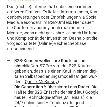
Das (mobile) Inter­net hat dabei einen immer
größeren Ein­fluss. Es liefert Infor­ma­tio­nen, Kun­
den­be­w­er­tun­gen oder Empfehlun­gen via Social
Media. Beson­ders im B2B-Umfeld. Hier dauert
die Cus­tomer Jour­ney auch mal mehrere
Monate, wenn nicht gar Jahre. Je nach Umfang
und Kom­plex­ität der Investi­tion. Deshalb ist die
vorgeschal­tete (Online-)Recherchephase
entscheidend:
B2B-Kun­den wollen ihre Käufe online
abschließen.
97 Prozent der B2B-Käufer
geben an, dass sie einen Kauf in einem dig­i­
tal­en Selb­st­be­di­enungsmod­ell täti­gen wür­
den. (
Quelle: McK­in­sey
)
Die Gen­er­a­tion Y übern­immt das Rud­er
: Die
Hälfte der B2B-Entschei­der
sind laut Google
heute Tech­nolo­gie-affine „Mil­lenials“,
die
24/7 online sind – Ten­denz steigend.