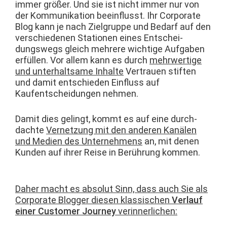
immer größer. Und sie ist nicht immer nur von
der Kom­mu­nika­tion bee­in­flusst. Ihr Cor­po­rate
Blog kann je nach Ziel­gruppe und Bedarf auf den
ver­schiede­nen Sta­tio­nen eines Entschei­
dungswegs gle­ich mehrere wichtige Auf­gaben
erfüllen. Vor allem kann es durch
mehrw­er­tige
und unter­halt­same Inhalte
Ver­trauen stiften
und damit entsch­ieden Ein­fluss auf
Kaufentschei­dun­gen nehmen.
Damit dies gelingt, kommt es auf eine durch­
dachte
Ver­net­zung mit den anderen Kanälen
und Medi­en des Unternehmens
an, mit denen
Kun­den auf ihrer Reise in Berührung kommen.
Daher macht es abso­lut Sinn, dass auch Sie als
Cor­po­rate Blog­ger diesen klas­sis­chen
Ver­lauf
ein­er Cus­tomer Jour­ney
verinnerlichen: