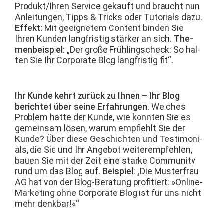
Produkt/Ihren Ser­vice gekauft und braucht nun
Anleitun­gen, Tipps & Tricks oder Tuto­ri­als dazu.
Effekt:
Mit geeignetem Con­tent binden Sie
Ihren Kun­den langfristig stärk­er an sich.
The­
men­beispiel:
„Der große Früh­lingscheck: So hal­
ten Sie Ihr Cor­po­rate Blog langfristig fit“.
Ihr Kunde kehrt zurück zu Ihnen – Ihr Blog
berichtet über seine Erfahrun­gen
. Welch­es
Prob­lem hat­te der Kunde, wie kon­nten Sie es
gemein­sam lösen, warum emp­fiehlt Sie der
Kunde? Über diese Geschicht­en und Tes­ti­mo­ni­
als, die Sie und Ihr Ange­bot weit­erempfehlen,
bauen Sie mit der Zeit eine starke Com­mu­ni­ty
rund um das Blog auf.
Beispiel
: „Die Muster­frau
AG hat von der Blog-Beratung prof­i­tiert: »Online-
Mar­ket­ing ohne Cor­po­rate Blog ist für uns nicht
mehr denkbar!«“