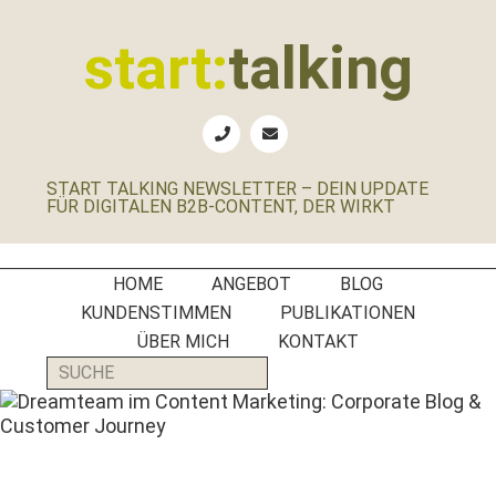
Zur
Zum
Zur
Zur
Hauptnavigation
Inhalt
Seitenspalte
Fußzeile
start:
talking
springen
springen
springen
springen
Erste
Hilfe
für
START TALKING NEWSLETTER – DEIN UPDATE
B2B-
FÜR DIGITALEN B2B-CONTENT, DER WIRKT
Unternehmen,
Social
Media
HOME
ANGEBOT
BLOG
Manager
KUNDENSTIMMEN
PUBLIKATIONEN
und
ÜBER MICH
KONTAKT
PR-
SUCHE
Agenturen