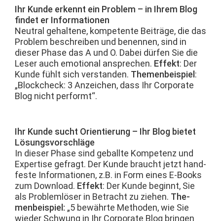
Ihr Kunde erken­nt ein Prob­lem – in Ihrem Blog
find­et er Infor­ma­tio­nen
Neu­tral gehal­tene, kom­pe­tente Beiträge, die das
Prob­lem beschreiben und benen­nen, sind in
dieser Phase das A und O. Dabei dür­fen Sie die
Leser auch emo­tion­al ansprechen.
Effekt
: Der
Kunde fühlt sich ver­standen.
The­men­beispiel
:
„Blockcheck: 3 Anze­ichen, dass Ihr Cor­po­rate
Blog nicht performt“.
Ihr Kunde sucht Ori­en­tierung – Ihr Blog bietet
Lösungsvorschläge
In dieser Phase sind geballte Kom­pe­tenz und
Exper­tise gefragt. Der Kunde braucht jet­zt hand­
feste Infor­ma­tio­nen, z.B. in Form eines E‑Books
zum Down­load.
Effekt
: Der Kunde begin­nt, Sie
als Prob­lem­lös­er in Betra­cht zu ziehen.
The­
men­beispiel:
„5 bewährte Meth­o­d­en, wie Sie
wieder Schwung in Ihr Cor­po­rate Blog brin­gen