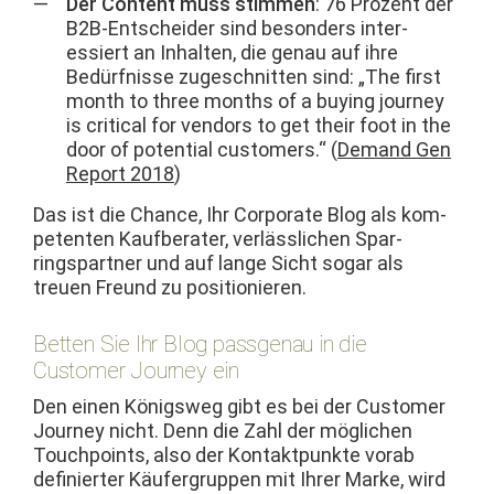
Der Con­tent muss stim­men
: 76 Prozent der
B2B-Entschei­der sind beson­ders inter­
essiert an Inhal­ten, die genau auf ihre
Bedürfnisse zugeschnit­ten sind: „The first
month to three months of a buy­ing jour­ney
is crit­i­cal for ven­dors to get their foot in the
door of poten­tial cus­tomers.“ (
Demand Gen
Report 2018
)
Das ist die Chance, Ihr Cor­po­rate Blog als kom­
pe­ten­ten Kauf­ber­ater, ver­lässlichen Spar­
ringspart­ner und auf lange Sicht sog­ar als
treuen Fre­und zu positionieren.
Betten Sie Ihr Blog passgenau in die
Customer Journey ein
Den einen Königsweg gibt es bei der Cus­tomer
Jour­ney nicht. Denn die Zahl der möglichen
Touch­points, also der Kon­tak­t­punk­te vor­ab
definiert­er Käufer­grup­pen mit Ihrer Marke, wird