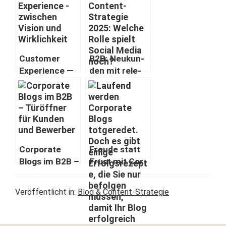
Cus­tomer
B2B: Neukun­
Expe­ri­ence —
den mit rel­e­
zwis­chen
van­ten Inhal­
Vision und
ten
Wirklichkeit
überzeugen
Cor­po­rate
Freude statt
Blogs im B2B –
Frust mit Cor­
Türöffn­er für
po­rate Blogs
Kun­den und
Veröffentlicht in:
Blog & Content-Strategie
Bewerber