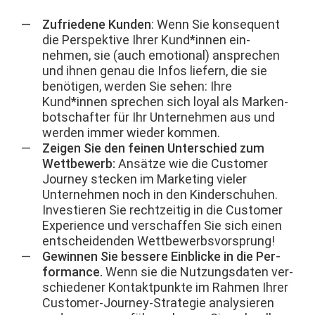
Zufriedene Kun­den
: Wenn Sie kon­se­quent
die Per­spek­tive Ihrer Kund*innen ein­
nehmen, sie (auch emo­tion­al) ansprechen
und ihnen genau die Infos liefern, die sie
benöti­gen, wer­den Sie sehen: Ihre
Kund*innen sprechen sich loy­al als Marken­
botschafter für Ihr Unternehmen aus und
wer­den immer wieder kommen.
Zeigen Sie den feinen Unter­schied zum
Wet­tbe­werb:
Ansätze wie die Cus­tomer
Jour­ney steck­en im Mar­ket­ing viel­er
Unternehmen noch in den Kinder­schuhen.
Investieren Sie rechtzeit­ig in die Cus­tomer
Expe­ri­ence und ver­schaf­fen Sie sich einen
entschei­den­den Wettbewerbsvorsprung!
Gewin­nen Sie bessere Ein­blicke in die Per­
for­mance.
Wenn sie die Nutzungs­dat­en ver­
schieden­er Kon­tak­t­punk­te im Rah­men Ihrer
Cus­tomer-Jour­ney-Strate­gie analysieren