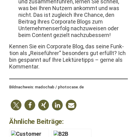
und zusam­men­führen, ler­nen Sie schnell,
was bei Ihren Nutzern ankommt und was
nicht. Das ist zugle­ich Ihre Chance, den
Beitrag Ihres Cor­po­rate Blogs zum
Unternehmenser­folg nachzuweisen oder
beim Con­tent gezielt nachzubessern!
Ken­nen Sie ein Cor­po­rate Blog, das seine Funk­
tion als „Reise­führer“ beson­ders gut erfüllt? Ich
bin ges­pan­nt auf Ihre Lek­türetipps – gerne als
Kommentar.
Bild­nach­weis: madochab / photocase.de
Ähnliche Beiträge: