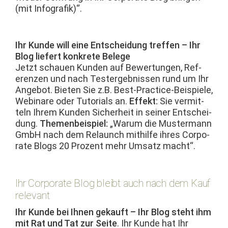
(mit Infografik)“.
Ihr Kunde will eine Entschei­dung tre­f­fen – Ihr
Blog liefert konkrete Belege
Jet­zt schauen Kun­den auf Bew­er­tun­gen, Ref­
eren­zen und nach Testergeb­nis­sen rund um Ihr
Ange­bot. Bieten Sie z.B. Best-Prac­tice-Beispiele,
Webina­re oder Tuto­ri­als an.
Effekt:
Sie ver­mit­
teln Ihrem Kun­den Sicher­heit in sein­er Entschei­
dung.
The­men­beispiel:
„Warum die Muster­mann
GmbH nach dem Relaunch mith­il­fe ihres Cor­po­
rate Blogs 20 Prozent mehr Umsatz macht“.
Ihr Corporate Blog bleibt auch nach dem Kauf
relevant
Ihr Kunde bei Ihnen gekauft – Ihr Blog ste­ht ihm
mit Rat und Tat zur Seite
. Ihr Kunde hat Ihr