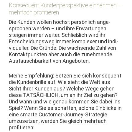
Konsequent Kundenperspektive einnehmen –
mehrfach profitieren
Die Kun­den wollen höchst per­sön­lich ange­
sprochen wer­den – und ihre Erwartun­gen
steigen immer weit­er. Schließlich wird ihr
Entschei­dungsweg immer kom­plex­er und indi­
vidu­eller. Die Gründe: Die wach­sende Zahl von
Kon­tak­t­punk­ten aber auch die zunehmende
Aus­tauschbarkeit von Angeboten.
Meine Empfehlung: Set­zen Sie sich kon­se­quent
die Kun­den­brille auf. Wie sieht die Welt aus
Sicht Ihrer Kun­den aus? Welche Wege gehen
diese TATSÄCHLICH, um an ihr Ziel zu gehen?
Und wann und wie genau kom­men Sie dabei ins
Spiel? Wenn Sie es schaf­fen, solche Ein­blicke in
eine smarte Cus­tomer-Jour­ney-Strate­gie
umzuset­zen, wer­den Sie gle­ich mehrfach
profitieren: