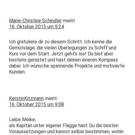
Marie-Christine Schindler
meint
16. Oktober 2015 um 9:24
Ich grat­uliere dir zu diesem Schritt. Ich kenne die
Gemüt­slage, die vie­len Über­legun­gen zu Schiff und
Kurs vor dem Start. Jet­zt geht’s los! Du bist aber
bestens gerüstet und hast deinen inneren Kom­pass
dabei. Ich wün­sche span­nende Pro­jek­te und motivierte
Kunden.
KerstinKitzmann
meint
16. Oktober 2015 um 9:08
Liebe Meike,
als Kapitän unter eigen­er Flagge hast Du die besten
Voraus­set­zun­gen und kannst sel­ber bes­tim­men, wohin