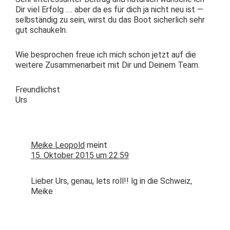
Dir viel Erfolg .… aber da es für dich ja nicht neu ist —
selb­ständig zu sein, wirst du das Boot sicher­lich sehr
gut schaukeln.
Wie besprochen freue ich mich schon jet­zt auf die
weit­ere Zusam­me­nar­beit mit Dir und Deinem Team.
Fre­undlichst
Urs
Meike Leopold
meint
15. Oktober 2015 um 22:59
Lieber Urs, genau, lets roll!! lg in die Schweiz,
Meike