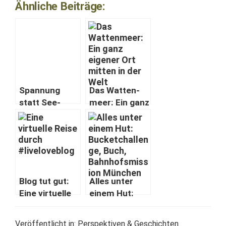
Ähnliche Beiträge:
Span­nung
Das Wat­ten­
statt See­
meer: Ein ganz
manns­garn:
eigen­er Ort
Ein Abend mit
mit­ten in
Kapitän
der Welt
Schneidewind
Blog tut gut:
Alles unter
Eine virtuelle
einem Hut:
Reise durch
Buck­etchal­
#livelove­blog
lenge, Buch,
Veröffentlicht in:
Perspektiven & Geschichten