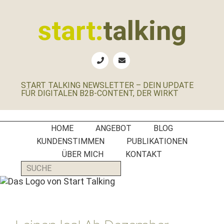
Zur
Zum
Zur
Zur
Hauptnavigation
Inhalt
Seitenspalte
Fußzeile
start:
talking
springen
springen
springen
springen
Erste
Hilfe
für
START TALKING NEWSLETTER – DEIN UPDATE
B2B-
FÜR DIGITALEN B2B-CONTENT, DER WIRKT
Unternehmen,
Social
Media
HOME
ANGEBOT
BLOG
Manager
KUNDENSTIMMEN
PUBLIKATIONEN
und
ÜBER MICH
KONTAKT
PR-
SUCHE
Agenturen