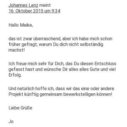
Johannes Lenz
meint
16. Oktober 2015 um 9:34
Hal­lo Meike,
das ist zwar über­raschend, aber ich habe mich schon
früher gefragt, warum Du dich nicht selb­ständig
machst!
Ich freue mich sehr für Dich, das Du diesen Entschluss
gefasst hast und wün­sche Dir alles alles Gute und viel
Erfolg.
Und natür­lich hoffe ich, dass wir das eine oder andere
Pro­jekt kün­ftig gemein­sam bew­erk­stel­li­gen können!
Liebe Grüße
Jo