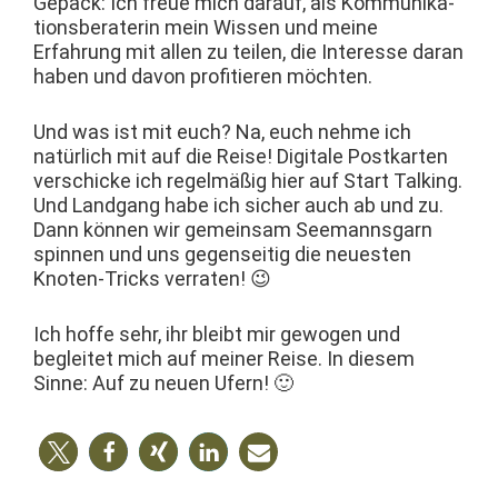
Gepäck: Ich freue mich darauf, als Kom­mu­nika­
tions­ber­a­terin mein Wis­sen und meine
Erfahrung mit allen zu teilen, die Inter­esse daran
haben und davon prof­i­tieren möchten.
Und was ist mit euch? Na, euch nehme ich
natür­lich mit auf die Reise! Dig­i­tale Postkarten
ver­schicke ich regelmäßig hier auf Start Talk­ing.
Und Landgang habe ich sich­er auch ab und zu.
Dann kön­nen wir gemein­sam See­manns­garn
spin­nen und uns gegen­seit­ig die neuesten
Knoten-Tricks verraten! 😉
Ich hoffe sehr, ihr bleibt mir gewogen und
begleit­et mich auf mein­er Reise. In diesem
Sinne: Auf zu neuen Ufern! 🙂