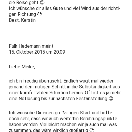
die Reise geht 😉
Ich wün­sche dir alles Gute und viel Wind aus der richti­
gen Richtung 🙂
Best, Kerstin
Falk Hedemann
meint
15. Oktober 2015 um 20:09
Liebe Meike,
ich bin freudig über­rascht: Endlich wagt mal wieder
jemand den muti­gen Schritt in die Selb­ständigkeit aus
ein­er kom­fort­ablen Sit­u­a­tion her­aus. Oft ist es ja mehr
eine Notlö­sung bis zur näch­sten Festanstellung 😉
Ich wün­sche Dir einen großar­ti­gen Start und hoffe
doch sehr, dass wir auch weit­er­hin Berührungspunk­te
haben wer­den. Vielle­icht machen wir ja auch mal was
zusam­men, das wäre wirk­lich großartig 🙂