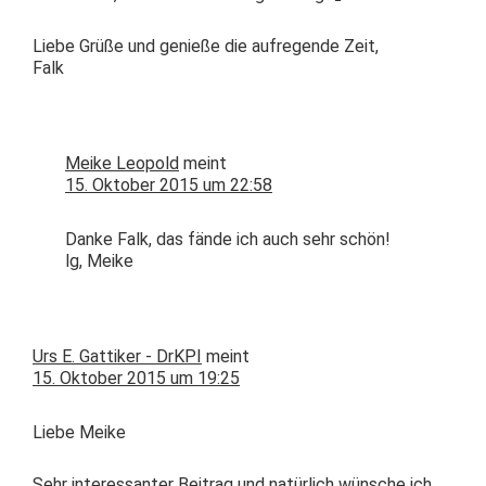
Liebe Grüße und genieße die aufre­gende Zeit,
Falk
Meike Leopold
meint
15. Oktober 2015 um 22:58
Danke Falk, das fände ich auch sehr schön!
lg, Meike
Urs E. Gattiker - DrKPI
meint
15. Oktober 2015 um 19:25
Liebe Meike
Sehr inter­es­san­ter Beitrag und natür­lich wün­sche ich