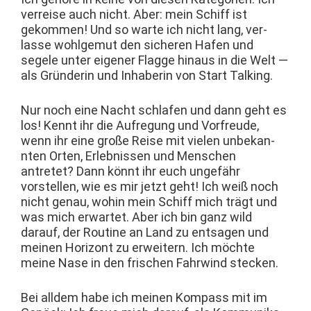
ver­reise auch nicht. Aber: mein Schiff ist
gekom­men! Und so warte ich nicht lang, ver­
lasse wohlge­mut den sicheren Hafen und
segele unter eigen­er Flagge hin­aus in die Welt —
als Grün­derin und Inhab­erin von Start Talking.
Nur noch eine Nacht schlafen und dann geht es
los! Ken­nt ihr die Aufre­gung und Vor­freude,
wenn ihr eine große Reise mit vie­len unbekan­
nten Orten, Erleb­nis­sen und Men­schen
antretet? Dann kön­nt ihr euch unge­fähr
vorstellen, wie es mir jet­zt geht! Ich weiß noch
nicht genau, wohin mein Schiff mich trägt und
was mich erwartet. Aber ich bin ganz wild
darauf, der Rou­tine an Land zu entsagen und
meinen Hor­i­zont zu erweit­ern. Ich möchte
meine Nase in den frischen Fahrwind stecken.
Bei all­dem habe ich meinen Kom­pass mit im