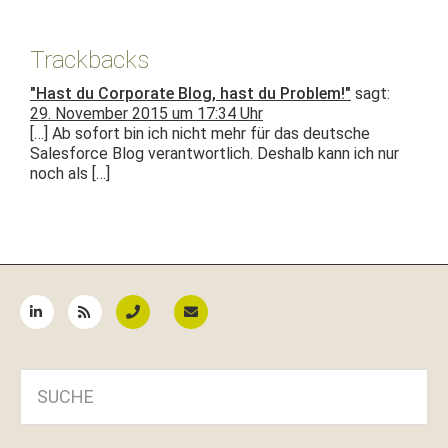
Trackbacks
"Hast du Corporate Blog, hast du Problem!"
sagt:
29. November 2015 um 17:34 Uhr
[…] Ab sofort bin ich nicht mehr für das deutsche
Sales­force Blog ver­ant­wortlich. Deshalb kann ich nur
noch als […]
Seitenspalte
SUCHE