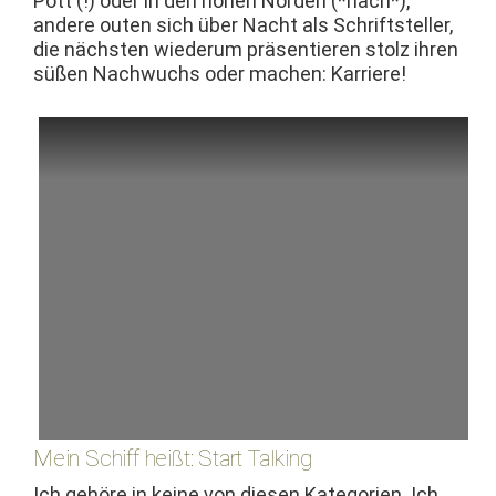
Pott (!) oder in den hohen Nor­den (*hach*),
andere out­en sich über Nacht als Schrift­steller,
die näch­sten wiederum präsen­tieren stolz ihren
süßen Nach­wuchs oder machen: Karriere!
Mein Schiff heißt: Start Talking
Ich gehöre in keine von diesen Kat­e­gorien. Ich