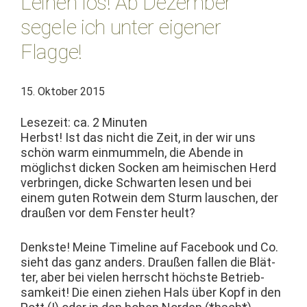
Leinen los! Ab Dezember
segele ich unter eigener
Flagge!
15. Oktober 2015
Lesezeit: ca.
2
Minuten
Herb­st! Ist das nicht die Zeit, in der wir uns
schön warm ein­mum­meln, die Abende in
möglichst dick­en Sock­en am heimis­chen Herd
ver­brin­gen, dicke Schwarten lesen und bei
einem guten Rotwein dem Sturm lauschen, der
draußen vor dem Fen­ster heult?
Denkste! Meine Time­line auf Face­book und Co.
sieht das ganz anders. Draußen fall­en die Blät­
ter, aber bei vie­len herrscht höch­ste Betrieb­
samkeit! Die einen ziehen Hals über Kopf in den