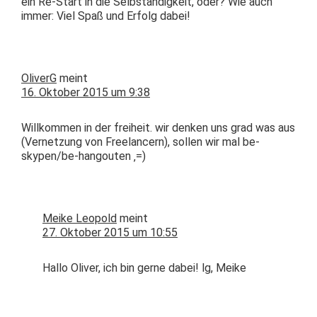
ein Re-Start in die Selb­ständigkeit, oder? Wie auch
immer: Viel Spaß und Erfolg dabei!
OliverG
meint
16. Oktober 2015 um 9:38
Willkom­men in der frei­heit. wir denken uns grad was aus
(Ver­net­zung von Free­lancern), sollen wir mal be-
skypen/be-hang­outen ‚=)
Meike Leopold
meint
27. Oktober 2015 um 10:55
Hal­lo Oliv­er, ich bin gerne dabei! lg, Meike