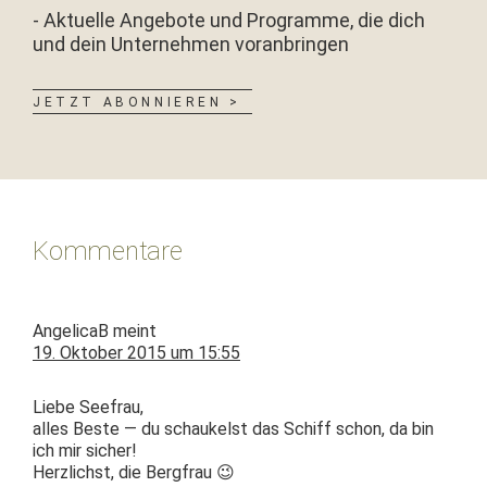
- Aktuelle Angebote und Programme, die dich
und dein Unternehmen voranbringen
JETZT ABONNIEREN >
Leser-
Interaktionen
Kommentare
AngelicaB
meint
19. Oktober 2015 um 15:55
Liebe Seefrau,
alles Beste — du schaukelst das Schiff schon, da bin
ich mir sicher!
Her­zlichst, die Bergfrau 😉